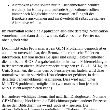
Alertboxen (diese sollten nur in Ausnahmefällen benutzt
werden). Im Hintergrund laufende Applikationen sollten
immer nach Möglichkeit ohne manuellen Eingriff des
Benutzers auskommen und im Zweifelsfall selbst die sichere
Alternative wählen.
Im Normalfall sollte eine Applikation also eine derartige Notification
vornehmen und dann darauf warten, daß eines ihrer Fenster nach
oben geholt wird.
Doch nicht jedes Programm ist ein GEM-Programm, dennoch ist es
ab und zu unverzichtbar, den Benutzer über kritische Fehler zu
informieren. Ein klassisches Beispiel sind einige Festplattentreiber,
die mittels der BIOS-Ausgabefunktionen kritische Fehlermeldungen
in der rechten oberen Bildschirmecke ausgeben (z. B. »HuSHI«). In
Unix-Systemen, die unter dem X-Fenstersystem laufen, wird dazu
normalerweise ein spezielles Konsolenfenster geöffnet, in dem
derartige Fehlermeldungen erscheinen. Dies wird auch unter
MultiTOS problemlos möglich ein (wie man es schon jetzt mit
MiNT leicht ausprobieren kann).
Ein anderes wichtiges Thema sind natürlich Dialogboxen. Normale
GEM-Dialoge blockieren die Bildschirmausgaben anderer Prozesse,
da sie den Bildschirm via »wind_update()« sperren. Die
offensichtlichste Lösung ist natürlich, die Dialoge in Fenster zu