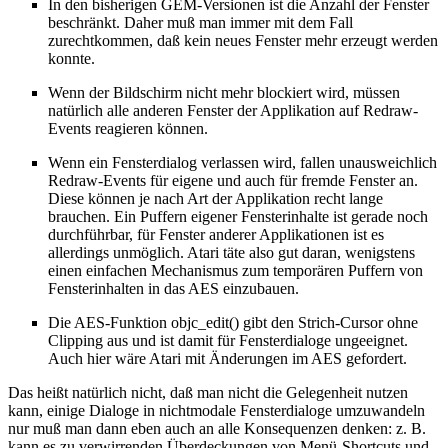
In den bisherigen GEM-Versionen ist die Anzahl der Fenster
beschränkt. Daher muß man immer mit dem Fall
zurechtkommen, daß kein neues Fenster mehr erzeugt werden
konnte.
Wenn der Bildschirm nicht mehr blockiert wird, müssen
natürlich alle anderen Fenster der Applikation auf Redraw-
Events reagieren können.
Wenn ein Fensterdialog verlassen wird, fallen unausweichlich
Redraw-Events für eigene und auch für fremde Fenster an.
Diese können je nach Art der Applikation recht lange
brauchen. Ein Puffern eigener Fensterinhalte ist gerade noch
durchführbar, für Fenster anderer Applikationen ist es
allerdings unmöglich. Atari täte also gut daran, wenigstens
einen einfachen Mechanismus zum temporären Puffern von
Fensterinhalten in das AES einzubauen.
Die AES-Funktion objc_edit() gibt den Strich-Cursor ohne
Clipping aus und ist damit für Fensterdialoge ungeeignet.
Auch hier wäre Atari mit Änderungen im AES gefordert.
Das heißt natürlich nicht, daß man nicht die Gelegenheit nutzen
kann, einige Dialoge in nichtmodale Fensterdialoge umzuwandeln
nur muß man dann eben auch an alle Konsequenzen denken: z. B.
kann es zu verwirrenden Überdeckungen von Menü-Shortcuts und