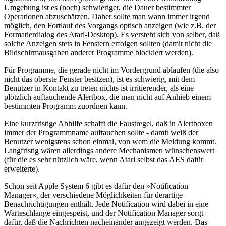
Umgebung ist es (noch) schwieriger, die Dauer bestimmter
Operationen abzuschätzen. Daher sollte man wann immer irgend
möglich, den Fortlauf des Vorgangs optisch anzeigen (wie z.B. der
Formatierdialog des Atari-Desktop). Es versteht sich von selber, daß
solche Anzeigen stets in Fenstern erfolgen sollten (damit nicht die
Bildschirmausgaben anderer Programme blockiert werden).
Für Programme, die gerade nicht im Vordergrund ablaufen (die also
nicht das oberste Fenster besitzen), ist es schwierig, mit dem
Benutzer in Kontakt zu treten nichts ist irritierender, als eine
plötzlich auftauchende Alertbox, die man nicht auf Anhieb einem
bestimmten Programm zuordnen kann.
Eine kurzfristige Abhilfe schafft die Faustregel, daß in Alertboxen
immer der Programmname auftauchen sollte - damit weiß der
Benutzer wenigstens schon einmal, von wem die Meldung kommt.
Langfristig wären allerdings andere Mechanismen wünschenswert
(für die es sehr nützlich wäre, wenn Atari selbst das AES dafür
erweiterte).
Schon seit Apple System 6 gibt es dafür den »Notification
Manager«, der verschiedene Möglichkeiten für derartige
Benachrichtigungen enthält. Jede Notification wird dabei in eine
Warteschlange eingespeist, und der Notification Manager sorgt
dafür, daß die Nachrichten nacheinander angezeigt werden. Das