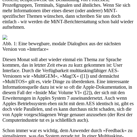
Prozeßgruppen, Terminals, Signalen und ähnliches. Wenn Sie sich
mehr Informationen über eines dieser (oder anderer) MiNT-
spezifischer Themen wünschen, dann schreiben Sie uns doch
einfach - wir werden die MiNT-Berichterstattung schon bald wieder
aufnehmen.
Abb. 1: Eine bewegbare, modale Dialogbox aus der nächsten
Version von »Interface«
Diesen Monat soll aber wieder einmal ein Thema zur Sprache
kommen, das in letzter Zeit etwas zu kurz gekommen ist: User
Interface. Durch die Verfügbarkeit multitaskingfähiger AES-
Versionen wie »MultiGEM«, »Mag!X« ([1]) und demnächst
»MultiTOS« gilt es, viele Dinge zu überdenken. Eine interessante
Informationsquelle dazu ist wie so oft die Apple-Dokumentation, in
diesem Fall der »Inside Mac Volume VI« ([2]), der sich mit den
Erweiterungen in Apples System 7 auseinandersetzt. Auch wenn
Apples Betriebssystem eben nicht mit dem AES identisch ist, gibt es
doch viele Parallelen, und es kann durchaus nicht schaden, sich die
von Apple vorgeschlagenen Wege genauer anzusehen (der Rest der
Computerindustrie tut es ja schließlich auch).
Schon immer war es wichtig, dem Anwender durch »Feedback« zu
signalisieren, was das System gerade tut. In einer Multitasking-