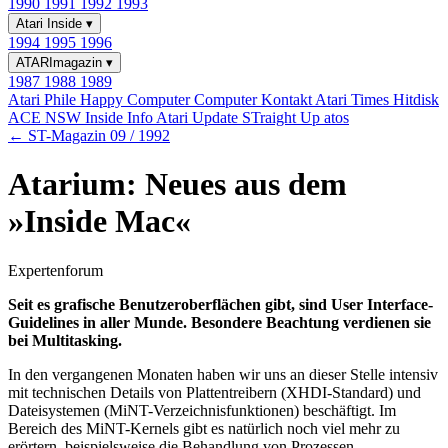
1990
1991
1992
1993
Atari Inside
▾
1994
1995
1996
ATARImagazin
▾
1987
1988
1989
Atari Phile
Happy Computer
Computer Kontakt
Atari Times
Hitdisk
ACE NSW Inside Info
Atari Update
STraight Up
atos
← ST-Magazin 09 / 1992
Atarium: Neues aus dem
»Inside Mac«
Expertenforum
Seit es grafische Benutzeroberflächen gibt, sind User Interface-
Guidelines in aller Munde. Besondere Beachtung verdienen sie
bei Multitasking.
In den vergangenen Monaten haben wir uns an dieser Stelle intensiv
mit technischen Details von Plattentreibern (XHDI-Standard) und
Dateisystemen (MiNT-Verzeichnisfunktionen) beschäftigt. Im
Bereich des MiNT-Kernels gibt es natürlich noch viel mehr zu
erörtern, beispielsweise die Behandlung von Prozessen,