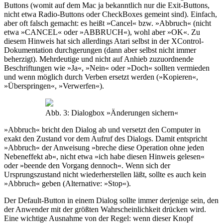
Buttons (womit auf dem Mac ja bekanntlich nur die Exit-Buttons,
nicht etwa Radio-Buttons oder CheckBoxes gemeint sind). Einfach,
aber oft falsch gemacht: es heißt »Cancel« bzw. »Abbruch« (nicht
etwa »CANCEL« oder »ABBRUCH«), wohl aber »OK«. Zu
diesem Hinweis hat sich allerdings Atari selbst in der XControl-
Dokumentation durchgerungen (dann aber selbst nicht immer
beherzigt). Mehrdeutige und nicht auf Anhieb zuzuordnende
Beschriftungen wie »Ja«, »Nein« oder »Doch« sollten vermieden
und wenn möglich durch Verben ersetzt werden (»Kopieren«,
»Überspringen«, »Verwerfen«).
Abb. 3: Dialogbox »Änderungen sichern«
»Abbruch« bricht den Dialog ab und versetzt den Computer in
exakt den Zustand vor dem Aufruf des Dialogs. Damit entspricht
»Abbruch« der Anweisung »breche diese Operation ohne jeden
Nebeneffekt ab«, nicht etwa »ich habe diesen Hinweis gelesen«
oder »beende den Vorgang dennoch«. Wenn sich der
Ursprungszustand nicht wiederherstellen läßt, sollte es auch kein
»Abbruch« geben (Alternative: »Stop«).
Der Default-Button in einem Dialog sollte immer derjenige sein, den
der Anwender mit der größten Wahrscheinlichkeit drücken wird.
Eine wichtige Ausnahme von der Regel: wenn dieser Knopf