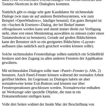
Tastatur-Shortcuts in der Dialogbox kommen.
Natürlich gibt es einige sehr gute Kandidaten für nichtmodale
Dialoge (wie man sie auf anderen Betriebssystemen, wie zum
Beispiel »OpenWindows«, häufiger benutzt). Ein gutes Beispiel ist
ein »Suchen & Ersetzen«-Dialog, der bei Bedarf immer
offengelassen werden kann und damit immer direkt zur Verfügung
steht, ohne erst einen Menüeintrag auswählen zu müssen (oder einen
Tastaturshortcut zu benutzen). Gerade auf großen Bildschirmen
kann der Benutzer sich so ein geeignetes Bildschirm »Layout«
aufbauen (das natürlich auch gesichert werden können sollte).
Solche nichtmodalen Fensterdialoge sollten natürlich ein Schließfeld
besitzen und den Zugang zu allen anderen Fenstern der Applikation
gewähren.
Mit nichtmodalen Dialogen sollte man »Panel«-Fenster (s. Abb. 2)
benutzen. Auch Panel-Fenster können während der normalen Arbeit
geöffnet bleiben. Im Gegensatz zu Dialogen haben sie aber
normalerweise keine Exit-Buttons und können nur über
Fensteroperationen geschlossen werden. Normalerweise enthalten
sie Werkzeuge oder spezielle Objekte, die man in ein
Dokumentfenster einfügen kann.
Volle drei Seiten widmet der Inside Mac der Beschriftung von