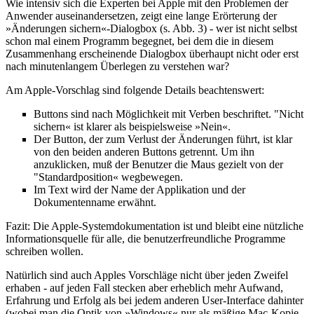
Wie intensiv sich die Experten bei Apple mit den Problemen der
Anwender auseinandersetzen, zeigt eine lange Erörterung der
»Änderungen sichern«-Dialogbox (s. Abb. 3) - wer ist nicht selbst
schon mal einem Programm begegnet, bei dem die in diesem
Zusammenhang erscheinende Dialogbox überhaupt nicht oder erst
nach minutenlangem Überlegen zu verstehen war?
Am Apple-Vorschlag sind folgende Details beachtenswert:
Buttons sind nach Möglichkeit mit Verben beschriftet. "Nicht
sichern« ist klarer als beispielsweise »Nein«.
Der Button, der zum Verlust der Änderungen führt, ist klar
von den beiden anderen Buttons getrennt. Um ihn
anzuklicken, muß der Benutzer die Maus gezielt von der
"Standardposition« wegbewegen.
Im Text wird der Name der Applikation und der
Dokumentenname erwähnt.
Fazit: Die Apple-Systemdokumentation ist und bleibt eine nützliche
Informationsquelle für alle, die benutzerfreundliche Programme
schreiben wollen.
Natürlich sind auch Apples Vorschläge nicht über jeden Zweifel
erhaben - auf jeden Fall stecken aber erheblich mehr Aufwand,
Erfahrung und Erfolg als bei jedem anderen User-Interface dahinter
(wobei man die Optik von »Windows« nur als mäßige Mac-Kopie