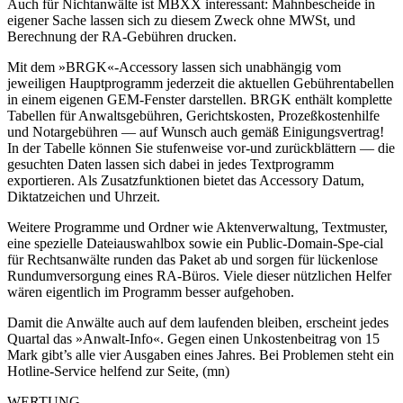
Auch für Nichtanwälte ist MBXX interessant: Mahnbescheide in
eigener Sache lassen sich zu diesem Zweck ohne MWSt, und
Berechnung der RA-Gebühren drucken.
Mit dem »BRGK«-Accessory lassen sich unabhängig vom
jeweiligen Hauptprogramm jederzeit die aktuellen Gebührentabellen
in einem eigenen GEM-Fenster darstellen. BRGK enthält komplette
Tabellen für Anwaltsgebühren, Gerichtskosten, Prozeßkostenhilfe
und Notargebühren — auf Wunsch auch gemäß Einigungsvertrag!
In der Tabelle können Sie stufenweise vor-und zurückblättern — die
gesuchten Daten lassen sich dabei in jedes Textprogramm
exportieren. Als Zusatzfunktionen bietet das Accessory Datum,
Diktatzeichen und Uhrzeit.
Weitere Programme und Ordner wie Aktenverwaltung, Textmuster,
eine spezielle Dateiauswahlbox sowie ein Public-Domain-Spe-cial
für Rechtsanwälte runden das Paket ab und sorgen für lückenlose
Rundumversorgung eines RA-Büros. Viele dieser nützlichen Helfer
wären eigentlich im Programm besser aufgehoben.
Damit die Anwälte auch auf dem laufenden bleiben, erscheint jedes
Quartal das »Anwalt-Info«. Gegen einen Unkostenbeitrag von 15
Mark gibt’s alle vier Ausgaben eines Jahres. Bei Problemen steht ein
Hotline-Service helfend zur Seite, (mn)
WERTUNG