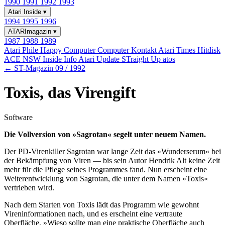
1990
1991
1992
1993
Atari Inside
▾
1994
1995
1996
ATARImagazin
▾
1987
1988
1989
Atari Phile
Happy Computer
Computer Kontakt
Atari Times
Hitdisk
ACE NSW Inside Info
Atari Update
STraight Up
atos
← ST-Magazin 09 / 1992
Toxis, das Virengift
Software
Die Vollversion von »Sagrotan« segelt unter neuem Namen.
Der PD-Virenkiller Sagrotan war lange Zeit das »Wunderserum« bei
der Bekämpfung von Viren — bis sein Autor Hendrik Alt keine Zeit
mehr für die Pflege seines Programmes fand. Nun erscheint eine
Weiterentwicklung von Sagrotan, die unter dem Namen »Toxis«
vertrieben wird.
Nach dem Starten von Toxis lädt das Programm wie gewohnt
Vireninformationen nach, und es erscheint eine vertraute
Oberfläche. »Wieso sollte man eine praktische Oberfläche auch