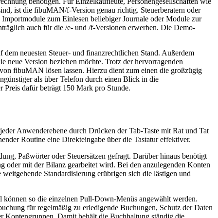
echnung benötigen. Für Einzelkaufleute, Personengesellschaften wie
d, ist die fibuMAN/f-Version genau richtig. Steuerberatern oder
Importmodule zum Einlesen beliebiger Journale oder Module zur
hträglich auch für die /e- und /f-Versionen erwerben. Die Demo-
f dem neuesten Steuer- und finanzrechtlichen Stand. Außerdem
 die neue Version beziehen möchte. Trotz der hervorragenden
 von fibuMAN lösen lassen. Hierzu dient zum einen die großzügig
ngünstiger als über Telefon durch einen Blick in die
 Preis dafür beträgt 150 Mark pro Stunde.
uf jeder Anwenderebene durch Drücken der Tab-Taste mit Rat und Tat
ender Routine eine Direkteingabe über die Tastatur effektiver.
ng, Paßwörter oder Steuersätzen gefragt. Darüber hinaus benötigt
oder mit der Bilanz gearbeitet wird. Bei den anzulegenden Konten
weitgehende Standardisierung erübrigen sich die lästigen und
ell können so die einzelnen Pull-Down-Menüs angewählt werden.
buchung für regelmäßig zu erledigende Buchungen, Schutz der Daten
 Kontengruppen. Damit behält die Buchhaltung ständig die