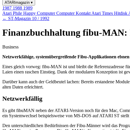
ATARImagazin
▾
1987
1988
1989
Atari Phile
Happy Computer
Computer Kontakt
Atari Times
Hitdisk
← ST-Magazin 10 / 1992
Finanzbuchhaltung fibu-MAN: F
Business
Netzwerkfähige, systemübergreifende Fibu-Applikationen ebnen 
Eines gleich vorweg: fibu-MAN ist und bleibt die Referenzadresse 
Laien einen raschen Einstieg. Dank der modularen Konzeption ist ge
Darüber kann auch der Geldbeutel lachen: Bereits erstandene Module 
alten Daten erleichtert.
Netzwerkfällig
Es gibt fibuMAN neben der ATARI-Version noch für den Mac, Comm
ein Systemwechsel beispielsweise von MS-DOS auf ATARI ST stellt 
Den unterschiedlichen Bedürfnissen der Fibu-Männer wird das Progr