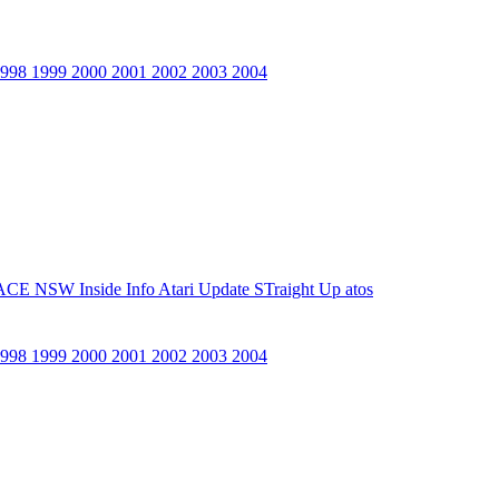
1998
1999
2000
2001
2002
2003
2004
ACE NSW Inside Info
Atari Update
STraight Up
atos
1998
1999
2000
2001
2002
2003
2004