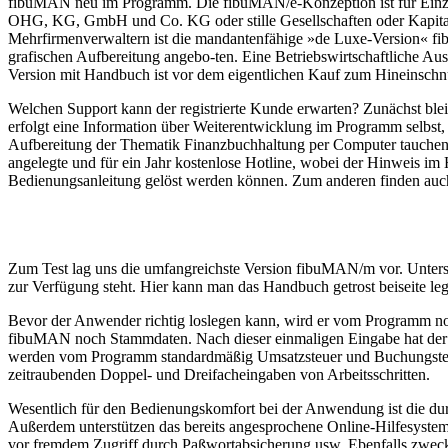
fibuMAN neu im Programm. Die fibuMAN/e-Konzeption ist für Einzelk
OHG, KG, GmbH und Co. KG oder stille Gesellschaften oder Kapitalge
Mehrfirmenverwaltern ist die mandantenfähige »de Luxe-Version« f
grafischen Aufbereitung angebo-ten. Eine Betriebswirtschaftliche Aus
Version mit Handbuch ist vor dem eigentlichen Kauf zum Hineinsch
Welchen Support kann der registrierte Kunde erwarten? Zunächst bl
erfolgt eine Information über Weiterentwicklung im Programm selbst,
Aufbereitung der Thematik Finanzbuchhaltung per Computer tauchen i
angelegte und für ein Jahr kostenlose Hotline, wobei der Hinweis im H
Bedienungsanleitung gelöst werden können. Zum anderen finden auch
Zum Test lag uns die umfangreichste Version fibuMAN/m vor. Unterst
zur Verfügung steht. Hier kann man das Handbuch getrost beiseite lege
Bevor der Anwender richtig loslegen kann, wird er vom Programm noc
fibuMAN noch Stammdaten. Nach dieser einmaligen Eingabe hat der 
werden vom Programm standardmäßig Umsatzsteuer und Buchungstext in
zeitraubenden Doppel- und Dreifacheingaben von Arbeitsschritten.
Wesentlich für den Bedienungskomfort bei der Anwendung ist die du
Außerdem unterstützen das bereits angesprochene Online-Hilfesyste
vor fremdem Zugriff durch Paßwortabsicherung usw. Ebenfalls zwec