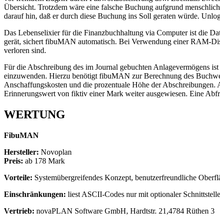
Übersicht. Trotzdem wäre eine falsche Buchung aufgrund menschli
darauf hin, daß er durch diese Buchung ins Soll geraten würde. Unlog
Das Lebenselixier für die Finanzbuchhaltung via Computer ist die Dat
gerät, sichert fibuMAN automatisch. Bei Verwendung einer RAM-Disk,
verloren sind.
Für die Abschreibung des im Journal gebuchten Anlagevermögens ist
einzuwenden. Hierzu benötigt fibuMAN zur Berechnung des Buchwer
Anschaffungskosten und die prozentuale Höhe der Abschreibungen. A
Erinnerungswert von fiktiv einer Mark weiter ausgewiesen. Eine Abfr
WERTUNG
FibuMAN
Hersteller:
Novoplan
Preis:
ab 178 Mark
Vorteile:
Systemübergreifendes Konzept, benutzerfreundliche Oberfl
Einschränkungen:
liest ASCII-Codes nur mit optionaler Schnittstell
Vertrieb:
novaPLAN Software GmbH, Hardtstr. 21,4784 Rüthen 3