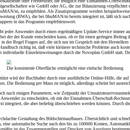
aufleute oder Freiberufler, die lediglich eine Einnahmen-Überschußr
sellschaften wie GmbH oder AG, die zur Bilanzierung verpflichtet sin
ibuMAN/m, zu empfehlen. Als Zusatzprogramme werden beispielsweise 
wertung (BWA), die bei fibuMAN/m bereits integriert ist, läßt sich nac
nuppern in das Programm empfehlenswert.
eibt jeder Anwender durch einen regelmäßigen Update-Service immer au
 bei der der Kunde entscheiden kann, ob er für einen geringen Beitrag
n der Regel Fragen auf, die sich nur im Gespräch mit den Herstellern
andbuch richtig ist, daß viele kleinere technische Probleme auch koste
 individuelle Einzeleinweisungen durch die Novoplan GmbH statt. Der
Die konsistente Oberfläche ermöglicht eine einfache Bedienung
ützt wird der Buchhalter durch eine ausführliche Online-Hilfe, die a
n. Die Bedienung per Maus ist möglich, allerdings scheint bei ausreich
h nach einigen Parametern, wie Zeitpunkt der Umsatzsteuervoranmeldu
Anwender zu entscheiden, ob mit der Einnahmen-Überschuß-Rechnung 
tegriert, die aber beliebig überschrieben werden können. Durch die 
rchdachte Gestaltung des Bildschirmaufbaues. Übersichtlich und schn
m, eine automatische Suche nach den bis zu 100000 Konten, Automatik
kmäßig ist das Zusammenstellen und Drucken von Auszügen bestimmter