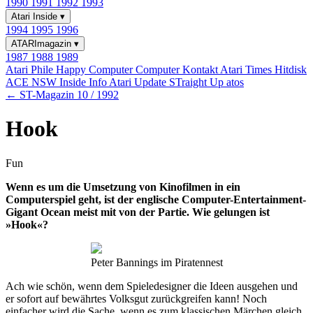
1990
1991
1992
1993
Atari Inside
▾
1994
1995
1996
ATARImagazin
▾
1987
1988
1989
Atari Phile
Happy Computer
Computer Kontakt
Atari Times
Hitdisk
ACE NSW Inside Info
Atari Update
STraight Up
atos
← ST-Magazin 10 / 1992
Hook
Fun
Wenn es um die Umsetzung von Kinofilmen in ein
Computerspiel geht, ist der englische Computer-Entertainment-
Gigant Ocean meist mit von der Partie. Wie gelungen ist
»Hook«?
Peter Bannings im Piratennest
Ach wie schön, wenn dem Spieledesigner die Ideen ausgehen und
er sofort auf bewährtes Volksgut zurückgreifen kann! Noch
einfacher wird die Sache, wenn es zum klassischen Märchen gleich