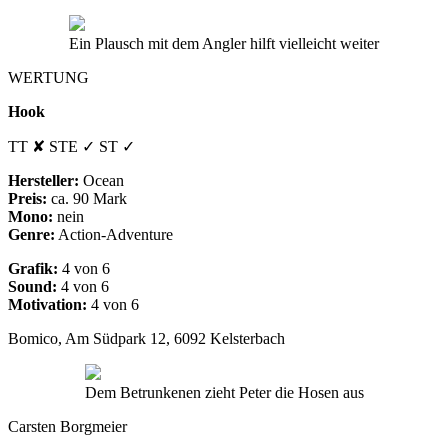
Ein Plausch mit dem Angler hilft vielleicht weiter
WERTUNG
Hook
TT ✘ STE ✓ ST ✓
Hersteller:
Ocean
Preis:
ca. 90 Mark
Mono:
nein
Genre:
Action-Adventure
Grafik:
4 von 6
Sound:
4 von 6
Motivation:
4 von 6
Bomico, Am Südpark 12, 6092 Kelsterbach
Dem Betrunkenen zieht Peter die Hosen aus
Carsten Borgmeier