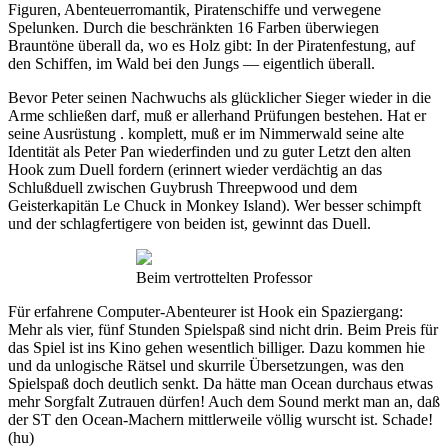
Figuren, Abenteuerromantik, Piratenschiffe und verwegene
Spelunken. Durch die beschränkten 16 Farben überwiegen
Brauntöne überall da, wo es Holz gibt: In der Piratenfestung, auf
den Schiffen, im Wald bei den Jungs — eigentlich überall.
Bevor Peter seinen Nachwuchs als glücklicher Sieger wieder in die
Arme schließen darf, muß er allerhand Prüfungen bestehen. Hat er
seine Ausrüstung . komplett, muß er im Nimmerwald seine alte
Identität als Peter Pan wiederfinden und zu guter Letzt den alten
Hook zum Duell fordern (erinnert wieder verdächtig an das
Schlußduell zwischen Guybrush Threepwood und dem
Geisterkapitän Le Chuck in Monkey Island). Wer besser schimpft
und der schlagfertigere von beiden ist, gewinnt das Duell.
Beim vertrottelten Professor
Für erfahrene Computer-Abenteurer ist Hook ein Spaziergang:
Mehr als vier, fünf Stunden Spielspaß sind nicht drin. Beim Preis für
das Spiel ist ins Kino gehen wesentlich billiger. Dazu kommen hie
und da unlogische Rätsel und skurrile Übersetzungen, was den
Spielspaß doch deutlich senkt. Da hätte man Ocean durchaus etwas
mehr Sorgfalt Zutrauen dürfen! Auch dem Sound merkt man an, daß
der ST den Ocean-Machern mittlerweile völlig wurscht ist. Schade!
(hu)