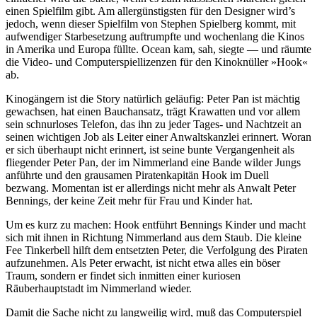
einen Spielfilm gibt. Am allergünstigsten für den Designer wird’s
jedoch, wenn dieser Spielfilm von Stephen Spielberg kommt, mit
aufwendiger Starbesetzung auftrumpfte und wochenlang die Kinos
in Amerika und Europa füllte. Ocean kam, sah, siegte — und räumte
die Video- und Computerspiellizenzen für den Kinoknüller »Hook«
ab.
Kinogängern ist die Story natürlich geläufig: Peter Pan ist mächtig
gewachsen, hat einen Bauchansatz, trägt Krawatten und vor allem
sein schnurloses Telefon, das ihn zu jeder Tages- und Nachtzeit an
seinen wichtigen Job als Leiter einer Anwaltskanzlei erinnert. Woran
er sich überhaupt nicht erinnert, ist seine bunte Vergangenheit als
fliegender Peter Pan, der im Nimmerland eine Bande wilder Jungs
anführte und den grausamen Piratenkapitän Hook im Duell
bezwang. Momentan ist er allerdings nicht mehr als Anwalt Peter
Bennings, der keine Zeit mehr für Frau und Kinder hat.
Um es kurz zu machen: Hook entführt Bennings Kinder und macht
sich mit ihnen in Richtung Nimmerland aus dem Staub. Die kleine
Fee Tinkerbell hilft dem entsetzten Peter, die Verfolgung des Piraten
aufzunehmen. Als Peter erwacht, ist nicht etwa alles ein böser
Traum, sondern er findet sich inmitten einer kuriosen
Räuberhauptstadt im Nimmerland wieder.
Damit die Sache nicht zu langweilig wird, muß das Computerspiel