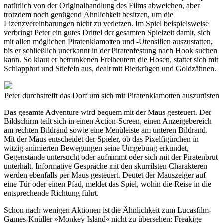
natürlich von der Originalhandlung des Films abweichen, aber
trotzdem noch genügend Ähnlichkeit besitzen, um die
Lizenzvereinbarungen nicht zu verletzen. Im Spiel beispielsweise
verbringt Peter ein gutes Drittel der gesamten Spielzeit damit, sich
mit allen möglichen Piratenklamotten und -Utensilien auszustatten,
bis er schließlich unerkannt in der Piratenfestung nach Hook suchen
kann. So klaut er betrunkenen Freibeutern die Hosen, stattet sich mit
Schlapphut und Stiefeln aus, dealt mit Bierkrügen und Goldzähnen.
Peter durchstreift das Dorf um sich mit Piratenklamotten auszurüsten
Das gesamte Adventure wird bequem mit der Maus gesteuert. Der
Bildschirm teilt sich in einen Action-Screen, einen Anzeigebereich
am rechten Bildrand sowie eine Menüleiste am unteren Bildrand.
Mit der Maus entscheidet der Spieler, ob das Pixelfigürchen in
witzig animierten Bewegungen seine Umgebung erkundet,
Gegenstände untersucht oder aufnimmt oder sich mit der Piratenbrut
unterhält. Informative Gespräche mit den skurrilsten Charakteren
werden ebenfalls per Maus gesteuert. Deutet der Mauszeiger auf
eine Tür oder einen Pfad, meldet das Spiel, wohin die Reise in die
entsprechende Richtung führt.
Schon nach wenigen Aktionen ist die Ähnlichkeit zum Lucasfilm-
Games-Knüller »Monkey Island« nicht zu übersehen: Freakige