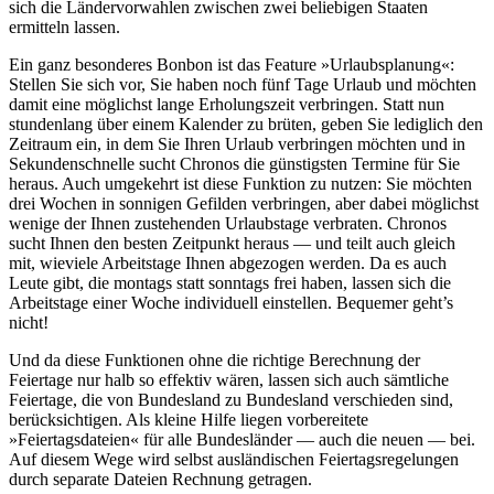
sich die Ländervorwahlen zwischen zwei beliebigen Staaten
ermitteln lassen.
Ein ganz besonderes Bonbon ist das Feature »Urlaubsplanung«:
Stellen Sie sich vor, Sie haben noch fünf Tage Urlaub und möchten
damit eine möglichst lange Erholungszeit verbringen. Statt nun
stundenlang über einem Kalender zu brüten, geben Sie lediglich den
Zeitraum ein, in dem Sie Ihren Urlaub verbringen möchten und in
Sekundenschnelle sucht Chronos die günstigsten Termine für Sie
heraus. Auch umgekehrt ist diese Funktion zu nutzen: Sie möchten
drei Wochen in sonnigen Gefilden verbringen, aber dabei möglichst
wenige der Ihnen zustehenden Urlaubstage verbraten. Chronos
sucht Ihnen den besten Zeitpunkt heraus — und teilt auch gleich
mit, wieviele Arbeitstage Ihnen abgezogen werden. Da es auch
Leute gibt, die montags statt sonntags frei haben, lassen sich die
Arbeitstage einer Woche individuell einstellen. Bequemer geht’s
nicht!
Und da diese Funktionen ohne die richtige Berechnung der
Feiertage nur halb so effektiv wären, lassen sich auch sämtliche
Feiertage, die von Bundesland zu Bundesland verschieden sind,
berücksichtigen. Als kleine Hilfe liegen vorbereitete
»Feiertagsdateien« für alle Bundesländer — auch die neuen — bei.
Auf diesem Wege wird selbst ausländischen Feiertagsregelungen
durch separate Dateien Rechnung getragen.