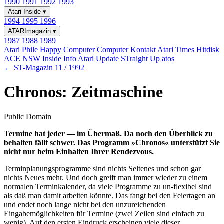
1990
1991
1992
1993
Atari Inside
▾
1994
1995
1996
ATARImagazin
▾
1987
1988
1989
Atari Phile
Happy Computer
Computer Kontakt
Atari Times
Hitdisk
ACE NSW Inside Info
Atari Update
STraight Up
atos
← ST-Magazin 11 / 1992
Chronos: Zeitmaschine
Public Domain
Termine hat jeder — im Übermaß. Da noch den Überblick zu
behalten fällt schwer. Das Programm »Chronos« unterstützt Sie
nicht nur beim Einhalten Ihrer Rendezvous.
Terminplanungsprogramme sind nichts Seltenes und schon gar
nichts Neues mehr. Und doch greift man immer wieder zu einem
normalen Terminkalender, da viele Programme zu un-flexibel sind
als daß man damit arbeiten könnte. Das fangt bei den Feiertagen an
und endet noch lange nicht bei den unzureichenden
Eingabemöglichkeiten für Termine (zwei Zeilen sind einfach zu
wenig). Auf den ersten Eindruck erscheinen viele dieser