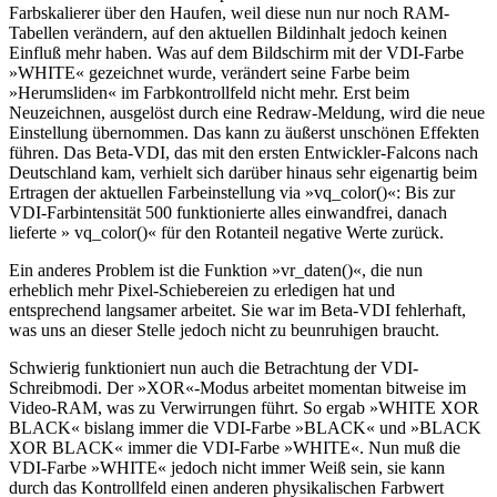
Farbskalierer über den Haufen, weil diese nun nur noch RAM-
Tabellen verändern, auf den aktuellen Bildinhalt jedoch keinen
Einfluß mehr haben. Was auf dem Bildschirm mit der VDI-Farbe
»WHITE« gezeichnet wurde, verändert seine Farbe beim
»Herumsliden« im Farbkontrollfeld nicht mehr. Erst beim
Neuzeichnen, ausgelöst durch eine Redraw-Meldung, wird die neue
Einstellung übernommen. Das kann zu äußerst unschönen Effekten
führen. Das Beta-VDI, das mit den ersten Entwickler-Falcons nach
Deutschland kam, verhielt sich darüber hinaus sehr eigenartig beim
Ertragen der aktuellen Farbeinstellung via »vq_color()«: Bis zur
VDI-Farbintensität 500 funktionierte alles einwandfrei, danach
lieferte » vq_color()« für den Rotanteil negative Werte zurück.
Ein anderes Problem ist die Funktion »vr_daten()«, die nun
erheblich mehr Pixel-Schiebereien zu erledigen hat und
entsprechend langsamer arbeitet. Sie war im Beta-VDI fehlerhaft,
was uns an dieser Stelle jedoch nicht zu beunruhigen braucht.
Schwierig funktioniert nun auch die Betrachtung der VDI-
Schreibmodi. Der »XOR«-Modus arbeitet momentan bitweise im
Video-RAM, was zu Verwirrungen führt. So ergab »WHITE XOR
BLACK« bislang immer die VDI-Farbe »BLACK« und »BLACK
XOR BLACK« immer die VDI-Farbe »WHITE«. Nun muß die
VDI-Farbe »WHITE« jedoch nicht immer Weiß sein, sie kann
durch das Kontrollfeld einen anderen physikalischen Farbwert