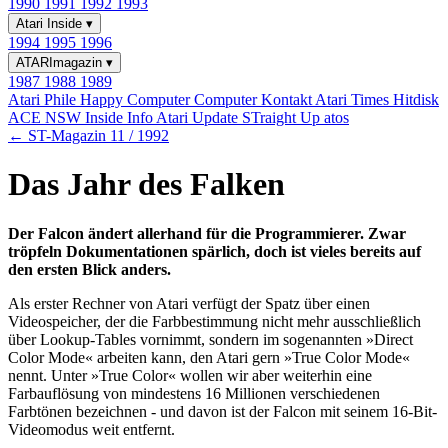
1990
1991
1992
1993
Atari Inside
▾
1994
1995
1996
ATARImagazin
▾
1987
1988
1989
Atari Phile
Happy Computer
Computer Kontakt
Atari Times
Hitdisk
ACE NSW Inside Info
Atari Update
STraight Up
atos
← ST-Magazin 11 / 1992
Das Jahr des Falken
Der Falcon ändert allerhand für die Programmierer. Zwar
tröpfeln Dokumentationen spärlich, doch ist vieles bereits auf
den ersten Blick anders.
Als erster Rechner von Atari verfügt der Spatz über einen
Videospeicher, der die Farbbestimmung nicht mehr ausschließlich
über Lookup-Tables vornimmt, sondern im sogenannten »Direct
Color Mode« arbeiten kann, den Atari gern »True Color Mode«
nennt. Unter »True Color« wollen wir aber weiterhin eine
Farbauflösung von mindestens 16 Millionen verschiedenen
Farbtönen bezeichnen - und davon ist der Falcon mit seinem 16-Bit-
Videomodus weit entfernt.