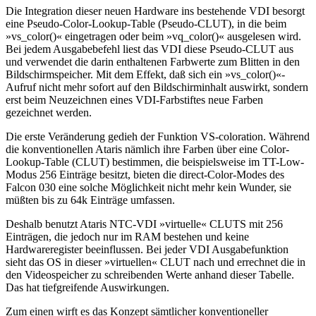
Die Integration dieser neuen Hardware ins bestehende VDI besorgt
eine Pseudo-Color-Lookup-Table (Pseudo-CLUT), in die beim
»vs_color()« eingetragen oder beim »vq_color()« ausgelesen wird.
Bei jedem Ausgabebefehl liest das VDI diese Pseudo-CLUT aus
und verwendet die darin enthaltenen Farbwerte zum Blitten in den
Bildschirmspeicher. Mit dem Effekt, daß sich ein »vs_color()«-
Aufruf nicht mehr sofort auf den Bildschirminhalt auswirkt, sondern
erst beim Neuzeichnen eines VDI-Farbstiftes neue Farben
gezeichnet werden.
Die erste Veränderung gedieh der Funktion VS-coloration. Während
die konventionellen Ataris nämlich ihre Farben über eine Color-
Lookup-Table (CLUT) bestimmen, die beispielsweise im TT-Low-
Modus 256 Einträge besitzt, bieten die direct-Color-Modes des
Falcon 030 eine solche Möglichkeit nicht mehr kein Wunder, sie
müßten bis zu 64k Einträge umfassen.
Deshalb benutzt Ataris NTC-VDI »virtuelle« CLUTS mit 256
Einträgen, die jedoch nur im RAM bestehen und keine
Hardwareregister beeinflussen. Bei jeder VDI Ausgabefunktion
sieht das OS in dieser »virtuellen« CLUT nach und errechnet die in
den Videospeicher zu schreibenden Werte anhand dieser Tabelle.
Das hat tiefgreifende Auswirkungen.
Zum einen wirft es das Konzept sämtlicher konventioneller