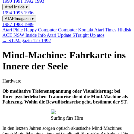
1990
1991
1992
1993
Atari Inside
▾
1994
1995
1996
ATARImagazin
▾
1987
1988
1989
Atari Phile
Happy Computer
Computer Kontakt
Atari Times
Hitdisk
ACE NSW Inside Info
Atari Update
STraight Up
atos
← ST-Magazin 12 / 1992
Mind-Machine: Fahrkarte ins
Innere der Seele
Hardware
Ob meditative Tiefenentspannung oder Visualisierung: bei
Ihrer psychedelischen Traumreise dient die Mind-Machine als
Fahrzeug. Wohin die Bewußtseinsreise geht, bestimmt der ST.
Surfing fürs Hirn
In den letzten Jahren sorgen optisch-akustische Mind-Machines
(auch Brain-Machines genannt) weltweit für großes Aufsehen. Die