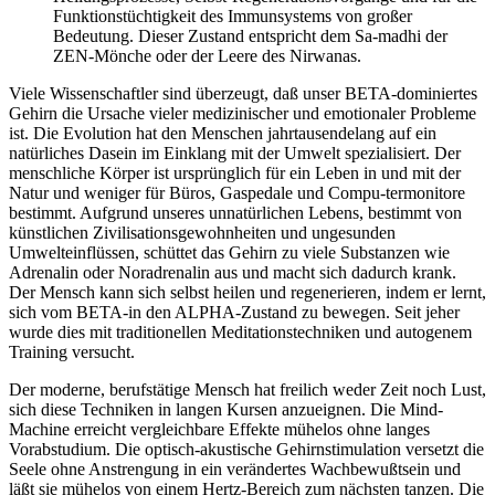
Funktionstüchtigkeit des Immunsystems von großer
Bedeutung. Dieser Zustand entspricht dem Sa-madhi der
ZEN-Mönche oder der Leere des Nirwanas.
Viele Wissenschaftler sind überzeugt, daß unser BETA-dominiertes
Gehirn die Ursache vieler medizinischer und emotionaler Probleme
ist. Die Evolution hat den Menschen jahrtausendelang auf ein
natürliches Dasein im Einklang mit der Umwelt spezialisiert. Der
menschliche Körper ist ursprünglich für ein Leben in und mit der
Natur und weniger für Büros, Gaspedale und Compu-termonitore
bestimmt. Aufgrund unseres unnatürlichen Lebens, bestimmt von
künstlichen Zivilisationsgewohnheiten und ungesunden
Umwelteinflüssen, schüttet das Gehirn zu viele Substanzen wie
Adrenalin oder Noradrenalin aus und macht sich dadurch krank.
Der Mensch kann sich selbst heilen und regenerieren, indem er lernt,
sich vom BETA-in den ALPHA-Zustand zu bewegen. Seit jeher
wurde dies mit traditionellen Meditationstechniken und autogenem
Training versucht.
Der moderne, berufstätige Mensch hat freilich weder Zeit noch Lust,
sich diese Techniken in langen Kursen anzueignen. Die Mind-
Machine erreicht vergleichbare Effekte mühelos ohne langes
Vorabstudium. Die optisch-akustische Gehirnstimulation versetzt die
Seele ohne Anstrengung in ein verändertes Wachbewußtsein und
läßt sie mühelos von einem Hertz-Bereich zum nächsten tanzen. Die