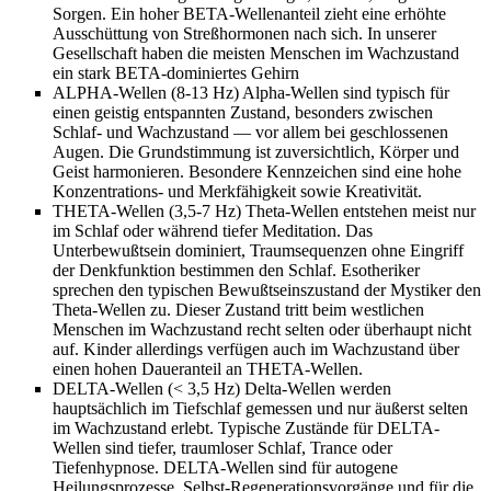
Sorgen. Ein hoher BETA-Wellenanteil zieht eine erhöhte
Ausschüttung von Streßhormonen nach sich. In unserer
Gesellschaft haben die meisten Menschen im Wachzustand
ein stark BETA-dominiertes Gehirn
ALPHA-Wellen (8-13 Hz) Alpha-Wellen sind typisch für
einen geistig entspannten Zustand, besonders zwischen
Schlaf- und Wachzustand — vor allem bei geschlossenen
Augen. Die Grundstimmung ist zuversichtlich, Körper und
Geist harmonieren. Besondere Kennzeichen sind eine hohe
Konzentrations- und Merkfähigkeit sowie Kreativität.
THETA-Wellen (3,5-7 Hz) Theta-Wellen entstehen meist nur
im Schlaf oder während tiefer Meditation. Das
Unterbewußtsein dominiert, Traumsequenzen ohne Eingriff
der Denkfunktion bestimmen den Schlaf. Esotheriker
sprechen den typischen Bewußtseinszustand der Mystiker den
Theta-Wellen zu. Dieser Zustand tritt beim westlichen
Menschen im Wachzustand recht selten oder überhaupt nicht
auf. Kinder allerdings verfügen auch im Wachzustand über
einen hohen Daueranteil an THETA-Wellen.
DELTA-Wellen (< 3,5 Hz) Delta-Wellen werden
hauptsächlich im Tiefschlaf gemessen und nur äußerst selten
im Wachzustand erlebt. Typische Zustände für DELTA-
Wellen sind tiefer, traumloser Schlaf, Trance oder
Tiefenhypnose. DELTA-Wellen sind für autogene
Heilungsprozesse, Selbst-Regenerationsvorgänge und für die