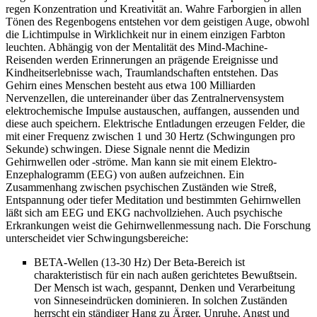
regen Konzentration und Kreativität an. Wahre Farborgien in allen
Tönen des Regenbogens entstehen vor dem geistigen Auge, obwohl
die Lichtimpulse in Wirklichkeit nur in einem einzigen Farbton
leuchten. Abhängig von der Mentalität des Mind-Machine-
Reisenden werden Erinnerungen an prägende Ereignisse und
Kindheitserlebnisse wach, Traumlandschaften entstehen. Das
Gehirn eines Menschen besteht aus etwa 100 Milliarden
Nervenzellen, die untereinander über das Zentralnervensystem
elektrochemische Impulse austauschen, auffangen, aussenden und
diese auch speichern. Elektrische Entladungen erzeugen Felder, die
mit einer Frequenz zwischen 1 und 30 Hertz (Schwingungen pro
Sekunde) schwingen. Diese Signale nennt die Medizin
Gehirnwellen oder -ströme. Man kann sie mit einem Elektro-
Enzephalogramm (EEG) von außen aufzeichnen. Ein
Zusammenhang zwischen psychischen Zuständen wie Streß,
Entspannung oder tiefer Meditation und bestimmten Gehirnwellen
läßt sich am EEG und EKG nachvollziehen. Auch psychische
Erkrankungen weist die Gehirnwellenmessung nach. Die Forschung
unterscheidet vier Schwingungsbereiche:
BETA-Wellen (13-30 Hz) Der Beta-Bereich ist
charakteristisch für ein nach außen gerichtetes Bewußtsein.
Der Mensch ist wach, gespannt, Denken und Verarbeitung
von Sinneseindrücken dominieren. In solchen Zuständen
herrscht ein ständiger Hang zu Ärger, Unruhe, Angst und