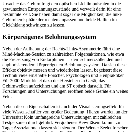
Ursache: das Gehirn folgt den optischen Lichtimpulsraten in die
gewünschten Entspannungszustände und verweilt darin für eine
bestimmte Zeit. Sie haben damit sogar die Möglichkeit, die linke
Gehirnhemisphäre der rechten anpassen und beide Hälften im
Gleichklang schwingen zu lassen.
Körpereigenes Belohnungssystem
Neben der Aufhebung der Rechts-Links-Asymmetrie führt eine
Mind-Machine-Session zu zahlreichen Folgereaktionen, wie etwa
die Freisetzung von Endorphinen — dem schmerzstillenden und
euphorisierendem körpereigenen Belohnungssystem. Da sich diese
Effekte objektiv messen und wiederholen lassen, begeistert diese
Technik viele ernsthafte Forscher, Psychologen und Heilpraktiker.
Für 2000 Mark bietet dazu der Hersteller ein Gerät, das
Gehirnwellen aufzeichnet und am ST optisch darstellt. Für
Forschungen und Untersuchungen eröffnen beide Geräte ein weites
Feld.
Neben diesen Eigenschaften ist auch der Visualisierungseffekt für
viele Wissenschaftler von großer Bedeutung. Hierzu wurden an der
Universität Köln umfangreiche Untersuchungen mit zahlreichen
Testpersonen durchgeführt. Vergrabenes Bewußtsein kommt zu
Tage; Assoziationen lassen sich steuern. Der Wiener Seelenforscher