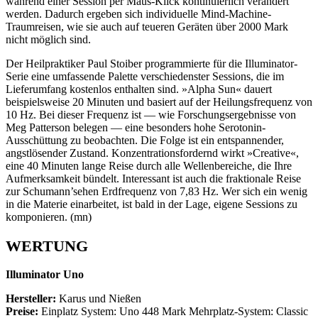
während einer Session per Maus-Klick kontinuierlich verändert
werden. Dadurch ergeben sich individuelle Mind-Machine-
Traumreisen, wie sie auch auf teueren Geräten über 2000 Mark
nicht möglich sind.
Der Heilpraktiker Paul Stoiber programmierte für die Illuminator-
Serie eine umfassende Palette verschiedenster Sessions, die im
Lieferumfang kostenlos enthalten sind. »Alpha Sun« dauert
beispielsweise 20 Minuten und basiert auf der Heilungsfrequenz von
10 Hz. Bei dieser Frequenz ist — wie Forschungsergebnisse von
Meg Patterson belegen — eine besonders hohe Serotonin-
Ausschüttung zu beobachten. Die Folge ist ein entspannender,
angstlösender Zustand. Konzentrationsfordernd wirkt »Creative«,
eine 40 Minuten lange Reise durch alle Wellenbereiche, die Ihre
Aufmerksamkeit bündelt. Interessant ist auch die fraktionale Reise
zur Schumann’sehen Erdfrequenz von 7,83 Hz. Wer sich ein wenig
in die Materie einarbeitet, ist bald in der Lage, eigene Sessions zu
komponieren. (mn)
WERTUNG
Illuminator Uno
Hersteller:
Karus und Nießen
Preise:
Einplatz System: Uno 448 Mark Mehrplatz-System: Classic