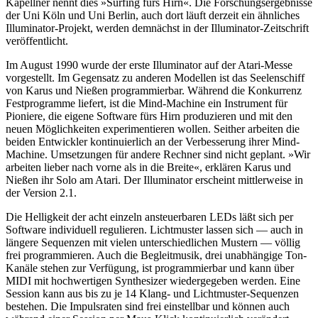
Kapellner nennt dies »Surfing fürs Hirn«. Die Forschungsergebnisse
der Uni Köln und Uni Berlin, auch dort läuft derzeit ein ähnliches
Illuminator-Projekt, werden demnächst in der Illuminator-Zeitschrift
veröffentlicht.
Im August 1990 wurde der erste Illuminator auf der Atari-Messe
vorgestellt. Im Gegensatz zu anderen Modellen ist das Seelenschiff
von Karus und Nießen programmierbar. Während die Konkurrenz
Festprogramme liefert, ist die Mind-Machine ein Instrument für
Pioniere, die eigene Software fürs Hirn produzieren und mit den
neuen Möglichkeiten experimentieren wollen. Seither arbeiten die
beiden Entwickler kontinuierlich an der Verbesserung ihrer Mind-
Machine. Umsetzungen für andere Rechner sind nicht geplant. »Wir
arbeiten lieber nach vorne als in die Breite«, erklären Karus und
Nießen ihr Solo am Atari. Der Illuminator erscheint mittlerweise in
der Version 2.1.
Die Helligkeit der acht einzeln ansteuerbaren LEDs läßt sich per
Software individuell regulieren. Lichtmuster lassen sich — auch in
längere Sequenzen mit vielen unterschiedlichen Mustern — völlig
frei programmieren. Auch die Begleitmusik, drei unabhängige Ton-
Kanäle stehen zur Verfügung, ist programmierbar und kann über
MIDI mit hochwertigen Synthesizer wiedergegeben werden. Eine
Session kann aus bis zu je 14 Klang- und Lichtmuster-Sequenzen
bestehen. Die Impulsraten sind frei einstellbar und können auch