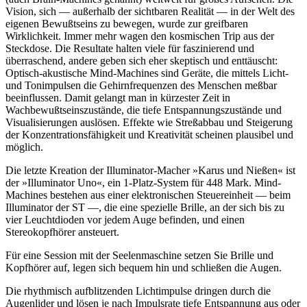
Vision, sich — außerhalb der sichtbaren Realität — in der Welt des
eigenen Bewußtseins zu bewegen, wurde zur greifbaren
Wirklichkeit. Immer mehr wagen den kosmischen Trip aus der
Steckdose. Die Resultate halten viele für faszinierend und
überraschend, andere geben sich eher skeptisch und enttäuscht:
Optisch-akustische Mind-Machines sind Geräte, die mittels Licht-
und Tonimpulsen die Gehirnfrequenzen des Menschen meßbar
beeinflussen. Damit gelangt man in kürzester Zeit in
Wachbewußtseinszustände, die tiefe Entspannungszustände und
Visualisierungen auslösen. Effekte wie Streßabbau und Steigerung
der Konzentrationsfähigkeit und Kreativität scheinen plausibel und
möglich.
Die letzte Kreation der Illuminator-Macher »Karus und Nießen« ist
der »Illuminator Uno«, ein 1-Platz-System für 448 Mark. Mind-
Machines bestehen aus einer elektronischen Steuereinheit — beim
Illuminator der ST —, die eine spezielle Brille, an der sich bis zu
vier Leuchtdioden vor jedem Auge befinden, und einen
Stereokopfhörer ansteuert.
Für eine Session mit der Seelenmaschine setzen Sie Brille und
Kopfhörer auf, legen sich bequem hin und schließen die Augen.
Die rhythmisch aufblitzenden Lichtimpulse dringen durch die
Augenlider und lösen je nach Impulsrate tiefe Entspannung aus oder