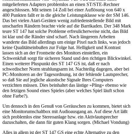
mitgelieferten Adapters problemlos an einen ST/STE-Rechner
angeschlossen. Mit seinen 14 Zoll bei einer Auflösung von 640 x
400 Punkten fallt er in die gleiche Leistungsklasse wie der SM 146.
Das bei vielen Atari-Geräten wenig zufriedenstellende Bild mit
unscharfen Rändern brachte viele auf die Barrikaden. Der 348 Mark
teure ST 147 hat solche Probleme erfreulicherweise nicht, das Bild
ist klar und die Ränder sind scharf. Nach längerem Arbeiten
wanderte das Bild allerdings um einige Pixel nach links, was jedoch
keine Qualitätseinbußen zur Folge hat. Helligkeit und Kontrast
lassen sich an der Frontseite des Monitors einstellen, ein
Schwenkfuß sorgt für sicheren Stand und den richtigen Blickwinkel.
Einen weiterer Pluspunkt des ST 147 GS ist, daß er nach
schwedischer Norm strahlungsarm ist. Nachteilig dagegen, aber bei
PC-Monitoren an der Tagesordnung, ist der fehlende Lautsprecher,
so daß Sie auf jegliche akustische Signale Ihres Computers
verzichten müssen. Dies beinhaltet das lästige »Pling« ebenso wie
den fetzigen Sound eines Spieles (aber welches Spiel läuft schon
ohne Farbe?).
Um dennoch in den Genuß von Geräuschen zu kommen, bietet sich
eine Monitorumschaltbox mit Audioausgang an. Auf diese Art läßt
sich problemlos eine Stereoanlage bzw. ein Aktivlautsprecher
dazuschalten, die dann für guten Klang sorgen. (Michael Vondung)
Alles in allem ist der ST 147 GS eine echte Alternative zu den