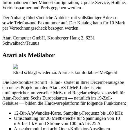
Informationen über Mindestkonfiguration, Update-Service, Hotline,
Vertriebspartner und Preis gegeben werden.
Der Anhang führt sämtliche Anbieter mit vollständiger Adresse
sowie Telefon-und Faxnummer auf. Der Katalog kann für 10 Mark
per Verrechnungsscheck bezogen werden.
Atari Computer GmbH, Kronberger Hang 2, 6231
Schwalbach/Taunus
Atari als Meßlabor
Elrad schlägt wieder zu: Atari als komfortables Meßgerät
Die Elektronikzeitschrift »Elrad« startet in Ihrer Dezemberausgabe
ein neues Projekt um den Atari: »ST-Meß-Lab« ist ein
umfangreicher, universeller Meß- und Regelarbeitsplatz speziell für
Atari-Rechner. Sechs Europakarten — natürlich im 19-Zoll-
Gehäuse — bilden die Hardwareplattform für folgende Funktionen:
12-Bit-A/pWandler-Karte, Sampling-Frequenz bis 180 kHz
Umschaltung für 26 Meßbereiche für Spannungen von 10
mV bis 1 kV und Ströme von 100 mA bis 25 A
Ausgabemodul mit acht Open-Kollektor-Ausgängen,