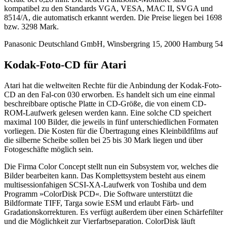
kompatibel zu den Standards VGA, VESA, MAC II, SVGA und
8514/A, die automatisch erkannt werden. Die Preise liegen bei 1698
bzw. 3298 Mark.
Panasonic Deutschland GmbH, Winsbergring 15, 2000 Hamburg 54
Kodak-Foto-CD für Atari
Atari hat die weltweiten Rechte für die Anbindung der Kodak-Foto-
CD an den Fal-con 030 erworben. Es handelt sich um eine einmal
beschreibbare optische Platte in CD-Größe, die von einem CD-
ROM-Laufwerk gelesen werden kann. Eine solche CD speichert
maximal 100 Bilder, die jeweils in fünf unterschiedlichen Formaten
vorliegen. Die Kosten für die Übertragung eines Kleinbildfilms auf
die silberne Scheibe sollen bei 25 bis 30 Mark liegen und über
Fotogeschäfte möglich sein.
Die Firma Color Concept stellt nun ein Subsystem vor, welches die
Bilder bearbeiten kann. Das Komplettsystem besteht aus einem
multisessionfahigen SCSI-XA-Laufwerk von Toshiba und dem
Programm »ColorDisk PCD«. Die Software unterstützt die
Bildformate TIFF, Targa sowie ESM und erlaubt Färb- und
Gradationskorrekturen. Es verfügt außerdem über einen Schärfefilter
und die Möglichkeit zur Vierfarbseparation. ColorDisk läuft