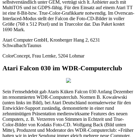
selbstverständlich unter GEM, verträgt sich lt. Anbieter auch mit
MultiTOS und ist GDPS-fähig. Für den Einsatz auf einem Atari TT
ist eine 8-Bit-bzw. True-Color-Grafikkarte notwendig. Im Overscan-
Interlaced-Modus stellt der Falcon die Foto-CD-Bilder in voller
Größe (768 x 512 Pixel) und in Truecolor dar. Das Paket kostet
1690 Mark.
Atari Computer GmbH, Kronberger Hang 2, 6231
Schwalbach/Taunus
ColorConcept, Frau Lemke, 5204 Lohmar
Atari Falcon 030 im WDR-Computerclub
Sein Fernsehdebüt gab Ataris Küken Falcon 030 Anfang Dezember
im renommierten WDR-Computerclub. Normen B. Kowalewski
(unten links im Bild), bei Atari Deutschland normalerweise für den
Entwickler-Support zuständig, demonstrierte in einer rund
zehnminütigen Präsentation medienwirksame Features des neuen
Computers, z. B. Verzerren von Stimmen in Echtzeit und True-
Color-Bilder von Kodaks Foto-CD. Wolfgang Back (Bild unten
Mitte), Produzent und Moderator des WDR-Computerclub: »Früher
hatten wir in jeder Sendung immer gleich mehrere neue Computer.