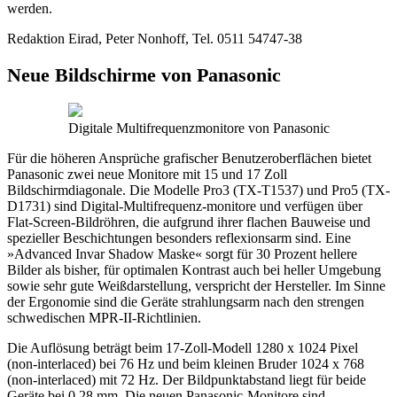
werden.
Redaktion Eirad, Peter Nonhoff, Tel. 0511 54747-38
Neue Bildschirme von Panasonic
Digitale Multifrequenzmonitore von Panasonic
Für die höheren Ansprüche grafischer Benutzeroberflächen bietet
Panasonic zwei neue Monitore mit 15 und 17 Zoll
Bildschirmdiagonale. Die Modelle Pro3 (TX-T1537) und Pro5 (TX-
D1731) sind Digital-Multifrequenz-monitore und verfügen über
Flat-Screen-Bildröhren, die aufgrund ihrer flachen Bauweise und
spezieller Beschichtungen besonders reflexionsarm sind. Eine
»Advanced Invar Shadow Maske« sorgt für 30 Prozent hellere
Bilder als bisher, für optimalen Kontrast auch bei heller Umgebung
sowie sehr gute Weißdarstellung, verspricht der Hersteller. Im Sinne
der Ergonomie sind die Geräte strahlungsarm nach den strengen
schwedischen MPR-II-Richtlinien.
Die Auflösung beträgt beim 17-Zoll-Modell 1280 x 1024 Pixel
(non-interlaced) bei 76 Hz und beim kleinen Bruder 1024 x 768
(non-interlaced) mit 72 Hz. Der Bildpunktabstand liegt für beide
Geräte bei 0,28 mm. Die neuen Panasonic-Monitore sind