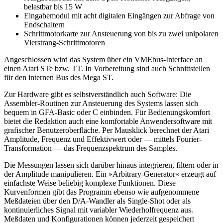
belastbar bis 15 W
Eingabemodul mit acht digitalen Eingängen zur Abfrage von
Endschaltern
Schrittmotorkarte zur Ansteuerung von bis zu zwei unipolaren
Vierstrang-Schrittmotoren
Angeschlossen wird das System über ein VMEbus-Interface an
einen Atari STe bzw. TT. In Vorbereitung sind auch Schnittstellen
für den internen Bus des Mega ST.
Zur Hardware gibt es selbstverständlich auch Software: Die
Assembler-Routinen zur Ansteuerung des Systems lassen sich
bequem in GFA-Basic oder C einbinden. Für Bedienungskomfort
bietet die Redaktion auch eine komfortable Anwendersoftware mit
grafischer Benutzeroberfläche. Per Mausklick berechnet der Atari
Amplitude, Frequenz und Effektivwert oder — mittels Fourier-
Transformation — das Frequenzspektrum des Samples.
Die Messungen lassen sich darüber hinaus integrieren, filtern oder in
der Amplitude manipulieren. Ein »Arbitrary-Generator« erzeugt auf
einfachste Weise beliebig komplexe Funktionen. Diese
Kurvenformen gibt das Programm ebenso wie aufgenommene
Meßdateien über den D/A-Wandler als Single-Shot oder als
kontinuierliches Signal mit variabler Wiederholfrequenz aus.
Meßdaten und Konfigurationen können jederzeit gespeichert