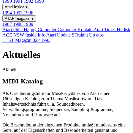
1990
1991
1992
1993
Atari Inside
▾
1994
1995
1996
ATARImagazin
▾
1987
1988
1989
Atari Phile
Happy Computer
Computer Kontakt
Atari Times
Hitdisk
ACE NSW Inside Info
Atari Update
STraight Up
atos
← ST-Magazin 02 / 1993
Aktuelles
Aktuell
MIDI-Katalog
Als Orientierungshilfe für Musiker gibt es von Atari einen
160seitigen Katalog zum Thema Musiksoftware. Das
Inhaltsverzeichnis führt u. a. Soundeditoren,
Verwaltungsprogramme, Sequenzer, Sampling-Programme,
Notendruck und Hardware auf.
Die Beschreibung der einzelnen Produkte umfaßt mindestens eine
Seite, auf der Eigenschaften und Besonderheiten genannt und