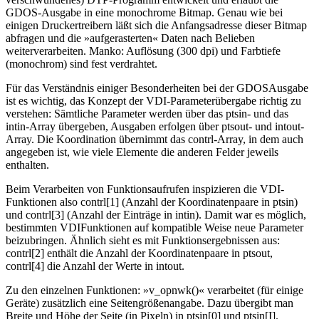
GDOS-Ausgabe in eine monochrome Bitmap. Genau wie bei
einigen Druckertreibern läßt sich die Anfangsadresse dieser Bitmap
abfragen und die »aufgerasterten« Daten nach Belieben
weiterverarbeiten. Manko: Auflösung (300 dpi) und Farbtiefe
(monochrom) sind fest verdrahtet.
Für das Verständnis einiger Besonderheiten bei der GDOSAusgabe
ist es wichtig, das Konzept der VDI-Parameterübergabe richtig zu
verstehen: Sämtliche Parameter werden über das ptsin- und das
intin-Array übergeben, Ausgaben erfolgen über ptsout- und intout-
Array. Die Koordination übernimmt das contrl-Array, in dem auch
angegeben ist, wie viele Elemente die anderen Felder jeweils
enthalten.
Beim Verarbeiten von Funktionsaufrufen inspizieren die VDI-
Funktionen also contrl[1] (Anzahl der Koordinatenpaare in ptsin)
und contrl[3] (Anzahl der Einträge in intin). Damit war es möglich,
bestimmten VDIFunktionen auf kompatible Weise neue Parameter
beizubringen. Ähnlich sieht es mit Funktionsergebnissen aus:
contrl[2] enthält die Anzahl der Koordinatenpaare in ptsout,
contrl[4] die Anzahl der Werte in intout.
Zu den einzelnen Funktionen: »v_opnwk()« verarbeitet (für einige
Geräte) zusätzlich eine Seitengrößenangabe. Dazu übergibt man
Breite und Höhe der Seite (in Pixeln) in ptsin[0] und ptsin[I].