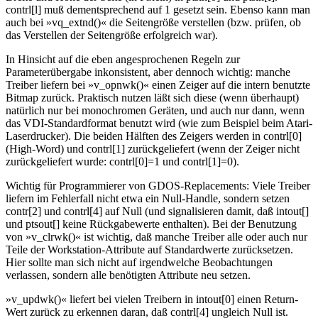
contrl[l] muß dementsprechend auf 1 gesetzt sein. Ebenso kann man
auch bei »vq_extnd()« die Seitengröße verstellen (bzw. prüfen, ob
das Verstellen der Seitengröße erfolgreich war).
In Hinsicht auf die eben angesprochenen Regeln zur
Parameterübergabe inkonsistent, aber dennoch wichtig: manche
Treiber liefern bei »v_opnwk()« einen Zeiger auf die intern benutzte
Bitmap zurück. Praktisch nutzen läßt sich diese (wenn überhaupt)
natürlich nur bei monochromen Geräten, und auch nur dann, wenn
das VDI-Standardformat benutzt wird (wie zum Beispiel beim Atari-
Laserdrucker). Die beiden Hälften des Zeigers werden in contrl[0]
(High-Word) und contrl[1] zurückgeliefert (wenn der Zeiger nicht
zurückgeliefert wurde: contrl[0]=1 und contrl[1]=0).
Wichtig für Programmierer von GDOS-Replacements: Viele Treiber
liefern im Fehlerfall nicht etwa ein Null-Handle, sondern setzen
contr[2] und contrl[4] auf Null (und signalisieren damit, daß intout[]
und ptsout[] keine Rückgabewerte enthalten). Bei der Benutzung
von »v_clrwk()« ist wichtig, daß manche Treiber alle oder auch nur
Teile der Workstation-Attribute auf Standardwerte zurücksetzen.
Hier sollte man sich nicht auf irgendwelche Beobachtungen
verlassen, sondern alle benötigten Attribute neu setzen.
»v_updwk()« liefert bei vielen Treibern in intout[0] einen Return-
Wert zurück zu erkennen daran, daß contrl[4] ungleich Null ist.