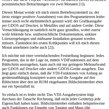
pessimistischen Betrachtungen vor zwei Monaten [1]).
Diesen Monat wende ich mich einem Betriebssystemteil zu, der
(trotz einiger positiver Ausnahmen) von den Programmierern leider
immer noch recht stiefmütterlich genutzt wird: der Grafikausgabe
per GDOS auf Drucker, in Metafiles und auf andere Geräte. Diese
Vernachlässigung ist natürlich nicht ganz grundlos, wobei zuerst
wohl fehlende bzw. unübersichtliche Dokumentation, unklare
Lizenzregelungen und mühsame Installation genannt werden
müssen. Zumindest des ersten Kritikpunkts will ich mich diesen
Monat annehmen (siehe auch [2]).
Ich möchte mit einer vereinfachenden Feststellung beginnen: Jedes
Programm, das in der Lage ist, mittels VDIFunktionen auf dem
Bildschirm auszugeben, kann auch mit nur geringem Mehraufwand
per GDOS auf Drucker oder andere GDOS-Geräte ausgeben. Das
liegt ganz einfach daran, daß die VDI-Funktionen von Anfang an
geräteunabhängig konzipiert waren und die Ausgabe auf den
Bildschirm über den im ROM eingebauten Bildschirmtreiber eben
nur ein Spezialfall ist.
So einfach ist es leider nicht: Das VDI-Ausgabesystem trägt
durchaus der Tatsache Rechnung, daß nicht jeder Gerätetyp jede
Eigenschaft haben kann. Bildschirmtreiber enthalten beispielsweise
auch Funktionen zur Eingabe von Tastatur und Maus (die