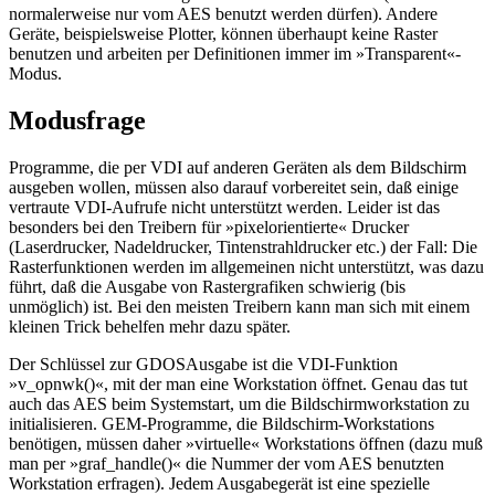
normalerweise nur vom AES benutzt werden dürfen). Andere
Geräte, beispielsweise Plotter, können überhaupt keine Raster
benutzen und arbeiten per Definitionen immer im »Transparent«-
Modus.
Modusfrage
Programme, die per VDI auf anderen Geräten als dem Bildschirm
ausgeben wollen, müssen also darauf vorbereitet sein, daß einige
vertraute VDI-Aufrufe nicht unterstützt werden. Leider ist das
besonders bei den Treibern für »pixelorientierte« Drucker
(Laserdrucker, Nadeldrucker, Tintenstrahldrucker etc.) der Fall: Die
Rasterfunktionen werden im allgemeinen nicht unterstützt, was dazu
führt, daß die Ausgabe von Rastergrafiken schwierig (bis
unmöglich) ist. Bei den meisten Treibern kann man sich mit einem
kleinen Trick behelfen mehr dazu später.
Der Schlüssel zur GDOSAusgabe ist die VDI-Funktion
»v_opnwk()«, mit der man eine Workstation öffnet. Genau das tut
auch das AES beim Systemstart, um die Bildschirmworkstation zu
initialisieren. GEM-Programme, die Bildschirm-Workstations
benötigen, müssen daher »virtuelle« Workstations öffnen (dazu muß
man per »graf_handle()« die Nummer der vom AES benutzten
Workstation erfragen). Jedem Ausgabegerät ist eine spezielle