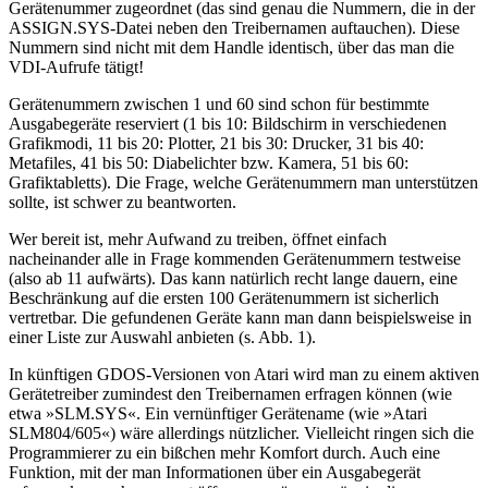
Gerätenummer zugeordnet (das sind genau die Nummern, die in der
ASSIGN.SYS-Datei neben den Treibernamen auftauchen). Diese
Nummern sind nicht mit dem Handle identisch, über das man die
VDI-Aufrufe tätigt!
Gerätenummern zwischen 1 und 60 sind schon für bestimmte
Ausgabegeräte reserviert (1 bis 10: Bildschirm in verschiedenen
Grafikmodi, 11 bis 20: Plotter, 21 bis 30: Drucker, 31 bis 40:
Metafiles, 41 bis 50: Diabelichter bzw. Kamera, 51 bis 60:
Grafiktabletts). Die Frage, welche Gerätenummern man unterstützen
sollte, ist schwer zu beantworten.
Wer bereit ist, mehr Aufwand zu treiben, öffnet einfach
nacheinander alle in Frage kommenden Gerätenummern testweise
(also ab 11 aufwärts). Das kann natürlich recht lange dauern, eine
Beschränkung auf die ersten 100 Gerätenummern ist sicherlich
vertretbar. Die gefundenen Geräte kann man dann beispielsweise in
einer Liste zur Auswahl anbieten (s. Abb. 1).
In künftigen GDOS-Versionen von Atari wird man zu einem aktiven
Gerätetreiber zumindest den Treibernamen erfragen können (wie
etwa »SLM.SYS«. Ein vernünftiger Gerätename (wie »Atari
SLM804/605«) wäre allerdings nützlicher. Vielleicht ringen sich die
Programmierer zu ein bißchen mehr Komfort durch. Auch eine
Funktion, mit der man Informationen über ein Ausgabegerät