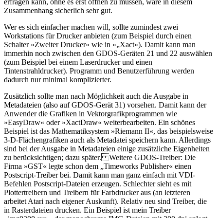
erfragen kann, ohne es erst öffnen zu müssen, wäre in diesem
Zusammenhang sicherlich sehr gut.
Wer es sich einfacher machen will, sollte zumindest zwei
Workstations für Drucker anbieten (zum Beispiel durch einen
Schalter »Zweiter Drucker« wie in »„Xact«). Damit kann man
immerhin noch zwischen den GDOS-Geräten 21 und 22 auswählen
(zum Beispiel bei einem Laserdrucker und einen
Tintenstrahldrucker). Programm und Benutzerführung werden
dadurch nur minimal komplizierter.
Zusätzlich sollte man nach Möglichkeit auch die Ausgabe in
Metadateien (also auf GDOS-Gerät 31) vorsehen. Damit kann der
Anwender die Grafiken in Vektorgrafikprogrammen wie
»EasyDraw« oder »XactDraw« weiterbearbeiten. Ein schönes
Beispiel ist das Mathematiksystem »Riemann II«, das beispielsweise
3-D-Flächengrafiken auch als Metadatei speichern kann. Allerdings
sind bei der Ausgabe in Metadateien einige zusätzliche Eigenheiten
zu berücksichtigen; dazu später. Weitere GDOS-Treiber: Die
Firma »GST« legte schon dem „Timeworks Publisher« einen
Postscript-Treiber bei. Damit kann man ganz einfach mit VDI-
Befehlen Postscript-Dateien erzeugen. Schlechter sieht es mit
Plottertreibern und Treibern für Farbdrucker aus (an letzteren
arbeitet Atari nach eigener Auskunft). Relativ neu sind Treiber, die
in Rasterdateien drucken. Ein Beispiel ist mein Treiber