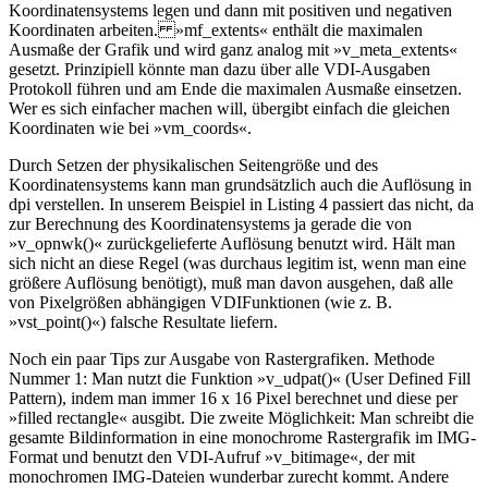
Koordinatensystems legen und dann mit positiven und negativen
Koordinaten arbeiten. »mf_extents« enthält die maximalen
Ausmaße der Grafik und wird ganz analog mit »v_meta_extents«
gesetzt. Prinzipiell könnte man dazu über alle VDI-Ausgaben
Protokoll führen und am Ende die maximalen Ausmaße einsetzen.
Wer es sich einfacher machen will, übergibt einfach die gleichen
Koordinaten wie bei »vm_coords«.
Durch Setzen der physikalischen Seitengröße und des
Koordinatensystems kann man grundsätzlich auch die Auflösung in
dpi verstellen. In unserem Beispiel in Listing 4 passiert das nicht, da
zur Berechnung des Koordinatensystems ja gerade die von
»v_opnwk()« zurückgelieferte Auflösung benutzt wird. Hält man
sich nicht an diese Regel (was durchaus legitim ist, wenn man eine
größere Auflösung benötigt), muß man davon ausgehen, daß alle
von Pixelgrößen abhängigen VDIFunktionen (wie z. B.
»vst_point()«) falsche Resultate liefern.
Noch ein paar Tips zur Ausgabe von Rastergrafiken. Methode
Nummer 1: Man nutzt die Funktion »v_udpat()« (User Defined Fill
Pattern), indem man immer 16 x 16 Pixel berechnet und diese per
»filled rectangle« ausgibt. Die zweite Möglichkeit: Man schreibt die
gesamte Bildinformation in eine monochrome Rastergrafik im IMG-
Format und benutzt den VDI-Aufruf »v_bitimage«, der mit
monochromen IMG-Dateien wunderbar zurecht kommt. Andere