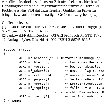
verläßliche Methoden sind uns zur Zeit nicht bekannt - hier besteht
Handlungsbedarf für die Programmierer in Sunnyvale. Trotz aller
Probleme ist das VDI gut dazu geeignet, Grafiken zu Papier zu
bringen bzw. auf anderen, neuartigen Geräten auszugeben. (uw)
Quellennachweis:
[1] Julian F. Reschke: »MiNT 0.96 - Shared Text und Debugging«,
ST-Magazin 12/1992, Seite 98
[2] Jankowski/Rabich/Reschke: »ATARI Profibuch ST-STE-TT«,
12. Auflage, Sybex Düsseldorf 1992, ISBN 3-88745-888-5
typedef struct

{

	WORD mf_header;	/* -1 (Metafile-Kennung) */

	WORD mf_hlength;	/* Länge des Headers in Integers */

	WORD mf_version;	/* bei der aktuellen Version 101 (Version 1.01) */

	WORD mf_ndcrefl;	/* NDC/RC-Flag (0 oder 2) */

	WORD mf_extents[4]	/* maximale Ausmaße der Grafik */

	WORD mf_pagesz[2];	/* Seitengröße in 1/10 mm */

	WORD mf_coords[4];	/* Koordinatensystem */

	WORD mf_imgflag;	/* falls Bit 0 = 1, so enthält die Datei Bitimages,

			   sonst nicht. Die anderen Bits sind immer 0. */

	WORD mf_resvd[9];	/* zur Zeit unbenutzt */
