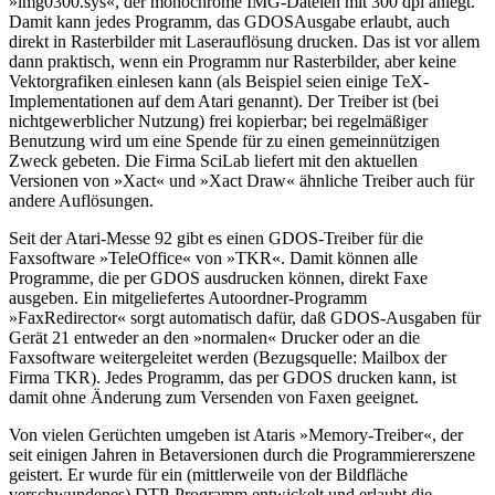
»img0300.sys«, der monochrome IMG-Dateien mit 300 dpi anlegt.
Damit kann jedes Programm, das GDOSAusgabe erlaubt, auch
direkt in Rasterbilder mit Laserauflösung drucken. Das ist vor allem
dann praktisch, wenn ein Programm nur Rasterbilder, aber keine
Vektorgrafiken einlesen kann (als Beispiel seien einige TeX-
Implementationen auf dem Atari genannt). Der Treiber ist (bei
nichtgewerblicher Nutzung) frei kopierbar; bei regelmäßiger
Benutzung wird um eine Spende für zu einen gemeinnützigen
Zweck gebeten. Die Firma SciLab liefert mit den aktuellen
Versionen von »Xact« und »Xact Draw« ähnliche Treiber auch für
andere Auflösungen.
Seit der Atari-Messe 92 gibt es einen GDOS-Treiber für die
Faxsoftware »TeleOffice« von »TKR«. Damit können alle
Programme, die per GDOS ausdrucken können, direkt Faxe
ausgeben. Ein mitgeliefertes Autoordner-Programm
»FaxRedirector« sorgt automatisch dafür, daß GDOS-Ausgaben für
Gerät 21 entweder an den »normalen« Drucker oder an die
Faxsoftware weitergeleitet werden (Bezugsquelle: Mailbox der
Firma TKR). Jedes Programm, das per GDOS drucken kann, ist
damit ohne Änderung zum Versenden von Faxen geeignet.
Von vielen Gerüchten umgeben ist Ataris »Memory-Treiber«, der
seit einigen Jahren in Betaversionen durch die Programmiererszene
geistert. Er wurde für ein (mittlerweile von der Bildfläche
verschwundenes) DTP-Programm entwickelt und erlaubt die