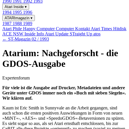
1990
1991
1992
1993
Atari Inside
▾
1994
1995
1996
ATARImagazin
▾
1987
1988
1989
Atari Phile
Happy Computer
Computer Kontakt
Atari Times
Hitdisk
ACE NSW Inside Info
Atari Update
STraight Up
atos
← ST-Magazin 02 / 1993
Atarium: Nachgeforscht - die
GDOS-Ausgabe
Expertenforum
Für viele ist die Ausgabe auf Drucker, Metadateien und andere
Geräte unter GDOS immer noch ein »Buch mit sieben Siegeln«.
Wir klären auf.
Kaum ist Eric Smith in Sunnyvale an die Arbeit gegangen, sind
auch schon die ersten positiven Auswirkungen in Form von neuen
»MiNT«-, »AES«- und »SpeedoGDOS«-Betaversionen zu spüren.
Es sieht sogar so aus, als sei Atari ernsthaft entschlossen, bis zur
CeBIT alle diese Projekte »serienreif« zu machen (soviel zu meinen