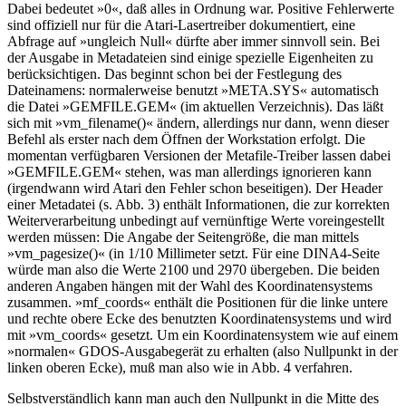
Dabei bedeutet »0«, daß alles in Ordnung war. Positive Fehlerwerte
sind offiziell nur für die Atari-Lasertreiber dokumentiert, eine
Abfrage auf »ungleich Null« dürfte aber immer sinnvoll sein. Bei
der Ausgabe in Metadateien sind einige spezielle Eigenheiten zu
berücksichtigen. Das beginnt schon bei der Festlegung des
Dateinamens: normalerweise benutzt »META.SYS« automatisch
die Datei »GEMFILE.GEM« (im aktuellen Verzeichnis). Das läßt
sich mit »vm_filename()« ändern, allerdings nur dann, wenn dieser
Befehl als erster nach dem Öffnen der Workstation erfolgt. Die
momentan verfügbaren Versionen der Metafile-Treiber lassen dabei
»GEMFILE.GEM« stehen, was man allerdings ignorieren kann
(irgendwann wird Atari den Fehler schon beseitigen). Der Header
einer Metadatei (s. Abb. 3) enthält Informationen, die zur korrekten
Weiterverarbeitung unbedingt auf vernünftige Werte voreingestellt
werden müssen: Die Angabe der Seitengröße, die man mittels
»vm_pagesize()« (in 1/10 Millimeter setzt. Für eine DINA4-Seite
würde man also die Werte 2100 und 2970 übergeben. Die beiden
anderen Angaben hängen mit der Wahl des Koordinatensystems
zusammen. »mf_coords« enthält die Positionen für die linke untere
und rechte obere Ecke des benutzten Koordinatensystems und wird
mit »vm_coords« gesetzt. Um ein Koordinatensystem wie auf einem
»normalen« GDOS-Ausgabegerät zu erhalten (also Nullpunkt in der
linken oberen Ecke), muß man also wie in Abb. 4 verfahren.
Selbstverständlich kann man auch den Nullpunkt in die Mitte des