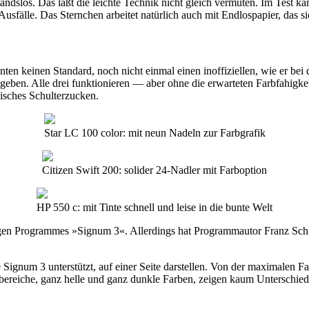
tandslos. Das läßt die leichte Technik nicht gleich vermuten. Im Test
 Ausfälle. Das Sternchen arbeitet natürlich auch mit Endlospapier, das 
unten keinen Standard, noch nicht einmal einen inoffiziellen, wie er be
ben. Alle drei funktionieren — aber ohne die erwarteten Farbfahigke
nisches Schulterzucken.
Star LC 100 color: mit neun Nadeln zur Farbgrafik
Citizen Swift 200: solider 24-Nadler mit Farboption
HP 550 c: mit Tinte schnell und leise in die bunte Welt
higen Programmes »Signum 3«. Allerdings hat Programmautor Franz Schm
e Signum 3 unterstützt, auf einer Seite darstellen. Von der maximalen Fa
bereiche, ganz helle und ganz dunkle Farben, zeigen kaum Unterschiede.