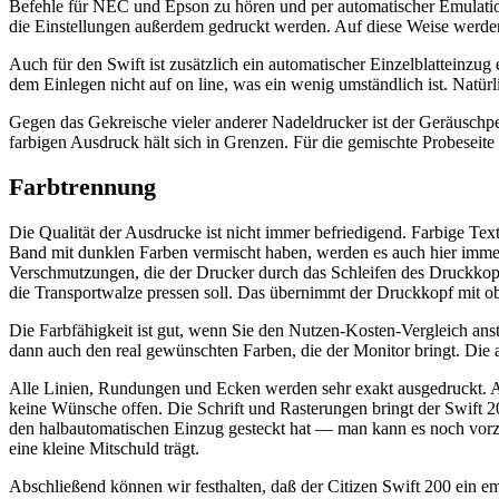
Befehle für NEC und Epson zu hören und per automatischer Emulations
die Einstellungen außerdem gedruckt werden. Auf diese Weise werden
Auch für den Swift ist zusätzlich ein automatischer Einzelblatteinzu
dem Einlegen nicht auf on line, was ein wenig umständlich ist. Natürl
Gegen das Gekreische vieler anderer Nadeldrucker ist der Geräuschpe
farbigen Ausdruck hält sich in Grenzen. Für die gemischte Probeseit
Farbtrennung
Die Qualität der Ausdrucke ist nicht immer befriedigend. Farbige Tex
Band mit dunklen Farben vermischt haben, werden es auch hier immer
Verschmutzungen, die der Drucker durch das Schleifen des Druckkopfe
die Transportwalze pressen soll. Das übernimmt der Druckkopf mit 
Die Farbfähigkeit ist gut, wenn Sie den Nutzen-Kosten-Vergleich ans
dann auch den real gewünschten Farben, die der Monitor bringt. Die a
Alle Linien, Rundungen und Ecken werden sehr exakt ausgedruckt. Auch
keine Wünsche offen. Die Schrift und Rasterungen bringt der Swift 200
den halbautomatischen Einzug gesteckt hat — man kann es noch vorz
eine kleine Mitschuld trägt.
Abschließend können wir festhalten, daß der Citizen Swift 200 ein e