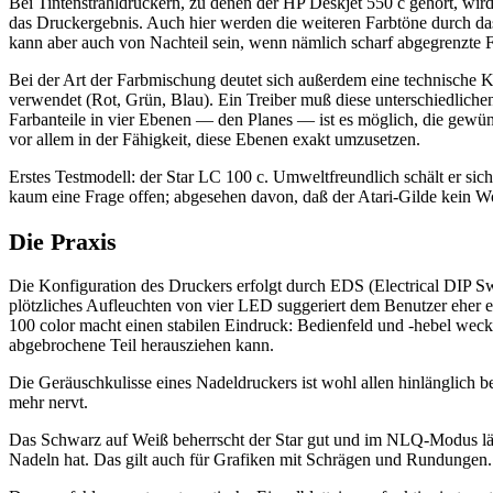
Bei Tintenstrahldruckern, zu denen der HP Deskjet 550 c gehört, wir
das Druckergebnis. Auch hier werden die weiteren Farbtöne durch das 
kann aber auch von Nachteil sein, wenn nämlich scharf abgegrenzte Fa
Bei der Art der Farbmischung deutet sich außerdem eine technische Kl
verwendet (Rot, Grün, Blau). Ein Treiber muß diese unterschiedlichen
Farbanteile in vier Ebenen — den Planes — ist es möglich, die gewü
vor allem in der Fähigkeit, diese Ebenen exakt umzusetzen.
Erstes Testmodell: der Star LC 100 c. Umweltfreundlich schält er si
kaum eine Frage offen; abgesehen davon, daß der Atari-Gilde kein W
Die Praxis
Die Konfiguration des Druckers erfolgt durch EDS (Electrical DIP Swi
plötzliches Aufleuchten von vier LED suggeriert dem Benutzer eher e
100 color macht einen stabilen Eindruck: Bedienfeld und -hebel wecke
abgebrochene Teil herausziehen kann.
Die Geräuschkulisse eines Nadeldruckers ist wohl allen hinlänglich
mehr nervt.
Das Schwarz auf Weiß beherrscht der Star gut und im NLQ-Modus läß
Nadeln hat. Das gilt auch für Grafiken mit Schrägen und Rundungen. Li