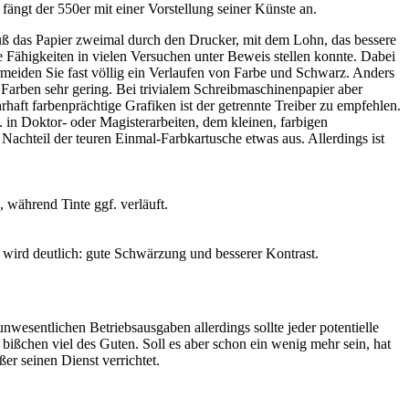
ngt der 550er mit einer Vorstellung seiner Künste an.
muß das Papier zweimal durch den Drucker, mit dem Lohn, das bessere
e Fähigkeiten in vielen Versuchen unter Beweis stellen konnte. Dabei
rmeiden Sie fast völlig ein Verlaufen von Farbe und Schwarz. Anders
en Farben sehr gering. Bei trivialem Schreibmaschinenpapier aber
haft farbenprächtige Grafiken ist der getrennte Treiber zu empfehlen.
. in Doktor- oder Magisterarbeiten, dem kleinen, farbigen
 Nachteil der teuren Einmal-Farbkartusche etwas aus. Allerdings ist
, während Tinte ggf. verläuft.
 wird deutlich: gute Schwärzung und besserer Kontrast.
wesentlichen Betriebsausgaben allerdings sollte jeder potentielle
 bißchen viel des Guten. Soll es aber schon ein wenig mehr sein, hat
er seinen Dienst verrichtet.