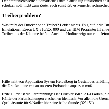
Der empfehlenswerte automatische Einzelblatteinzug funktioniert ans
schützen soll, nicht zum Zuge, auch sonst gab es keinerlei technische
Treiberproblem?
Was treibt der Drucker ohne Treiber? Leider nichts. Es gibt für die B
Emulationen Epson LX-810/EX-800 und der IBM Proprinter III angege
Treiber aus der Klemme helfen. Auch die Hotline zeigt nur ein telefo
Hilfe naht von Application System Heidelberg in Gestalt des farbfä
die Druckroutine erst an unseren Probanden anpassen muß.
Erste Hürde ist die Farbtrennung: Der Drucker soll alle 64 Farben, di
Hälfte der Farbmischungen erscheinen identisch. Vor allem die Grenz
Qualitätsstufe für 9-Nadler über eine halbe Stunde (32’ 15”).