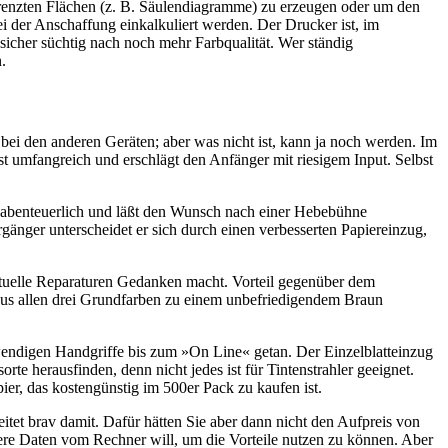
egrenzten Flächen (z. B. Säulendiagramme) zu erzeugen oder um den
ei der Anschaffung einkalkuliert werden. Der Drucker ist, im
t sicher süchtig nach noch mehr Farbqualität. Wer ständig
.
bei den anderen Geräten; aber was nicht ist, kann ja noch werden. Im
t umfangreich und erschlägt den Anfänger mit riesigem Input. Selbst
ist abenteuerlich und läßt den Wunsch nach einer Hebebühne
gänger unterscheidet er sich durch einen verbesserten Papiereinzug,
entuelle Reparaturen Gedanken macht. Vorteil gegenüber dem
r aus allen drei Grundfarben zu einem unbefriedigendem Braun
otwendigen Handgriffe bis zum »On Line« getan. Der Einzelblatteinzug
e herausfinden, denn nicht jedes ist für Tintenstrahler geeignet.
er, das kostengünstig im 500er Pack zu kaufen ist.
tet brav damit. Dafür hätten Sie aber dann nicht den Aufpreis von
dere Daten vom Rechner will, um die Vorteile nutzen zu können. Aber