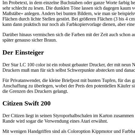
Im Probetext, in dem einzelne Buchstaben oder ganze Worte farbig her
sehr schlecht zu lesen. Die dunklen Töne lassen sich dagegen kaum vo
Maßstäbe« anlegen. Anders bei bunten Bildern, wie man sie beispielsw
Flächen durch lichte Stellen gestört. Bei größeren Flächen (3 bis 4 c
kann dann praktisch nur noch als Farbkopiervorlage dienen, aber eine
Darüber hinaus vermischen sich die Farben mit der Zeit auch schon
später genauso sicher Braun.
Der Einsteiger
Der Star LC 100 color ist ein robust gebauter Drucker, der mit neun 
Druckers muß man für sich selbst Schwerpunkte abstecken und danac
Für Privatanwender, die kleine Briefpost mit bunten Tupfen, für das g
Anschaffung zu überlegen, wobei der Preis den potentiellen Käufer sic
die Grenzen des Druckers gelangt.
Citizen Swift 200
Der Citizen liegt in seinen Styroporhalbschalen im Karton zusammen
Rande wird sogar die Verwendung eines Atari erwähnt.
Mit wenigen Handgriffen sind als Coloroption Kippmotor und Farbband 