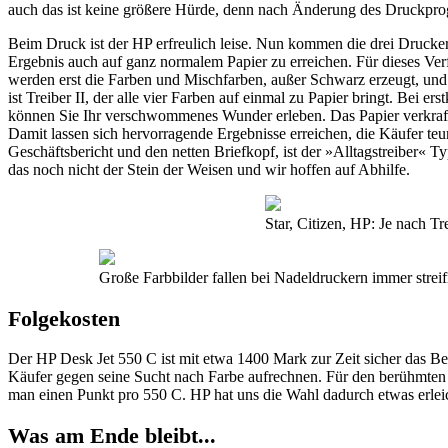
auch das ist keine größere Hürde, denn nach Änderung des Druckprog
Beim Druck ist der HP erfreulich leise. Nun kommen die drei Drucker
Ergebnis auch auf ganz normalem Papier zu erreichen. Für dieses Verf
werden erst die Farben und Mischfarben, außer Schwarz erzeugt, und 
ist Treiber II, der alle vier Farben auf einmal zu Papier bringt. Bei 
können Sie Ihr verschwommenes Wunder erleben. Das Papier verkraftet 
Damit lassen sich hervorragende Ergebnisse erreichen, die Käufer teur
Geschäftsbericht und den netten Briefkopf, ist der »Alltagstreiber« T
das noch nicht der Stein der Weisen und wir hoffen auf Abhilfe.
Star, Citizen, HP: Je nach Tr
Große Farbbilder fallen bei Nadeldruckern immer strei
Folgekosten
Der HP Desk Jet 550 C ist mit etwa 1400 Mark zur Zeit sicher das Be
Käufer gegen seine Sucht nach Farbe aufrechnen. Für den berühmten far
man einen Punkt pro 550 C. HP hat uns die Wahl dadurch etwas erleich
Was am Ende bleibt...