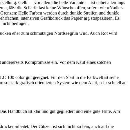
tellung. Gelb — vor allem die helle Variante — ist dabei allerdings
ren, läßt die Schärfe fast keine Wünsche offen, sofern wir »Nadler-
ne Grenzen: Helle Farben werden durch dunkle Streifen und dunkle
mehrfachen, intensiven Grafikdruck das Papier arg strapazieren. Es
 nicht beifügen.
sdrucken eher zum schmutzigen Nordseegrün wird. Auch Rot wird
eht andererseits Kompromisse ein. Vor dem Kauf eines solchen
C 100 color gut geeignet. Für den Start in die Farbwelt ist seine
 so stark grafisch orientierten System wie dem Atari, sehr schnell an
as Handbuch ist klar und gut gegliedert und eine gute Hilfe. Am
ker arbeitet. Der Citizen ist sich nicht zu fein, auch auf die