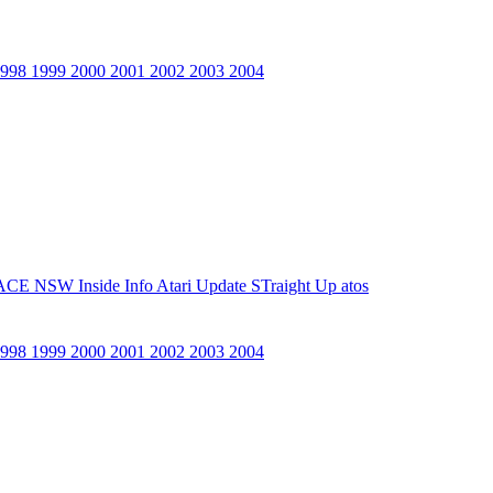
1998
1999
2000
2001
2002
2003
2004
ACE NSW Inside Info
Atari Update
STraight Up
atos
1998
1999
2000
2001
2002
2003
2004