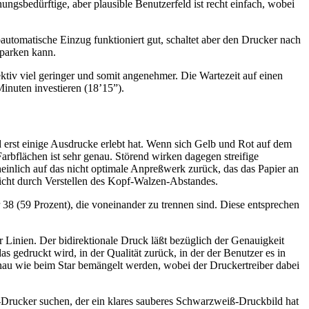
gsbedürftige, aber plausible Benutzerfeld ist recht einfach, wobei
bautomatische Einzug funktioniert gut, schaltet aber den Drucker nach
 parken kann.
ktiv viel geringer und somit angenehmer. Die Wartezeit auf einen
inuten investieren (18’15”).
d erst einige Ausdrucke erlebt hat. Wenn sich Gelb und Rot auf dem
bflächen ist sehr genau. Störend wirken dagegen streifige
einlich auf das nicht optimale Anpreßwerk zurück, das das Papier an
icht durch Verstellen des Kopf-Walzen-Abstandes.
38 (59 Prozent), die voneinander zu trennen sind. Diese entsprechen
 Linien. Der bidirektionale Druck läßt bezüglich der Genauigkeit
s gedruckt wird, in der Qualität zurück, in der der Benutzer es in
nau wie beim Star bemängelt werden, wobei der Druckertreiber dabei
l-Drucker suchen, der ein klares sauberes Schwarzweiß-Druckbild hat