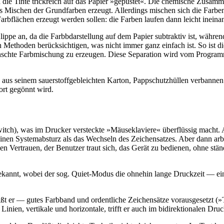
d die Tinte trickreich auf das Papier »gepustet«. Die chemische Zusamm
Mischen der Grundfarben erzeugt. Allerdings mischen sich die Farben b
rbflächen erzeugt werden sollen: die Farben laufen dann leicht ineina
ippe an, da die Farbbdarstellung auf dem Papier subtraktiv ist, währe
 Methoden berücksichtigen, was nicht immer ganz einfach ist. So ist di
nschte Farbmischung zu erzeugen. Diese Separation wird vom Programm
ch aus seinem sauerstoffgebleichten Karton, Pappschutzhüllen verbann
ort gegönnt wird.
tch), was im Drucker versteckte »Mäuseklaviere« überflüssig macht. Al
inen Systemabsturz als das Wechseln des Zeichensatzes. Aber dann arbe
n Vertrauen, der Benutzer traut sich, das Gerät zu bedienen, ohne stä
 bekannt, wobei der sog. Quiet-Modus die ohnehin lange Druckzeit — 
t er — gutes Farbband und ordentliche Zeichensätze vorausgesetzt (
nien, vertikale und horizontale, trifft er auch im bidirektionalen Druc