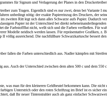
rammes für Signum und Verlagerung der Planes in den Druckertreiber fä
treiber zum Tragen. Eigentlich sind es nur zwei, denn bei Variante I 
ahren unbedingt nötig: der exakte Papiereinzug des Druckers, der sein
im zweiten Ritt legt sich dann alles Schwarze aufs Papier. Dadurch ve
erstklassigem Papier ist der Unterschied bei direkt nebeneinanderliegend
die Farbstoffflut nicht, wellt sich und die Farben verfließen. Für wahr
erer Modelle neidisch werden lassen. Für repräsentative Grafiken, z. B
yp II völlig ausreichend. Die nachfüllbare Schwarzkartusche bessert den
eiber fallen die Farben unterschiedlich aus. Nadler kämpfen mit Streifen
fig aus. Auch der Unterschied zwischen dem alten 500 c und dem 550 c
ste, was man für den kleineren Geldbeutel bekommen kann. Die nicht un
bigen Unterstrich oder den roten Schriftzug im Brief ist es sicher ein
tert, daß Ihr neuer Tintenstrahler auch als ganz einfacher Schwarzweiß