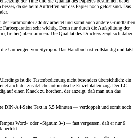
ensetzung der Tinte und die Qualität des Papieres bestimmen dabei
esser, da sie beim Auftreffen auf das Papier noch gelöst sind. Das
nder.
nd der Farbmonitor additiv arbeitet und somit auch andere Grundfarben
e Farbseparation sehr wichtig. Denn nur durch die Aufsplittung der
 (Treiber) übernommen. Die Qualität des Druckers zeigt sich dabei
en die Unmengen von Styropor. Das Handbuch ist vollständig und läßt
lerdings ist die Tastenbedienung nicht besonders übersichtlich: ein
itet auch der zusätzliche automatische Einzelblatteinzug. Der LC
ndig auf einen Knack zu horchen, der anzeigt, daß man nun das
eine DIN-A4-Seite Text in 5,5 Minuten — verdoppelt und somit noch
»Tempus Word« oder »Signum 3«) — fast vergessen, daß er nur 9
k perfekt.