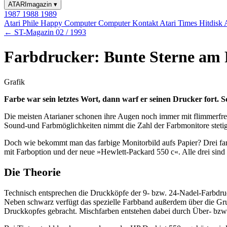
ATARImagazin
▾
1987
1988
1989
Atari Phile
Happy Computer
Computer Kontakt
Atari Times
Hitdisk
← ST-Magazin 02 / 1993
Farbdrucker: Bunte Sterne am
Grafik
Farbe war sein letztes Wort, dann warf er seinen Drucker fort. 
Die meisten Atarianer schonen ihre Augen noch immer mit flimmerfr
Sound-und Farbmöglichkeiten nimmt die Zahl der Farbmonitore stetig
Doch wie bekommt man das farbige Monitorbild aufs Papier? Drei farb
mit Farboption und der neue »Hewlett-Packard 550 c«. Alle drei sin
Die Theorie
Technisch entsprechen die Druckköpfe der 9- bzw. 24-Nadel-Farbdru
Neben schwarz verfügt das spezielle Farbband außerdem über die Gr
Druckkopfes gebracht. Mischfarben entstehen dabei durch Über- bz