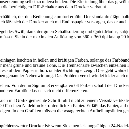
erkennung selbst zu unterscheiden. Die Einstellung über das gewöhnun
 die berüchtigten DIP-Schalter aus dem Drucker verbannt.
g erhältlich, der den Bedienungskomfort erhöht. Der standardmäßige hal
ich läßt sich der Drucker auch mit Endlospapier versorgen, das er auch
gel des Swift, dank der guten Schallisolierung und Quiet-Modus, subje
e müssen Sie in der maximalen Auflösung von 360 x 360 dpi knapp 20 M
teinlagen leuchten in hellen und kräftigen Farben, solange das Farbban
 mehr grüne und braune Töne. Die Trennschärfe zwischen einzelnen Far
s auf dem Papier in horizontaler Richtung erzeugt. Dies geht wahrsch
oben genannter Nebenwirkung. Das Problem verschwindet leider auch n
tellen. Von den in Signum 3 erzeugbaren 64 Farben schafft der Drucker 
nderen Farbtöne lassen sich nicht differenzieren.
 mit Grafik gemischte Schrift führt nicht zu einem Versatz vertikaler
 für einen Nadeldrucker ordentlich zu Papier. Er läßt das Papier, auf da
eigen. In den Grafiken müssen die waagerechten Aufhellungslinien ge
mpfehlenswerter Drucker ist: wenn Sie einen leistungsfähigen 24-Nade