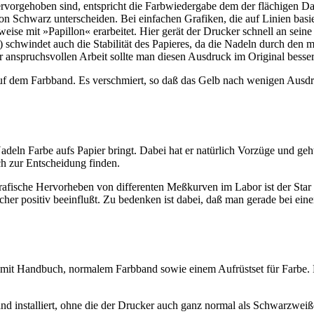
vorgehoben sind, entspricht die Farbwiedergabe dem der flächigen Dars
n Schwarz unterscheiden. Bei einfachen Grafiken, die auf Linien basie
eise mit »Papillon« erarbeitet. Hier gerät der Drucker schnell an sei
m) schwindet auch die Stabilität des Papieres, da die Nadeln durch den 
r anspruchsvollen Arbeit sollte man diesen Ausdruck im Original besser
 auf dem Farbband. Es verschmiert, so daß das Gelb nach wenigen Au
Nadeln Farbe aufs Papier bringt. Dabei hat er natürlich Vorzüge und g
h zur Entscheidung finden.
rafische Hervorheben von differenten Meßkurven im Labor ist der Star L
her positiv beeinflußt. Zu bedenken ist dabei, daß man gerade bei einem
 mit Handbuch, normalem Farbband sowie einem Aufrüstset für Farbe. D
installiert, ohne die der Drucker auch ganz normal als Schwarzweißdruc