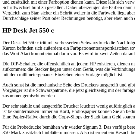
und zusätzlich mit einer Farboption dienen kann. Diese läßt sich ve
Schriftwechsel bunt zu gestalten. Dabei überzeugen die Farben dann a
Vergleich zum Star, sicher ein Schritt weiter in die Farbwelt, liegt a
Durchschläge seiner Post oder Rechnungen benötigt, aber eben auch de
HP Desk Jet 550 c
Der Desk Jet 550 c tritt mit verbessertem Schwarzdruck die Nachfolge
Karton befinden sich außerdem ein Farbpatronentransportkästchen sow
das Wort Atari kommt einmal darin vor. Es wird in zwei Zeilen darauf
Die DIP-Schalter, die offensichtlich an jedem HP existieren, dienen 
aufkommen: die Stecker liegen unter dem Gerät, was die Verbindungen 
mit dem millimetergenaues Einziehen einer Vorlage möglich ist.
Auch sonst ist die mechanische Seite des Druckers ausgereift und g
Vorgänger ist die Schwarzpatrone, die jetzt gleichzeitig mit der fa
zusammengemischt werden.
Der sehr stabile und ausgereifte Drucker leuchtet wenig aufdringlich
ist bekanntermaßen immer an Bord, Endlospapier können Sie an bedürft
Eine Papier-Rallye durch die Copy-Shops der Stadt kann Geld sparen, 
Für die Probedrucke bemühen wir wieder Signum 3. Das verfügt bereit
350 Mark zusätzlich hinblättern müssen. Also ist erneut ein Besuch 