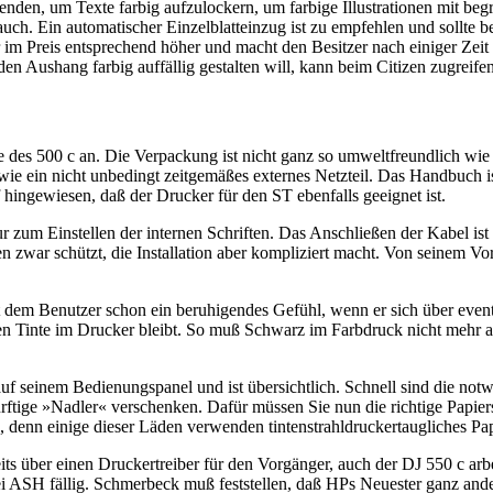
rwenden, um Texte farbig aufzulockern, um farbige Illustrationen mit b
uch. Ein automatischer Einzelblatteinzug ist zu empfehlen und sollte b
ber im Preis entsprechend höher und macht den Besitzer nach einiger Zei
n Aushang farbig auffällig gestalten will, kann beim Citizen zugreifen
 des 500 c an. Die Verpackung ist nicht ganz so umweltfreundlich wie 
ie ein nicht unbedingt zeitgemäßes externes Netzteil. Das Handbuch is
 hingewiesen, daß der Drucker für den ST ebenfalls geeignet ist.
nur zum Einstellen der internen Schriften. Das Anschließen der Kabel 
zwar schützt, die Installation aber kompliziert macht. Von seinem Vor
ibt dem Benutzer schon ein beruhigendes Gefühl, wenn er sich über ev
rbigen Tinte im Drucker bleibt. So muß Schwarz im Farbdruck nicht meh
 auf seinem Bedienungspanel und ist übersichtlich. Schnell sind die n
ige »Nadler« verschenken. Dafür müssen Sie nun die richtige Papiersort
denn einige dieser Läden verwenden tintenstrahldruckertaugliches Papi
s über einen Druckertreiber für den Vorgänger, auch der DJ 550 c arbei
bei ASH fällig. Schmerbeck muß feststellen, daß HPs Neuester ganz an