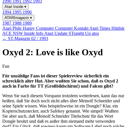
1990
1991
1992
1993
Atari Inside
▾
1994
1995
1996
ATARImagazin
▾
1987
1988
1989
Atari Phile
Happy Computer
Computer Kontakt
Atari Times
Hitdisk
ACE NSW Inside Info
Atari Update
STraight Up
atos
← ST-Magazin 02 / 1993
Oxyd 2: Love is like Oxyd
Fun
Für unzählige Fans ist dieser Spielereview sicherlich ein
schrecklich alter Hut. Aber wußten Sie schon, daß es Oxyd 2
auch in Farbe für TT (Großbildschirm!) und Falcon gibt?
Wenn Sie nach diesem Vorspann trotzdem weiterlesen, kann das nur
heißen, daß Sie doch noch nicht alles über Meinolf Schneider und
seine Spiele wissen. Was beispielsweise ist ein Dongle? Klar, ein
Kopierschutzstecker, auch Safekey genannt. Wie simpel! Wußten
Sie aber auch, daß Meinolf Schneider Titelschutz für das Wort
Dongle besitzt und daß es außer ihm niemand mehr verwenden
darf? Ein Glück, daß sowieso kaum ein Software-Label noch solche