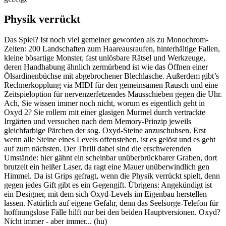
Physik verrückt
Das Spiel? Ist noch viel gemeiner geworden als zu Monochrom-
Zeiten: 200 Landschaften zum Haareausraufen, hinterhältige Fallen,
kleine bösartige Monster, fast unlösbare Rätsel und Werkzeuge,
deren Handhabung ähnlich zermürbend ist wie das Öffnen einer
Ölsardinenbüchse mit abgebrochener Blechlasche. Außerdem gibt’s
Rechnerkopplung via MIDI für den gemeinsamen Rausch und eine
Zeitspieloption für nervenzerfetzendes Mausschieben gegen die Uhr.
Ach, Sie wissen immer noch nicht, worum es eigentlich geht in
Oxyd 2? Sie rollern mit einer glasigen Murmel durch vertrackte
Irrgärten und versuchen nach dem Memory-Prinzip jeweils
gleichfarbige Pärchen der sog. Oxyd-Steine anzuschubsen. Erst
wenn alle Steine eines Levels offenstehen, ist es gelöst und es geht
auf zum nächsten. Der Thrill dabei sind die erschwerenden
Umstände: hier gähnt ein scheinbar unüberbrückbarer Graben, dort
brutzelt ein heißer Laser, da ragt eine Mauer unüberwindlich gen
Himmel. Da ist Grips gefragt, wenn die Physik verrückt spielt, denn
gegen jedes Gift gibt es ein Gegengift. Übrigens: Angekündigt ist
ein Designer, mit dem sich Oxyd-Levels im Eigenbau herstellen
lassen. Natürlich auf eigene Gefahr, denn das Seelsorge-Telefon für
hoffnungslose Fälle hilft nur bei den beiden Hauptversionen. Oxyd?
Nicht immer - aber immer... (hu)