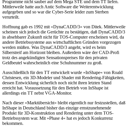
Programme nicht sauber auf dem Mega STE und dem TT liefen.
Mittlerweile hatte auch Antic Software die Weiterentwicklung
aufgegeben und so war die Cyber-Serie leider zum Sterben
verurteilt.
Hoffnung gab es 1992 mit »DynaCADD/3« von Ditek. Mittlerweile
scheinen sich jedoch die Gerüchte zu bestätigen, daß DynaCADD/3
in absehbarer Zukunft nicht für TOS-Computer erscheinen wird, da
andere Betriebssysteme aus wirtschaftlichen Gründen vorgezogen
werden müßen. Was DynaCADD/3 angeht, wird es beim
Silberstreif am Horizont bleiben. Außerdem wäre der CAD-Profi
trotz des angekündigten Sensationspreises für den privaten
Geldbeutel wahrscheinlich eine Schuhnummer zu groß.
Ausschließlich für den TT entwickelt wurde »InShape« von Roald
Christesen, ein 3D-Modeler und Shader mit Rendering-Fähigkeiten,
dessen Entwicklung sicherlich noch nicht ihren letzten Stand
erreicht hat. Voraussetzung für den Betrieb von InShape ist
allerdings ein TT nebst VGA-Monitor.
Nach dieser »Marktübersicht« bleibt eigentlich nur festzustellen, daß
InShape in Deutschland bisher das einzige ernstzunehmende
Produkt für 3D-Konstruktion und Rendering unter dem TOS-
Betriebssystem war. Mit »Phase 4« hat es jedoch Konkurrenz
bekommen.