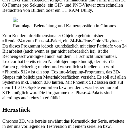
60 Frames pro Sekunde, ein GIF- und PNT-Viewer zum schnellen
Betrachten von Bildern oder ein TT-RAM-Utility.
Raumlage, Beleuchtung und Kameraposition in Chronos
Zum Rendern dreidimensionaler Objekte gehörte bisher
»Render24« zum Phase-4-Paket, ein 24-Bit-True-Color-Raytracer.
Da dieses Programm jedoch grundsätzlich mit einer Farbtiefe von 24
Bit arbeitet (auch wenn es gar nicht erforderlich ist), ist die
Rechengeschwindigkeit auch auf dem TT schlicht unzumutbar.
Lexicor hat bereits einen Nachfolger angekündigt, der bis 512
Farben gleichzeitig rendert und wesentlich schneller sein wird.
»Phoenix 512« ist ein sog. Texture-Mapping-Programm, das 3D-
Shapes mit beliebigen Materialoberflächen versieht. Es soll auf allen
Systemen inkl. Falcon 030 laufen. Mit Phoenix 512 lassen sich auf
dem TT 3D-Objekte einfärben bzw. rendern, was bisher nur auf
STEs möglich war. Die Programme des Phase-4-Pakets sind
allerdings auch einzeln erhältlich.
Herzstück
Chronos 3D, wie bereits erwähnt das Kernstück der Serie, arbeitete
in der uns vorliegenden Testversion mit einem seriellen bzw.