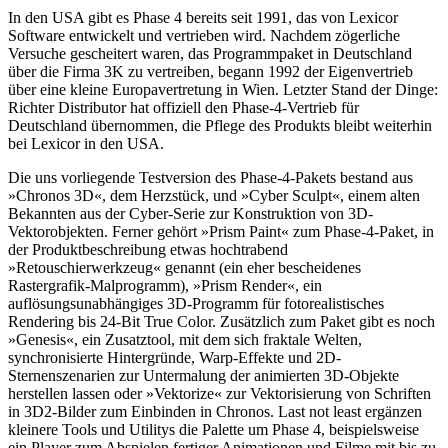
In den USA gibt es Phase 4 bereits seit 1991, das von Lexicor
Software entwickelt und vertrieben wird. Nachdem zögerliche
Versuche gescheitert waren, das Programmpaket in Deutschland
über die Firma 3K zu vertreiben, begann 1992 der Eigenvertrieb
über eine kleine Europavertretung in Wien. Letzter Stand der Dinge:
Richter Distributor hat offiziell den Phase-4-Vertrieb für
Deutschland übernommen, die Pflege des Produkts bleibt weiterhin
bei Lexicor in den USA.
Die uns vorliegende Testversion des Phase-4-Pakets bestand aus
»Chronos 3D«, dem Herzstück, und »Cyber Sculpt«, einem alten
Bekannten aus der Cyber-Serie zur Konstruktion von 3D-
Vektorobjekten. Ferner gehört »Prism Paint« zum Phase-4-Paket, in
der Produktbeschreibung etwas hochtrabend
»Retouschierwerkzeug« genannt (ein eher bescheidenes
Rastergrafik-Malprogramm), »Prism Render«, ein
auflösungsunabhängiges 3D-Programm für fotorealistisches
Rendering bis 24-Bit True Color. Zusätzlich zum Paket gibt es noch
»Genesis«, ein Zusatztool, mit dem sich fraktale Welten,
synchronisierte Hintergründe, Warp-Effekte und 2D-
Sternenszenarien zur Untermalung der animierten 3D-Objekte
herstellen lassen oder »Vektorize« zur Vektorisierung von Schriften
in 3D2-Bilder zum Einbinden in Chronos. Last not least ergänzen
kleinere Tools und Utilitys die Palette um Phase 4, beispielsweise
ein Player zum Abspielen fertiger Animationen und Filme mit bis zu