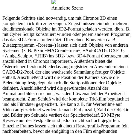
Animierte Szene
Folgende Schritte sind notwendig, um mit Chronos 3D einen
kompletten Trickfilm zu erzeugen: Zuerst müssen ein oder mehrere
dreidimensionale Objekte im 3D2-Format geladen werden, die z. B.
mit Cyber Sculpt konstruiert wurden oder jedem anderen Programm,
das das 3D2-Format unterstützt. Über einen Konverter (z. B.
Zusatzprogramm »Rosetta«) lassen sich auch Objekte von anderen
Systemen (z. B. Pixar »MACrenderman«, »AutoCAD« DXF10,
»AmigaSculpt«, *.RIB) ins 3D2- bzw. 3D4-Format übertragen und
anschließend in Chronos importieren. Außerdem bietet die
Österreicher Lexicor-Niederlassung registrierten Anwendern einen
CAD3-D2-Pool, der eine wachsende Sammlung fertiger Objekte
enthält. Anschließend wird die Position der Kamera sowie die
Beleuchtung festgelegt, danach die Startpositionen der Objekte
definiert. Anschließend wird die gewünschte Anzahl der
Animationsbilder errechnet, was den Löwenanteil der Arbeitszeit
beansprucht. Zum Schluß wird der komplette Trickfilm begutachtet
und als Filmdatei gespeichert. Sie kann z.B. für Werbefilme auf
Video aufgezeichnet werden. Je nach Farbanzahl, Zahl der Objekte
und Bilder pro Sekunde variiert der Speicherbedarf. 20 MByte
Reserve auf der Festplatte sind jedoch nicht zu hoch gegriffen.
Einzelne Frames lassen sich mit einem Rastergrafik-Programm fein
nachbearbeiten, bevor sie endgültig in den Film eingebunden