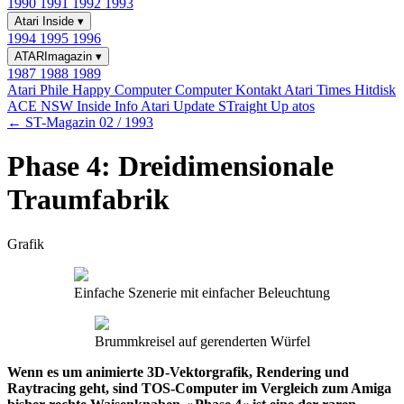
1990
1991
1992
1993
Atari Inside
▾
1994
1995
1996
ATARImagazin
▾
1987
1988
1989
Atari Phile
Happy Computer
Computer Kontakt
Atari Times
Hitdisk
ACE NSW Inside Info
Atari Update
STraight Up
atos
← ST-Magazin 02 / 1993
Phase 4: Dreidimensionale
Traumfabrik
Grafik
Einfache Szenerie mit einfacher Beleuchtung
Brummkreisel auf gerenderten Würfel
Wenn es um animierte 3D-Vektorgrafik, Rendering und
Raytracing geht, sind TOS-Computer im Vergleich zum Amiga