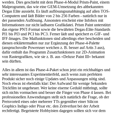
werden. Dies geschieht mit dem Phase-4-Modul Prism-Paint, einem
Malprogramm, das wie eine GEM-Umsetzung des altbekannten
Degas Elite aussieht. Es läuft auflösungsunabhängig auf allen TOS-
Computern und lädt Bilder von 2 bis 256 Farben - natürlich nur in
der passenden Auflösung. Ansonsten erscheint eine Infobox mit
Informationen zur nicht ladbaren Grafikdatei. Prism Paint unterstützt
das eigene PNT-Format sowie die bewährten Degas-Elite-Standards
PI1 bis PI3 und PCI bis PC3. Ferner lädt und speichert es GIF- und
IFF-Images. Die Malfunktionen sind allerdings eher bescheiden und
dienen erklärtermaßen nur zur Ergänzung der Phase-4-Palette
(anspruchsvolle Poweruser weichen z. B. besser auf Artis 3 aus),
dafür enthält das Programm Zusatzfunktionen zur 2D-Animation
von Rastergrafiken, wie sie z. B. aus »Deluxe Paint III« bekannt
sein dürften.
Alles in allem ist das Phase-4-Paket schon jetzt ein reichhaltiges und
sehr interessantes Experimentierfeld, auch wenn zum perfekten
Produkt sicher noch einige Updates und Anpassungen nötig sind.
Noch etwas ist ebenfalls klar: Der Aufwand für wenige Sekunden
Trickfilm ist ungeheuer. Wer keine eiserne Geduld mitbringt, sollte
sich nichts vormachen und besser die Finger von Phase 4 lassen. Bei
professionellen Anwendungen stellt sich natürlich die Frage, ob der
Preisvorteil eines oder mehrerer TTs gegenüber einer Silicon
Graphics Indigo oder Pixar etc. den Zeitverlust bei der Arbeit
rechtfertigt. Begeisterte Hobbyisten dagegen sollten sich vor dem