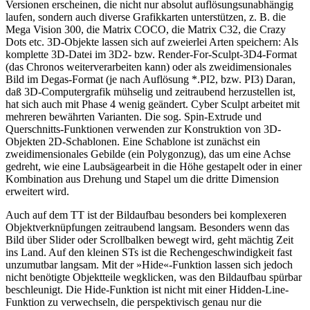
Versionen erscheinen, die nicht nur absolut auflösungsunabhängig
laufen, sondern auch diverse Grafikkarten unterstützen, z. B. die
Mega Vision 300, die Matrix COCO, die Matrix C32, die Crazy
Dots etc. 3D-Objekte lassen sich auf zweierlei Arten speichern: Als
komplette 3D-Datei im 3D2- bzw. Render-For-Sculpt-3D4-Format
(das Chronos weiterverarbeiten kann) oder als zweidimensionales
Bild im Degas-Format (je nach Auflösung *.PI2, bzw. PI3) Daran,
daß 3D-Computergrafik mühselig und zeitraubend herzustellen ist,
hat sich auch mit Phase 4 wenig geändert. Cyber Sculpt arbeitet mit
mehreren bewährten Varianten. Die sog. Spin-Extrude und
Querschnitts-Funktionen verwenden zur Konstruktion von 3D-
Objekten 2D-Schablonen. Eine Schablone ist zunächst ein
zweidimensionales Gebilde (ein Polygonzug), das um eine Achse
gedreht, wie eine Laubsägearbeit in die Höhe gestapelt oder in einer
Kombination aus Drehung und Stapel um die dritte Dimension
erweitert wird.
Auch auf dem TT ist der Bildaufbau besonders bei komplexeren
Objektverknüpfungen zeitraubend langsam. Besonders wenn das
Bild über Slider oder Scrollbalken bewegt wird, geht mächtig Zeit
ins Land. Auf den kleinen STs ist die Rechengeschwindigkeit fast
unzumutbar langsam. Mit der »Hide«-Funktion lassen sich jedoch
nicht benötigte Objektteile wegklicken, was den Bildaufbau spürbar
beschleunigt. Die Hide-Funktion ist nicht mit einer Hidden-Line-
Funktion zu verwechseln, die perspektivisch genau nur die