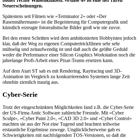
bisher rechte Waisenknaben. »Phase 4« ist eine der raren
Neuerscheinungen.
Spätestens seit Filmen wie »Terminator 2« oder »Der
Rasenmähermann« ist die Begeisterung für Computergrafik und
künstlich erzeugte fotorealistische Bilder groß wie nie zuvor.
Bei den ersten Schritten wird dem ambitionierten Hobbyisten jedoch
klar, daß der Weg zu eigenen Computertrickfilmen sehr sehr
mühselig und zeitaufwendig ist und daß auch die größte Geduld
weder die Performance einer Silicon Graphics Workstation noch die
jahrelange Profi-Arbeit eines Pixar-Teams ersetzen kann.
Auf dem Atari ST sah es mit Rendering, Raytracing und 3D-
Animation im Vergleich zu konkurrierenden Systemen lange Zeit
ohnehin ziemlich traurig aus.
Cyber-Serie
Trotz der eingeschränkten Möglichkeiten fand z.B. die Cyber-Serie
der US-Firma Antic Software zahlreiche Freunde. Mit »Cyber
Sculpt«, »Cyber Paint 2.0«, »CAD 3D 2.0« und »Cyber Control«
machten sie aus der Not eine Tugend und brachten teilweise
erstaunliche Ergebnisse zuwege. Unglücklicherweise gab es
Schwierigkeiten mit nachfolgenden TOS-Versionen, so daß die