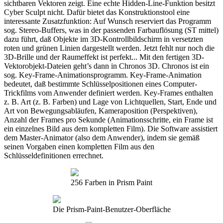
sichtbaren Vektoren zeigt. Eine echte Hidden-Line-Funktion besitzt
Cyber Sculpt nicht. Dafür bietet das Konstruktionstool eine
interessante Zusatzfunktion: Auf Wunsch reserviert das Programm
sog. Stereo-Buffers, was in der passenden Farbauflösung (ST mittel)
dazu führt, daß Objekte im 3D-Kontrollbildschirm in versetzten
roten und grünen Linien dargestellt werden. Jetzt fehlt nur noch die
3D-Brille und der Raumeffekt ist perfekt... Mit den fertigen 3D-
Vektorobjekt-Dateien geht’s dann in Chronos 3D. Chronos ist ein
sog. Key-Frame-Animationsprogramm. Key-Frame-Animation
bedeutet, daß bestimmte Schlüsselpositionen eines Computer-
Trickfilms vom Anwender definiert werden. Key-Frames enthalten
z. B. Art (z. B. Farben) und Lage von Lichtquellen, Start, Ende und
Art von Bewegungsabläufen, Kameraposition (Perspektiven),
Anzahl der Frames pro Sekunde (Animationsschritte, ein Frame ist
ein einzelnes Bild aus dem kompletten Film). Die Software assistiert
dem Master-Animator (also dem Anwender), indem sie gemäß
seinen Vorgaben einen kompletten Film aus den
Schlüsseldefinitionen errechnet.
256 Farben in Prism Paint
Die Prism-Paint-Benutzer-Oberfläche