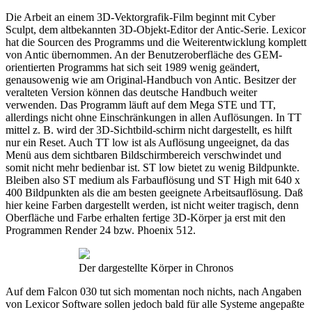
Die Arbeit an einem 3D-Vektorgrafik-Film beginnt mit Cyber
Sculpt, dem altbekannten 3D-Objekt-Editor der Antic-Serie. Lexicor
hat die Sourcen des Programms und die Weiterentwicklung komplett
von Antic übernommen. An der Benutzeroberfläche des GEM-
orientierten Programms hat sich seit 1989 wenig geändert,
genausowenig wie am Original-Handbuch von Antic. Besitzer der
veralteten Version können das deutsche Handbuch weiter
verwenden. Das Programm läuft auf dem Mega STE und TT,
allerdings nicht ohne Einschränkungen in allen Auflösungen. In TT
mittel z. B. wird der 3D-Sichtbild-schirm nicht dargestellt, es hilft
nur ein Reset. Auch TT low ist als Auflösung ungeeignet, da das
Menü aus dem sichtbaren Bildschirmbereich verschwindet und
somit nicht mehr bedienbar ist. ST low bietet zu wenig Bildpunkte.
Bleiben also ST medium als Farbauflösung und ST High mit 640 x
400 Bildpunkten als die am besten geeignete Arbeitsauflösung. Daß
hier keine Farben dargestellt werden, ist nicht weiter tragisch, denn
Oberfläche und Farbe erhalten fertige 3D-Körper ja erst mit den
Programmen Render 24 bzw. Phoenix 512.
Der dargestellte Körper in Chronos
Auf dem Falcon 030 tut sich momentan noch nichts, nach Angaben
von Lexicor Software sollen jedoch bald für alle Systeme angepaßte