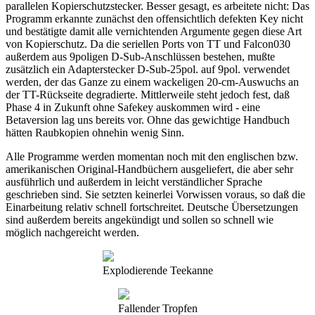
parallelen Kopierschutzstecker. Besser gesagt, es arbeitete nicht: Das
Programm erkannte zunächst den offensichtlich defekten Key nicht
und bestätigte damit alle vernichtenden Argumente gegen diese Art
von Kopierschutz. Da die seriellen Ports von TT und Falcon030
außerdem aus 9poligen D-Sub-Anschlüssen bestehen, mußte
zusätzlich ein Adapterstecker D-Sub-25pol. auf 9pol. verwendet
werden, der das Ganze zu einem wackeligen 20-cm-Auswuchs an
der TT-Rückseite degradierte. Mittlerweile steht jedoch fest, daß
Phase 4 in Zukunft ohne Safekey auskommen wird - eine
Betaversion lag uns bereits vor. Ohne das gewichtige Handbuch
hätten Raubkopien ohnehin wenig Sinn.
Alle Programme werden momentan noch mit den englischen bzw.
amerikanischen Original-Handbüchern ausgeliefert, die aber sehr
ausführlich und außerdem in leicht verständlicher Sprache
geschrieben sind. Sie setzten keinerlei Vorwissen voraus, so daß die
Einarbeitung relativ schnell fortschreitet. Deutsche Übersetzungen
sind außerdem bereits angekündigt und sollen so schnell wie
möglich nachgereicht werden.
Explodierende Teekanne
Fallender Tropfen