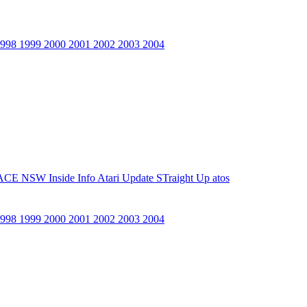
1998
1999
2000
2001
2002
2003
2004
ACE NSW Inside Info
Atari Update
STraight Up
atos
1998
1999
2000
2001
2002
2003
2004