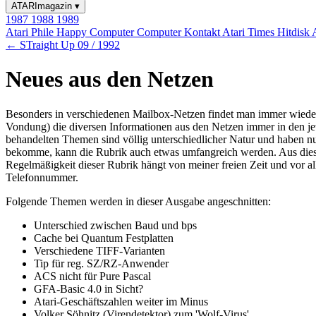
ATARImagazin
▾
1987
1988
1989
Atari Phile
Happy Computer
Computer Kontakt
Atari Times
Hitdisk
← STraight Up 09 / 1992
Neues aus den Netzen
Besonders in verschiedenen Mailbox-Netzen findet man immer wieder 
Vondung) die diversen Informationen aus den Netzen immer in den je
behandelten Themen sind völlig unterschiedlicher Natur und haben 
bekomme, kann die Rubrik auch etwas umfangreich werden. Aus diesem
Regelmäßigkeit dieser Rubrik hängt von meiner freien Zeit und vor a
Telefonnummer.
Folgende Themen werden in dieser Ausgabe angeschnitten:
Unterschied zwischen Baud und bps
Cache bei Quantum Festplatten
Verschiedene TIFF-Varianten
Tip für reg. SZ/RZ-Anwender
ACS nicht für Pure Pascal
GFA-Basic 4.0 in Sicht?
Atari-Geschäftszahlen weiter im Minus
Volker Söhnitz (Virendetektor) zum 'Wolf-Virus'