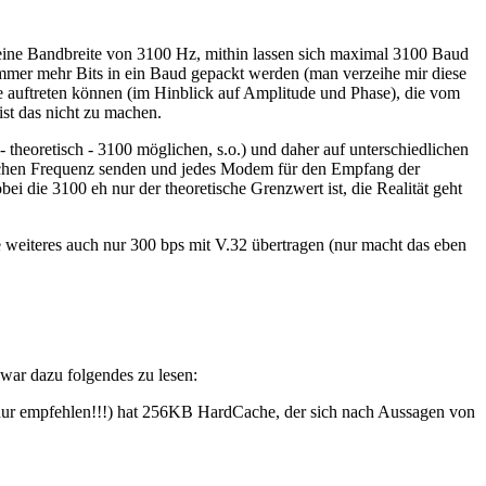
 eine Bandbreite von 3100 Hz, mithin lassen sich maximal 3100 Baud
immer mehr Bits in ein Baud gepackt werden (man verzeihe mir diese
de auftreten können (im Hinblick auf Amplitude und Phase), die vom
t das nicht zu machen.
theoretisch - 3100 möglichen, s.o.) und daher auf unterschiedlichen
ichen Frequenz senden und jedes Modem für den Empfang der
i die 3100 eh nur der theoretische Grenzwert ist, die Realität geht
e weiteres auch nur 300 bps mit V.32 übertragen (nur macht das eben
ar dazu folgendes zu lesen:
nur empfehlen!!!) hat 256KB HardCache, der sich nach Aussagen von