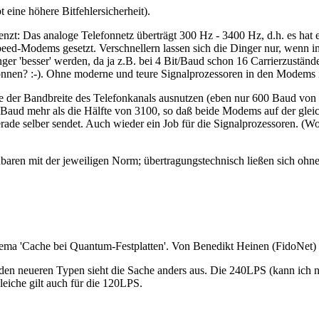
t eine höhere Bitfehlersicherheit).
nzt: Das analoge Telefonnetz überträgt 300 Hz - 3400 Hz, d.h. es hat
Speed-Modems gesetzt. Verschnellern lassen sich die Dinger nur, wenn 
ger 'besser' werden, da ja z.B. bei 4 Bit/Baud schon 16 Carrierzustän
en? :-). Ohne moderne und teure Signalprozessoren in den Modems is
 der Bandbreite des Telefonkanals ausnutzen (eben nur 600 Baud von - 
Baud mehr als die Hälfte von 3100, so daß beide Modems auf der gle
ade selber sendet. Auch wieder ein Job für die Signalprozessoren. (Wobe
hbaren mit der jeweiligen Norm; übertragungstechnisch ließen sich ohn
ma 'Cache bei Quantum-Festplatten'. Von Benedikt Heinen (FidoNet) w
n neueren Typen sieht die Sache anders aus. Die 240LPS (kann ich 
iche gilt auch für die 120LPS.