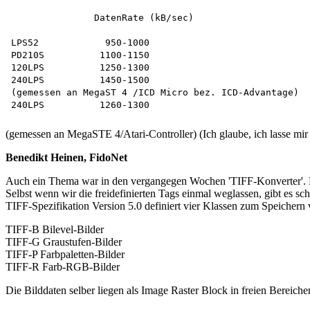
               DatenRate (kB/sec)

LPS52            950-1000

PD210S          1100-1150

120LPS          1250-1300

240LPS          1450-1500

(gemessen an MegaST 4 /ICD Micro bez. ICD-Advantage)

(gemessen an MegaSTE 4/Atari-Controller) (Ich glaube, ich lasse mir 
Benedikt Heinen, FidoNet
Auch ein Thema war in den vergangegen Wochen 'TIFF-Konverter'. 
Selbst wenn wir die freidefinierten Tags einmal weglassen, gibt es s
TIFF-Spezifikation Version 5.0 definiert vier Klassen zum Speichern 
TIFF-B Bilevel-Bilder
TIFF-G Graustufen-Bilder
TIFF-P Farbpaletten-Bilder
TIFF-R Farb-RGB-Bilder
Die Bilddaten selber liegen als Image Raster Block in freien Bereich