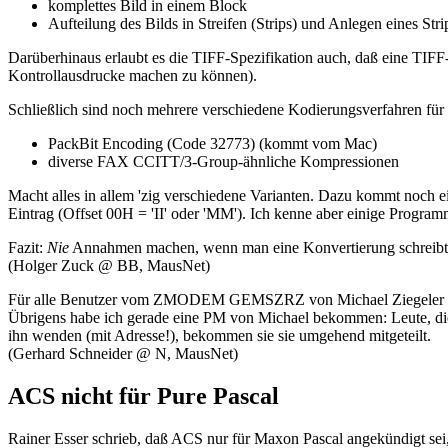
komplettes Bild in einem Block
Aufteilung des Bilds in Streifen (Strips) und Anlegen eines S
Darüberhinaus erlaubt es die TIFF-Spezifikation auch, daß eine TIF
Kontrollausdrucke machen zu können).
Schließlich sind noch mehrere verschiedene Kodierungsverfahren fü
PackBit Encoding (Code 32773) (kommt vom Mac)
diverse FAX CCITT/3-Group-ähnliche Kompressionen
Macht alles in allem 'zig verschiedene Varianten. Dazu kommt noch e
Eintrag (Offset 00H = 'II' oder 'MM'). Ich kenne aber einige Progra
Fazit:
Nie
Annahmen machen, wenn man eine Konvertierung schreibt
(Holger Zuck @ BB, MausNet)
Für alle Benutzer vom ZMODEM GEMSZRZ von Michael Ziegeler ga
Übrigens habe ich gerade eine PM von Michael bekommen: Leute, die
ihn wenden (mit Adresse!), bekommen sie sie umgehend mitgeteilt.
(Gerhard Schneider @ N, MausNet)
ACS nicht für Pure Pascal
Rainer Esser schrieb, daß ACS nur für Maxon Pascal angekündigt sei,