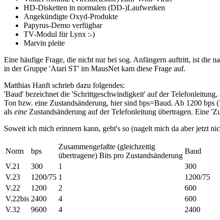
HD-Disketten in normalen (DD-)Laufwerken
Angekündigte Oxyd-Produkte
Papyrus-Demo verfügbar
TV-Modul für Lynx :-)
Marvin pleite
Eine häufige Frage, die nicht nur bei sog. Anfängern auftritt, ist d
in der Gruppe 'Atari ST' im MausNet kam diese Frage auf.
Matthias Hanft schrieb dazu folgendes:
'Baud' bezeichnet die 'Schrittgeschwindigkeit' auf der Telefonleitun
Ton bzw. eine Zustandsänderung, hier sind bps=Baud. Ab 1200 bps (V
als
eine
Zustandsänderung auf der Telefonleitung übertragen. Eine 'Zu
Soweit ich mich erinnern kann, geht's so (nagelt mich da aber jetzt ni
Zusammengefaßte (gleichzeitig
Norm
bps
Baud
übertragene) Bits pro Zustandsänderung
V.21
300
1
300
V.23
1200/75
1
1200/75
V.22
1200
2
600
V.22bis
2400
4
600
V.32
9600
4
2400