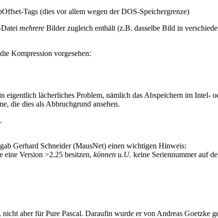
tripOffset-Tags (dies vor allem wegen der DOS-Speichergrenze)
F-Datei
mehrere
Bilder zugleich enthält (z.B. dasselbe Bild in verschie
r die Kompression vorgesehen:
in eigentlich lächerliches Problem, nämlich das Abspeichern im Intel-
mme, die dies als Abbruchgrund ansehen.
.
b Gerhard Schneider (MausNet) einen wichtigen Hinweis:
 eine Version >2.25 besitzen,
können u.U.
keine Seriennummer auf der
 nicht aber für Pure Pascal. Daraufin wurde er von Andreas Goetzke g