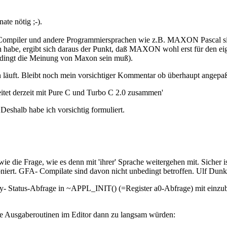
te nötig ;-).
 Compiler und andere Programmiersprachen wie z.B. MAXON Pascal sin
 habe, ergibt sich daraus der Punkt, daß MAXON wohl erst für den e
bedingt die Meinung von Maxon sein muß).
 läuft. Bleibt noch mein vorsichtiger Kommentar ob überhaupt angepaß
eitet derzeit mit Pure C und Turbo C 2.0 zusammen'
Deshalb habe ich vorsichtig formuliert.
e die Frage, wie es denn mit 'ihrer' Sprache weitergehen mit. Sicher is
oniert. GFA- Compilate sind davon nicht unbedingt betroffen. Ulf Dun
ry- Status-Abfrage in ~APPL_INIT() (=Register a0-Abfrage) mit einzub
e Ausgaberoutinen im Editor dann zu langsam würden: