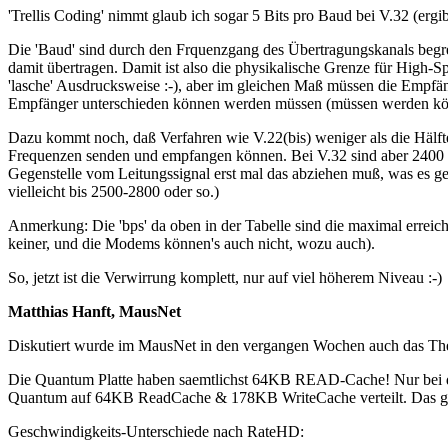
'Trellis Coding' nimmt glaub ich sogar 5 Bits pro Baud bei V.32 (ergib
Die 'Baud' sind durch den Frquenzgang des Übertragungskanals begre
damit übertragen. Damit ist also die physikalische Grenze für High-
'lasche' Ausdrucksweise :-), aber im gleichen Maß müssen die Empfän
Empfänger unterschieden können werden müssen (müssen werden könn
Dazu kommt noch, daß Verfahren wie V.22(bis) weniger als die Hälfte
Frequenzen senden und empfangen können. Bei V.32 sind aber 2400 
Gegenstelle vom Leitungssignal erst mal das abziehen muß, was es ger
vielleicht bis 2500-2800 oder so.)
Anmerkung: Die 'bps' da oben in der Tabelle sind die maximal erreic
keiner, und die Modems können's auch nicht, wozu auch).
So, jetzt ist die Verwirrung komplett, nur auf viel höherem Niveau :-)
Matthias Hanft, MausNet
Diskutiert wurde im MausNet in den vergangen Wochen auch das The
Die Quantum Platte haben saemtlichst 64KB READ-Cache! Nur bei de
Quantum auf 64KB ReadCache & 178KB WriteCache verteilt. Das gle
Geschwindigkeits-Unterschiede nach RateHD: