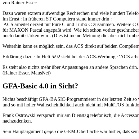
von Rainer Esser:
Dazu waren extrem aufwendige Recherchen und viele hundert Telefona
Im Ernst : In früheren ST Computern stand immer drin :
'ACS arbeitet derzeit mit Pure C und Turbo C zusammen. Weitere C
für MAXON Pascal angepaßt wird. Wie ich schon vorher geschrieben
noch damit stärken wird. (Dies ist meine Meinung die aber nicht un
Weiterhin kann es möglich sein, das ACS direkt auf beiden Compilern
Erklärung dazu : In Heft 5/92 steht bei der ACS-Werbung : 'ACS arb
Es steht also nichts mehr über Anpassungen an andere Sprachen drin. 
(Rainer Esser, MausNet)
GFA-Basic 4.0 in Sicht?
Nichts beschäftigt GFA-BASIC-Programmierer in der letzten Zeit so wi
und so mit hoher Wahrscheinlichkeit auch nicht mit MultiTOS funkti
Frank Ostrowski versprach mir am Dienstag telefonisch, die Accesso
nachzudenken.
Sein Hauptargument
gegen
die GEM-Oberfläche war bisher, daß sein