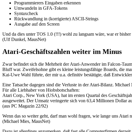
Programmierers Eingaben erkennen
Umwandeln in GFA-Tokens
Syntaxcheck
Rückwandlung in (korrigierte) ASCII-Strings
Ausgabe auf den Screen
Und da dies unter TOS 1.0 (!!!) wohl zu langsam wäre, war er bisher
(Ulf Dunkel, MausNet)
Atari-Geschäftszahlen weiter im Minus
Zwar befindet sich die Mehrheit der Atari-Anwender im Falcon-Taume
Bluff war. Zweifelsohne gibt es kleine leistungsfähige Boards, die m
Kai-Uwe Wahl führte, der mir u.a. definitiv bestätigte, daß Entwickl
Eine Tatsache dagegen sind die Verluste in der Atari-Bilanz. Michael
Für alle Liebhaber von Hiobsbotschaften:
Atari Corp., New York (USA), hat im ersten Quartal des Geschäftsja
ausgeweitet. Der Umsatz veringerte sich von 63,4 Millionen Dollar au
(aus PC Magazin 22/92)
Wenn das so weiter geht, darf man wohl fragen, wie lange uns Atari no
(Michael Mies, MausNet)
Dazu ist allerdings anzumerken, daß fast alle Computerfirmen derzeit 