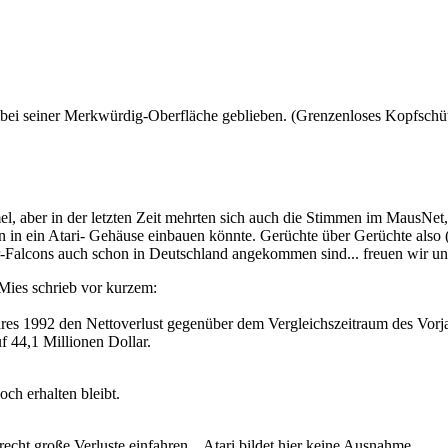
 bei seiner Merkwürdig-Oberfläche geblieben. (Grenzenloses Kopfschütt
l, aber in der letzten Zeit mehrten sich auch die Stimmen im MausNet
an in ein Atari- Gehäuse einbauen könnte. Gerüchte über Gerüchte also
er-Falcons auch schon in Deutschland angekommen sind... freuen wir uns
 Mies schrieb vor kurzem:
hres 1992 den Nettoverlust gegenüber dem Vergleichszeitraum des Vorja
f 44,1 Millionen Dollar.
ch erhalten bleibt.
recht große Verluste einfahren... Atari bildet hier keine Ausnahme.