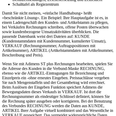
Schalttafel als Regiezentrum
Damit Sie nicht meinen, »einfache Handhabung« heißt
»beschränkte Lösung«. Ein Beispiel: Ihre Hauptaufgabe ist es, in
einem Ladengeschäft den Kunden- und Artikelstamm zu pflegen,
bei Verkäufen Rechnungen schreiben, offene Posten überwachen
sowie kundenbezogene Umsatzaktivitäten überblicken. Die
passende Datenbank weist drei Dateien auf: KUNDE
(Kundenstammdaten mit Kundennummer, kumulierter Umsatz),
VERKAUF (Rechnungsnummer, Auftragspositionen mit
Artikelnummer), ARTIKEL (Artikelstammdaten mit Artikelnummer,
Beschreibung und Preis).
Wenn Sie mit Adimens ST plus Rechnungen bearbeiten, spielen Sie
die Adresse des Kunden in die Verbund-Maske RECHNUNG,
ebenso wie die ARTIKEL-Eintragungen für Bezeichnung und
Einzelpreis ein -ohne erneutes Eingeben. Preisnachlässe vergeben
Sie nach Mengenstaffeln und der Gesamtbetrag wird errechnet.
Beim Auslösen der Eingeben Funktion speichert Adimens die
Bewegungsdaten dieses Verkaufs in VERKAUF. Ist dort die
Rechnungsnummer als eindeutiger Schlüssel definiert, können Sie
die Rechnung später ausgeben oder korrigieren. Bei der Benutzung
des Verbundes RECHNUNG werden die Daten aus KUNDE,
ARTIKEL Ihrer Aufgabe virtuell kombiniert und das Wesentliche in
VERKAUF gespeichert. Das vermeidet widersprüchliche Daten