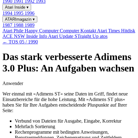
1990
1991
1992
1993
Atari Inside
▾
1994
1995
1996
ATARImagazin
▾
1987
1988
1989
Atari Phile
Happy Computer
Computer Kontakt
Atari Times
Hitdisk
ACE NSW Inside Info
Atari Update
STraight Up
atos
← TOS 05 / 1990
Das stark verbesserte Adimens
3.0 Plus: An Aufgaben wachsen
Anwender
Wer einmal mit »Adimens ST« seine Daten im Griff, findet neue
Einsatzbereiche für die hohe Leistung. Mit »Adimens ST plus«
haben Sie für Ihre Aufgaben entscheidende Pluspunkte auf Ihrer
Seite:
Verbund von Dateien für Ausgabe, Eingabe, Korrektur
Mehrfach Sortierung
Rechenprogramme mit bedingten Anweisungen,
Benutzermeldungen, Zeichenersetzung und Zeitfeldern