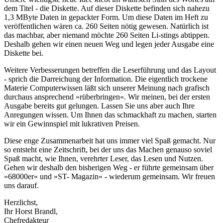
dem Titel - die Diskette. Auf dieser Diskette befinden sich nahezu
1,3 MByte Daten in gepackter Form. Um diese Daten im Heft zu
veröffentlichen wären ca. 260 Seiten nötig gewesen. Natürlich ist
das machbar, aber niemand möchte 260 Seiten Li-stings abtippen.
Deshalb gehen wir einen neuen Weg und legen jeder Ausgabe eine
Diskette bei.
Weitere Verbesserungen betreffen die Leserführung und das Layout
- sprich die Darreichung der Information. Die eigentlich trockene
Materie Computerwissen läßt sich unserer Meinung nach grafisch
durchaus ansprechend »rüberbringen«. Wir meinen, bei der ersten
Ausgabe bereits gut gelungen. Lassen Sie uns aber auch Ihre
Anregungen wissen. Um Ihnen das schmackhaft zu machen, starten
wir ein Gewinnspiel mit lukrativen Preisen.
Diese enge Zusammenarbeit hat uns immer viel Spaß gemacht. Nur
so entsteht eine Zeitschrift, bei der uns das Machen genauso soviel
Spaß macht, wie Ihnen, verehrter Leser, das Lesen und Nutzen.
Gehen wir deshalb den bisherigen Weg - er führte gemeinsam über
»68000er« und »ST- Magazin« - wiederum gemeinsam. Wir freuen
uns darauf.
Herzlichst,
Ihr Horst Brandl,
Chefredakteur