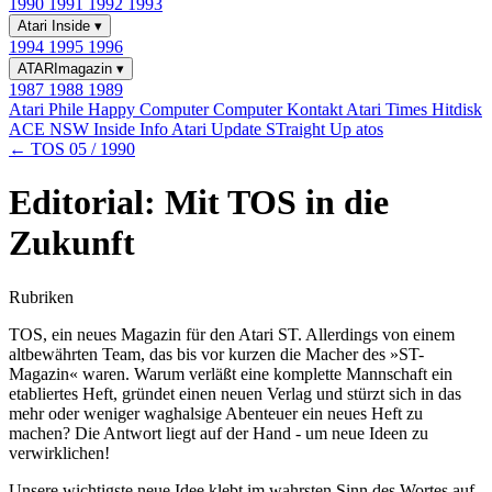
1990
1991
1992
1993
Atari Inside
▾
1994
1995
1996
ATARImagazin
▾
1987
1988
1989
Atari Phile
Happy Computer
Computer Kontakt
Atari Times
Hitdisk
ACE NSW Inside Info
Atari Update
STraight Up
atos
← TOS 05 / 1990
Editorial: Mit TOS in die
Zukunft
Rubriken
TOS, ein neues Magazin für den Atari ST. Allerdings von einem
altbewährten Team, das bis vor kurzen die Macher des »ST-
Magazin« waren. Warum verläßt eine komplette Mannschaft ein
etabliertes Heft, gründet einen neuen Verlag und stürzt sich in das
mehr oder weniger waghalsige Abenteuer ein neues Heft zu
machen? Die Antwort liegt auf der Hand - um neue Ideen zu
verwirklichen!
Unsere wichtigste neue Idee klebt im wahrsten Sinn des Wortes auf