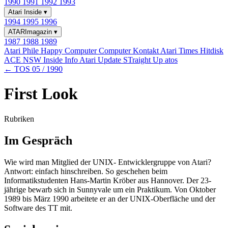
1990
1991
1992
1993
Atari Inside
▾
1994
1995
1996
ATARImagazin
▾
1987
1988
1989
Atari Phile
Happy Computer
Computer Kontakt
Atari Times
Hitdisk
ACE NSW Inside Info
Atari Update
STraight Up
atos
← TOS 05 / 1990
First Look
Rubriken
Im Gespräch
Wie wird man Mitglied der UNIX- Entwicklergruppe von Atari?
Antwort: einfach hinschreiben. So geschehen beim
Informatikstudenten Hans-Martin Kröber aus Hannover. Der 23-
jährige bewarb sich in Sunnyvale um ein Praktikum. Von Oktober
1989 bis März 1990 arbeitete er an der UNIX-Oberfläche und der
Software des TT mit.