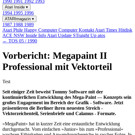
1990
1991
1992
1993
Atari Inside
▾
1994
1995
1996
ATARImagazin
▾
1987
1988
1989
Atari Phile
Happy Computer
Computer Kontakt
Atari Times
Hitdisk
ACE NSW Inside Info
Atari Update
STraight Up
atos
← TOS 05 / 1990
Vorbericht: Megapaint II
Professional mit Vektorteil
Test
Seit einiger Zeit beweist Tommy Software mit der
kontinuierlichen Entwicklung des Mega-Paint — Konzepts sein
großes Engagement im Bereich der Grafik - Software. Jetzt
präsentieren die Berliner ihren neuesten Streich -
Vektorzeichenteil, Serienbriefe und Calamus - Formate.
»MegaPaint« hat in kurzer Zeit eine erstaunliche Entwicklung
durchgemacht. Vom einfachen »Junior« bis zum »Professional«
wuchsen Fähigkeiten und Anwendungsbereiche in rascher Folge. In