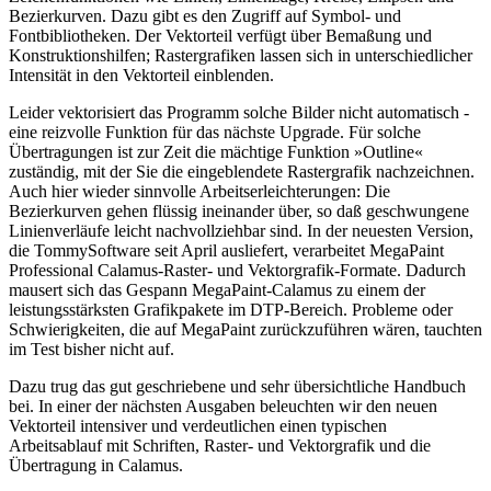
Bezierkurven. Dazu gibt es den Zugriff auf Symbol- und
Fontbibliotheken. Der Vektorteil verfügt über Bemaßung und
Konstruktionshilfen; Rastergrafiken lassen sich in unterschiedlicher
Intensität in den Vektorteil einblenden.
Leider vektorisiert das Programm solche Bilder nicht automatisch -
eine reizvolle Funktion für das nächste Upgrade. Für solche
Übertragungen ist zur Zeit die mächtige Funktion »Outline«
zuständig, mit der Sie die eingeblendete Rastergrafik nachzeichnen.
Auch hier wieder sinnvolle Arbeitserleichterungen: Die
Bezierkurven gehen flüssig ineinander über, so daß geschwungene
Linienverläufe leicht nachvollziehbar sind. In der neuesten Version,
die TommySoftware seit April ausliefert, verarbeitet MegaPaint
Professional Calamus-Raster- und Vektorgrafik-Formate. Dadurch
mausert sich das Gespann MegaPaint-Calamus zu einem der
leistungsstärksten Grafikpakete im DTP-Bereich. Probleme oder
Schwierigkeiten, die auf MegaPaint zurückzuführen wären, tauchten
im Test bisher nicht auf.
Dazu trug das gut geschriebene und sehr übersichtliche Handbuch
bei. In einer der nächsten Ausgaben beleuchten wir den neuen
Vektorteil intensiver und verdeutlichen einen typischen
Arbeitsablauf mit Schriften, Raster- und Vektorgrafik und die
Übertragung in Calamus.