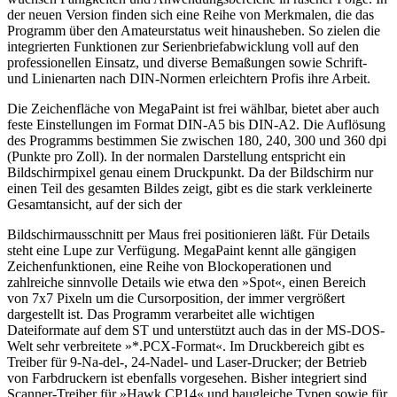
der neuen Version finden sich eine Reihe von Merkmalen, die das
Programm über den Amateurstatus weit hinausheben. So zielen die
integrierten Funktionen zur Serienbriefabwicklung voll auf den
professionellen Einsatz, und diverse Bemaßungen sowie Schrift-
und Linienarten nach DIN-Normen erleichtern Profis ihre Arbeit.
Die Zeichenfläche von MegaPaint ist frei wählbar, bietet aber auch
feste Einstellungen im Format DIN-A5 bis DIN-A2. Die Auflösung
des Programms bestimmen Sie zwischen 180, 240, 300 und 360 dpi
(Punkte pro Zoll). In der normalen Darstellung entspricht ein
Bildschirmpixel genau einem Druckpunkt. Da der Bildschirm nur
einen Teil des gesamten Bildes zeigt, gibt es die stark verkleinerte
Gesamtansicht, auf der sich der
Bildschirmausschnitt per Maus frei positionieren läßt. Für Details
steht eine Lupe zur Verfügung. MegaPaint kennt alle gängigen
Zeichenfunktionen, eine Reihe von Blockoperationen und
zahlreiche sinnvolle Details wie etwa den »Spot«, einen Bereich
von 7x7 Pixeln um die Cursorposition, der immer vergrößert
dargestellt ist. Das Programm verarbeitet alle wichtigen
Dateiformate auf dem ST und unterstützt auch das in der MS-DOS-
Welt sehr verbreitete »*.PCX-Format«. Im Druckbereich gibt es
Treiber für 9-Na-del-, 24-Nadel- und Laser-Drucker; der Betrieb
von Farbdruckern ist ebenfalls vorgesehen. Bisher integriert sind
Scanner-Treiber für »Hawk CP14« und baugleiche Typen sowie für