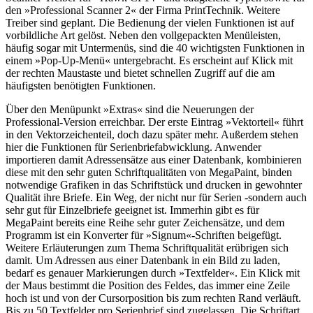
den »Professional Scanner 2« der Firma PrintTechnik. Weitere
Treiber sind geplant. Die Bedienung der vielen Funktionen ist auf
vorbildliche Art gelöst. Neben den vollgepackten Menüleisten,
häufig sogar mit Untermenüs, sind die 40 wichtigsten Funktionen in
einem »Pop-Up-Menü« untergebracht. Es erscheint auf Klick mit
der rechten Maustaste und bietet schnellen Zugriff auf die am
häufigsten benötigten Funktionen.
Über den Menüpunkt »Extras« sind die Neuerungen der
Professional-Version erreichbar. Der erste Eintrag »Vektorteil« führt
in den Vektorzeichenteil, doch dazu später mehr. Außerdem stehen
hier die Funktionen für Serienbriefabwicklung. Anwender
importieren damit Adressensätze aus einer Datenbank, kombinieren
diese mit den sehr guten Schriftqualitäten von MegaPaint, binden
notwendige Grafiken in das Schriftstück und drucken in gewohnter
Qualität ihre Briefe. Ein Weg, der nicht nur für Serien -sondern auch
sehr gut für Einzelbriefe geeignet ist. Immerhin gibt es für
MegaPaint bereits eine Reihe sehr guter Zeichensätze, und dem
Programm ist ein Konverter für »Signum«-Schriften beigefügt.
Weitere Erläuterungen zum Thema Schriftqualität erübrigen sich
damit. Um Adressen aus einer Datenbank in ein Bild zu laden,
bedarf es genauer Markierungen durch »Textfelder«. Ein Klick mit
der Maus bestimmt die Position des Feldes, das immer eine Zeile
hoch ist und von der Cursorposition bis zum rechten Rand verläuft.
Bis zu 50 Textfelder pro Serienbrief sind zugelassen. Die Schriftart