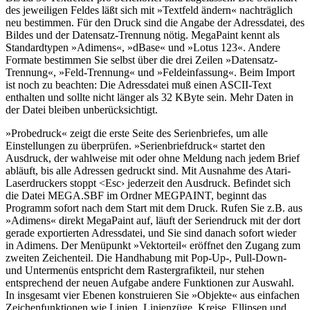
des jeweiligen Feldes läßt sich mit »Textfeld ändern« nachträglich
neu bestimmen. Für den Druck sind die Angabe der Adressdatei, des
Bildes und der Datensatz-Trennung nötig. MegaPaint kennt als
Standardtypen »Adimens«, »dBase« und »Lotus 123«. Andere
Formate bestimmen Sie selbst über die drei Zeilen »Datensatz-
Trennung«, »Feld-Trennung« und »Feldeinfassung«. Beim Import
ist noch zu beachten: Die Adressdatei muß einen ASCII-Text
enthalten und sollte nicht länger als 32 KByte sein. Mehr Daten in
der Datei bleiben unberücksichtigt.
»Probedruck« zeigt die erste Seite des Serienbriefes, um alle
Einstellungen zu überprüfen. »Serienbriefdruck« startet den
Ausdruck, der wahlweise mit oder ohne Meldung nach jedem Brief
abläuft, bis alle Adressen gedruckt sind. Mit Ausnahme des Atari-
Laserdruckers stoppt <Esc› jederzeit den Ausdruck. Befindet sich
die Datei MEGA.SBF im Ordner MEGPAINT, beginnt das
Programm sofort nach dem Start mit dem Druck. Rufen Sie z.B. aus
»Adimens« direkt MegaPaint auf, läuft der Seriendruck mit der dort
gerade exportierten Adressdatei, und Sie sind danach sofort wieder
in Adimens. Der Menüpunkt »Vektorteil« eröffnet den Zugang zum
zweiten Zeichenteil. Die Handhabung mit Pop-Up-, Pull-Down-
und Untermenüs entspricht dem Rastergrafikteil, nur stehen
entsprechend der neuen Aufgabe andere Funktionen zur Auswahl.
In insgesamt vier Ebenen konstruieren Sie »Objekte« aus einfachen
Zeichenfunktionen wie Linien, Linienzüge, Kreise, Ellipsen und