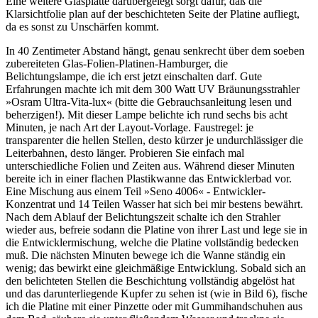
Eine weitere Glasplatte darübergelegt sorgt dafür, daß die
Klarsichtfolie plan auf der beschichteten Seite der Platine aufliegt,
da es sonst zu Unschärfen kommt.
In 40 Zentimeter Abstand hängt, genau senkrecht über dem soeben
zubereiteten Glas-Folien-Platinen-Hamburger, die
Belichtungslampe, die ich erst jetzt einschalten darf. Gute
Erfahrungen machte ich mit dem 300 Watt UV Bräunungsstrahler
»Osram Ultra-Vita-lux« (bitte die Gebrauchsanleitung lesen und
beherzigen!). Mit dieser Lampe belichte ich rund sechs bis acht
Minuten, je nach Art der Layout-Vorlage. Faustregel: je
transparenter die hellen Stellen, desto kürzer je undurchlässiger die
Leiterbahnen, desto länger. Probieren Sie einfach mal
unterschiedliche Folien und Zeiten aus. Während dieser Minuten
bereite ich in einer flachen Plastikwanne das Entwicklerbad vor.
Eine Mischung aus einem Teil »Seno 4006« - Entwickler-
Konzentrat und 14 Teilen Wasser hat sich bei mir bestens bewährt.
Nach dem Ablauf der Belichtungszeit schalte ich den Strahler
wieder aus, befreie sodann die Platine von ihrer Last und lege sie in
die Entwicklermischung, welche die Platine vollständig bedecken
muß. Die nächsten Minuten bewege ich die Wanne ständig ein
wenig; das bewirkt eine gleichmäßige Entwicklung. Sobald sich an
den belichteten Stellen die Beschichtung vollständig abgelöst hat
und das darunterliegende Kupfer zu sehen ist (wie in Bild 6), fische
ich die Platine mit einer Pinzette oder mit Gummihandschuhen aus