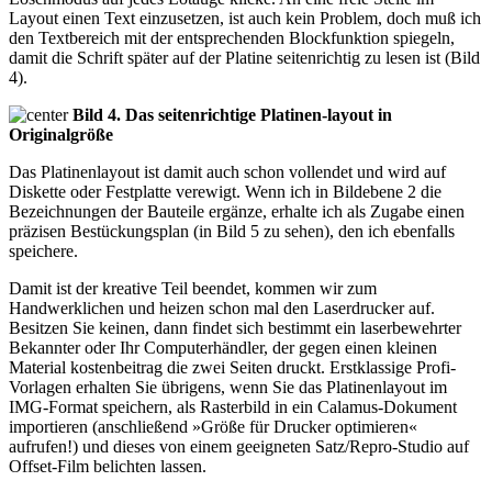
Layout einen Text einzusetzen, ist auch kein Problem, doch muß ich
den Textbereich mit der entsprechenden Blockfunktion spiegeln,
damit die Schrift später auf der Platine seitenrichtig zu lesen ist (Bild
4).
Bild 4. Das seitenrichtige Platinen-layout in
Originalgröße
Das Platinenlayout ist damit auch schon vollendet und wird auf
Diskette oder Festplatte verewigt. Wenn ich in Bildebene 2 die
Bezeichnungen der Bauteile ergänze, erhalte ich als Zugabe einen
präzisen Bestückungsplan (in Bild 5 zu sehen), den ich ebenfalls
speichere.
Damit ist der kreative Teil beendet, kommen wir zum
Handwerklichen und heizen schon mal den Laserdrucker auf.
Besitzen Sie keinen, dann findet sich bestimmt ein laserbewehrter
Bekannter oder Ihr Computerhändler, der gegen einen kleinen
Material kostenbeitrag die zwei Seiten druckt. Erstklassige Profi-
Vorlagen erhalten Sie übrigens, wenn Sie das Platinenlayout im
IMG-Format speichern, als Rasterbild in ein Calamus-Dokument
importieren (anschließend »Größe für Drucker optimieren«
aufrufen!) und dieses von einem geeigneten Satz/Repro-Studio auf
Offset-Film belichten lassen.