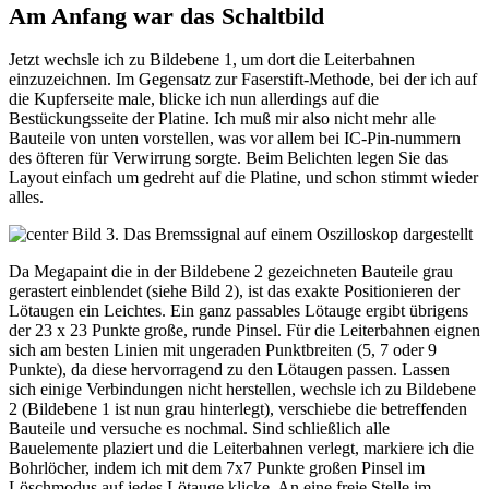
Am Anfang war das Schaltbild
Jetzt wechsle ich zu Bildebene 1, um dort die Leiterbahnen
einzuzeichnen. Im Gegensatz zur Faserstift-Methode, bei der ich auf
die Kupferseite male, blicke ich nun allerdings auf die
Bestückungsseite der Platine. Ich muß mir also nicht mehr alle
Bauteile von unten vorstellen, was vor allem bei IC-Pin-nummern
des öfteren für Verwirrung sorgte. Beim Belichten legen Sie das
Layout einfach um gedreht auf die Platine, und schon stimmt wieder
alles.
Bild 3. Das Bremssignal auf einem Oszilloskop dargestellt
Da Megapaint die in der Bildebene 2 gezeichneten Bauteile grau
gerastert einblendet (siehe Bild 2), ist das exakte Positionieren der
Lötaugen ein Leichtes. Ein ganz passables Lötauge ergibt übrigens
der 23 x 23 Punkte große, runde Pinsel. Für die Leiterbahnen eignen
sich am besten Linien mit ungeraden Punktbreiten (5, 7 oder 9
Punkte), da diese hervorragend zu den Lötaugen passen. Lassen
sich einige Verbindungen nicht herstellen, wechsle ich zu Bildebene
2 (Bildebene 1 ist nun grau hinterlegt), verschiebe die betreffenden
Bauteile und versuche es nochmal. Sind schließlich alle
Bauelemente plaziert und die Leiterbahnen verlegt, markiere ich die
Bohrlöcher, indem ich mit dem 7x7 Punkte großen Pinsel im
Löschmodus auf jedes Lötauge klicke. An eine freie Stelle im