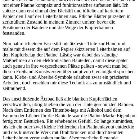
mit einer Platine kompakt und funktionssicher aufbauen läßt. Ich
spitzte dann erst einmal den Bleistift und tüftelte auf kariertem
Papier den Lauf der Leiterbahnen aus. Etliche Blätter purzelten in
zerknülltem Zustand in meinem Zimmer umher, bevor die
Positionen der Bauteile und die Wege der Kupferbahnen
feststanden.
Nun nahm ich einen Faserstift mit ätzfester Tinte zur Hand und
malte mit diesem die auf dem Papier skizzierten Leiterbahnen auf
den Kupferbelag der Platine. Lästig war dabei das ständige
Maßnehmen an den elektronischen Bauteilen, damit diese später
auch genau in ihre vorgesehenen Plätze paßten - soweit man bei
diesen Freihand-Kunstwerken überhaupt von Genauigkeit sprechen
kann. Klebe- und Abreibe-Symbole erlauben zwar ein präziseres
Arbeiten, doch erschien mir diese Technik als zu umständlich und
zeitraubend.
Das anschließende Ätzbad ließ alle blanken Kupferflächen
verschwinden, übrig blieben die von der Tinte geschützten Bahnen.
Nach dem Entfernen des Tintenbe-lags mit Alkohol und dem
Bohren der Löcher für die Bauteile war die Platine Marke Eigenbau
fertig zum Bestücken. Ein erhebendes Gefühl. So lange zumindest,
bis ich ein oder zwei kleine Fehlerchen im Platinenlayout entdeckte
und das kunstvolle Werk mit Drahtbrücken und durchtrennten
Leiterbahnen verunstalten mußte. Abenteuerliche fliegende