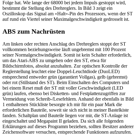
Folge hat. Wie lange der 68000 bei jedem Impuls gestoppt wird,
bestimmt die Stellung des Drehreglers. In Bild 3 zeigt ein
Oszilloskop das Signal am »Halt«-Pin des Prozessors, wenn der ST
auf rund ein Viertel seiner Maximalgeschwindigkeit gedrosselt ist.
ABS zum Nachrüsten
Am linken oder rechten Anschlag des Drehreglers stoppt der ST
vollkommen beziehungsweise läuft ungebremst mit 100 Prozent
seiner Normalgeschwindigkeit. Somit ist kein Schalter erforderlich,
um das Atari-ABS zu umgehen oder den ST, etwa für
Bildschirmfotos, absolut anzuhalten. Zur optischen Kontrolle der
Reglerstellung leuchtet eine Doppel-Leuchtdiode (DuoLED)
entsprechend entweder grün (garantiert Vollgas), gelb (gebremst)
oder rot (Stillstand des ST). Beim Einschalten des Computers und
bei einem Reset muß der ST mit voller Geschwindigkeit (LED
grün) laufen, ebenso bei Disketten- und Festplattenzugriffen zur
Vermeidung von Schreib-/Lesefehlern. Anhand der ebenfalls in Bild
1 enthaltenen Stückliste besorgte ich mir für ein paar Mark die
erforderlichen Bauteile, soweit sie sich nicht in meiner Bastelkiste
fanden. Schaltplan und Bauteile liegen vor mir, die ST-Anlage ist
eingeschaltet und Megapaint II geladen. Da sich alle folgenden
Erklärungen auf dieses Programm beziehen, sollten Besitzer anderer
Zeichensoftware versuchen, entsprechende Funktionen aufzurufen.