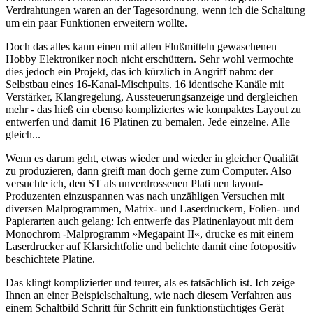
Verdrahtungen waren an der Tagesordnung, wenn ich die Schaltung
um ein paar Funktionen erweitern wollte.
Doch das alles kann einen mit allen Flußmitteln gewaschenen
Hobby Elektroniker noch nicht erschüttern. Sehr wohl vermochte
dies jedoch ein Projekt, das ich kürzlich in Angriff nahm: der
Selbstbau eines 16-Kanal-Mischpults. 16 identische Kanäle mit
Verstärker, Klangregelung, Aussteuerungsanzeige und dergleichen
mehr - das hieß ein ebenso kompliziertes wie kompaktes Layout zu
entwerfen und damit 16 Platinen zu bemalen. Jede einzelne. Alle
gleich...
Wenn es darum geht, etwas wieder und wieder in gleicher Qualität
zu produzieren, dann greift man doch gerne zum Computer. Also
versuchte ich, den ST als unverdrossenen Plati nen layout-
Produzenten einzuspannen was nach unzähligen Versuchen mit
diversen Malprogrammen, Matrix- und Laserdruckern, Folien- und
Papierarten auch gelang: Ich entwerfe das Platinenlayout mit dem
Monochrom -Malprogramm »Megapaint II«, drucke es mit einem
Laserdrucker auf Klarsichtfolie und belichte damit eine fotopositiv
beschichtete Platine.
Das klingt komplizierter und teurer, als es tatsächlich ist. Ich zeige
Ihnen an einer Beispielschaltung, wie nach diesem Verfahren aus
einem Schaltbild Schritt für Schritt ein funktionstüchtiges Gerät