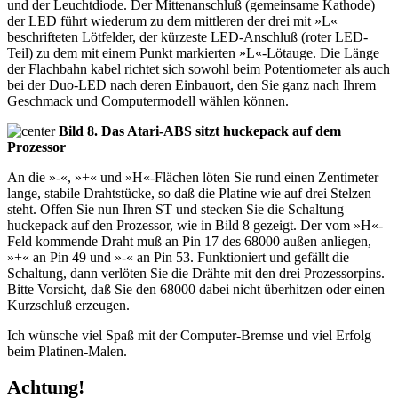
und der Leuchtdiode. Der Mittenanschluß (gemeinsame Kathode)
der LED führt wiederum zu dem mittleren der drei mit »L«
beschrifteten Lötfelder, der kürzeste LED-Anschluß (roter LED-
Teil) zu dem mit einem Punkt markierten »L«-Lötauge. Die Länge
der Flachbahn kabel richtet sich sowohl beim Potentiometer als auch
bei der Duo-LED nach deren Einbauort, den Sie ganz nach Ihrem
Geschmack und Computermodell wählen können.
Bild 8. Das Atari-ABS sitzt huckepack auf dem
Prozessor
An die »-«, »+« und »H«-Flächen löten Sie rund einen Zentimeter
lange, stabile Drahtstücke, so daß die Platine wie auf drei Stelzen
steht. Offen Sie nun Ihren ST und stecken Sie die Schaltung
huckepack auf den Prozessor, wie in Bild 8 gezeigt. Der vom »H«-
Feld kommende Draht muß an Pin 17 des 68000 außen anliegen,
»+« an Pin 49 und »-« an Pin 53. Funktioniert und gefällt die
Schaltung, dann verlöten Sie die Drähte mit den drei Prozessorpins.
Bitte Vorsicht, daß Sie den 68000 dabei nicht überhitzen oder einen
Kurzschluß erzeugen.
Ich wünsche viel Spaß mit der Computer-Bremse und viel Erfolg
beim Platinen-Malen.
Achtung!