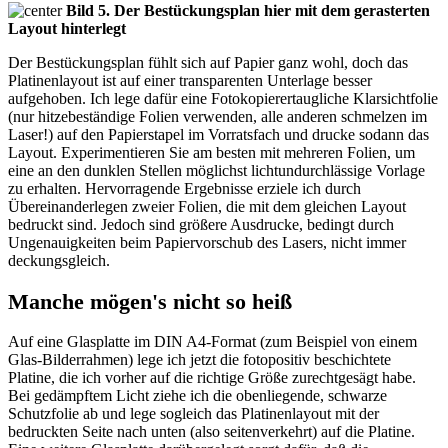
Bild 5. Der Bestückungsplan hier mit dem gerasterten
Layout hinterlegt
Der Bestückungsplan fühlt sich auf Papier ganz wohl, doch das
Platinenlayout ist auf einer transparenten Unterlage besser
aufgehoben. Ich lege dafür eine Fotokopierertaugliche Klarsichtfolie
(nur hitzebeständige Folien verwenden, alle anderen schmelzen im
Laser!) auf den Papierstapel im Vorratsfach und drucke sodann das
Layout. Experimentieren Sie am besten mit mehreren Folien, um
eine an den dunklen Stellen möglichst lichtundurchlässige Vorlage
zu erhalten. Hervorragende Ergebnisse erziele ich durch
Übereinanderlegen zweier Folien, die mit dem gleichen Layout
bedruckt sind. Jedoch sind größere Ausdrucke, bedingt durch
Ungenauigkeiten beim Papiervorschub des Lasers, nicht immer
deckungsgleich.
Manche mögen's nicht so heiß
Auf eine Glasplatte im DIN A4-Format (zum Beispiel von einem
Glas-Bilderrahmen) lege ich jetzt die fotopositiv beschichtete
Platine, die ich vorher auf die richtige Größe zurechtgesägt habe.
Bei gedämpftem Licht ziehe ich die obenliegende, schwarze
Schutzfolie ab und lege sogleich das Platinenlayout mit der
bedruckten Seite nach unten (also seitenverkehrt) auf die Platine.