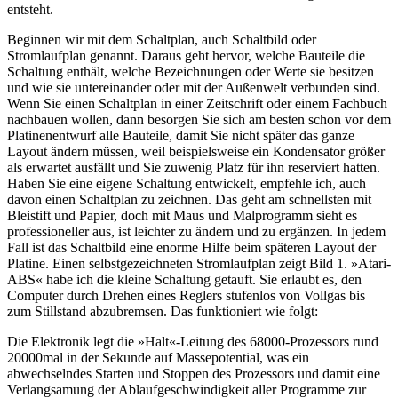
entsteht.
Beginnen wir mit dem Schaltplan, auch Schaltbild oder
Stromlaufplan genannt. Daraus geht hervor, welche Bauteile die
Schaltung enthält, welche Bezeichnungen oder Werte sie besitzen
und wie sie untereinander oder mit der Außenwelt verbunden sind.
Wenn Sie einen Schaltplan in einer Zeitschrift oder einem Fachbuch
nachbauen wollen, dann besorgen Sie sich am besten schon vor dem
Platinenentwurf alle Bauteile, damit Sie nicht später das ganze
Layout ändern müssen, weil beispielsweise ein Kondensator größer
als erwartet ausfällt und Sie zuwenig Platz für ihn reserviert hatten.
Haben Sie eine eigene Schaltung entwickelt, empfehle ich, auch
davon einen Schaltplan zu zeichnen. Das geht am schnellsten mit
Bleistift und Papier, doch mit Maus und Malprogramm sieht es
professioneller aus, ist leichter zu ändern und zu ergänzen. In jedem
Fall ist das Schaltbild eine enorme Hilfe beim späteren Layout der
Platine. Einen selbstgezeichneten Stromlaufplan zeigt Bild 1. »Atari-
ABS« habe ich die kleine Schaltung getauft. Sie erlaubt es, den
Computer durch Drehen eines Reglers stufenlos von Vollgas bis
zum Stillstand abzubremsen. Das funktioniert wie folgt:
Die Elektronik legt die »Halt«-Leitung des 68000-Prozessors rund
20000mal in der Sekunde auf Massepotential, was ein
abwechselndes Starten und Stoppen des Prozessors und damit eine
Verlangsamung der Ablaufgeschwindigkeit aller Programme zur