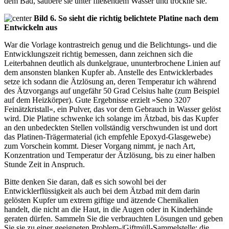
dem Bad, säubere sie unter fließendem Wasser und trockne sie.
Bild 6. So sieht die richtig belichtete Platine nach dem
Entwickeln aus
War die Vorlage kontrastreich genug und die Belichtungs- und die
Entwicklungszeit richtig bemessen, dann zeichnen sich die
Leiterbahnen deutlich als dunkelgraue, ununterbrochene Linien auf
dem ansonsten blanken Kupfer ab. Anstelle des Entwicklerbades
setze ich sodann die Ätzlösung an, deren Temperatur ich während
des Ätzvorgangs auf ungefähr 50 Grad Celsius halte (zum Beispiel
auf dem Heizkörper). Gute Ergebnisse erzielt »Seno 3207
Feinätzkristall«, ein Pulver, das vor dem Gebrauch in Wasser gelöst
wird. Die Platine schwenke ich solange im Ätzbad, bis das Kupfer
an den unbedeckten Stellen vollständig verschwunden ist und dort
das Platinen-Trägermaterial (ich empfehle Epoxyd-Glasgewebe)
zum Vorschein kommt. Dieser Vorgang nimmt, je nach Art,
Konzentration und Temperatur der Ätzlösung, bis zu einer halben
Stunde Zeit in Anspruch.
Bitte denken Sie daran, daß es sich sowohl bei der
Entwicklerflüssigkeit als auch bei dem Ätzbad mit dem darin
gelösten Kupfer um extrem giftige und ätzende Chemikalien
handelt, die nicht an die Haut, in die Augen oder in Kinderhände
geraten dürfen. Sammeln Sie die verbrauchten Lösungen und geben
Sie sie zu einer geeigneten Problem-/Giftmüll-Sammelstelle; die