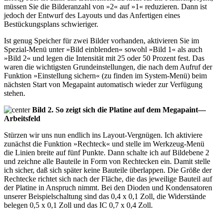
müssen Sie die Bilderanzahl von »2« auf »1« reduzieren. Dann ist
jedoch der Entwurf des Layouts und das Anfertigen eines
Bestückungsplans schwieriger.
Ist genug Speicher für zwei Bilder vorhanden, aktivieren Sie im
Spezial-Menü unter »Bild einblenden« sowohl »Bild 1« als auch
»Bild 2« und legen die Intensität mit 25 oder 50 Prozent fest. Das
waren die wichtigsten Grundeinstellungen, die nach dem Aufruf der
Funktion »Einstellung sichern« (zu finden im System-Menü) beim
nächsten Start von Megapaint automatisch wieder zur Verfügung
stehen.
Bild 2. So zeigt sich die Platine auf dem Megapaint—
Arbeitsfeld
Stürzen wir uns nun endlich ins Layout-Vergnügen. Ich aktiviere
zunächst die Funktion »Rechteck« und stelle im Werkzeug-Menü
die Linien breite auf fünf Punkte. Dann schalte ich auf Bildebene 2
und zeichne alle Bauteile in Form von Rechtecken ein. Damit stelle
ich sicher, daß sich später keine Bauteile überlappen. Die Größe der
Rechtecke richtet sich nach der Fläche, die das jeweilige Bauteil auf
der Platine in Anspruch nimmt. Bei den Dioden und Kondensatoren
unserer Beispielschaltung sind das 0,4 x 0,1 Zoll, die Widerstände
belegen 0,5 x 0,1 Zoll und das IC 0,7 x 0,4 Zoll.