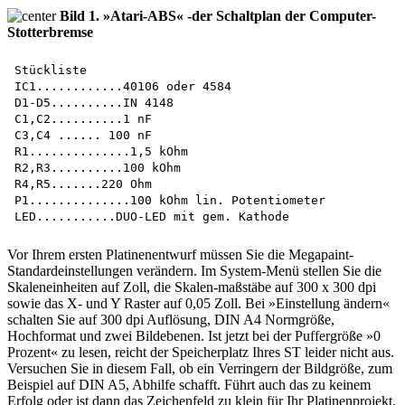
Bild 1. »Atari-ABS« -der Schaltplan der Computer-
Stotterbremse
Stückliste

IC1............40106 oder 4584

D1-D5..........IN 4148

C1,C2..........1 nF

C3,C4 ...... 100 nF

R1..............1,5 kOhm

R2,R3..........100 kOhm

R4,R5.......220 Ohm

P1..............100 kOhm lin. Potentiometer

Vor Ihrem ersten Platinenentwurf müssen Sie die Megapaint-
Standardeinstellungen verändern. Im System-Menü stellen Sie die
Skaleneinheiten auf Zoll, die Skalen-maßstäbe auf 300 x 300 dpi
sowie das X- und Y Raster auf 0,05 Zoll. Bei »Einstellung ändern«
schalten Sie auf 300 dpi Auflösung, DIN A4 Normgröße,
Hochformat und zwei Bildebenen. Ist jetzt bei der Puffergröße »0
Prozent« zu lesen, reicht der Speicherplatz Ihres ST leider nicht aus.
Versuchen Sie in diesem Fall, ob ein Verringern der Bildgröße, zum
Beispiel auf DIN A5, Abhilfe schafft. Führt auch das zu keinem
Erfolg oder ist dann das Zeichenfeld zu klein für Ihr Platinenprojekt,