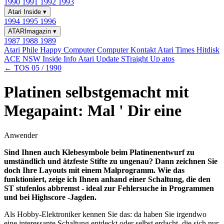
1990
1991
1992
1993
Atari Inside
▾
1994
1995
1996
ATARImagazin
▾
1987
1988
1989
Atari Phile
Happy Computer
Computer Kontakt
Atari Times
Hitdisk
ACE NSW Inside Info
Atari Update
STraight Up
atos
← TOS 05 / 1990
Platinen selbstgemacht mit
Megapaint: Mal ' Dir eine
Anwender
Sind Ihnen auch Klebesymbole beim Platinenentwurf zu
umständlich und ätzfeste Stifte zu ungenau? Dann zeichnen Sie
doch Ihre Layouts mit einem Malprogramm. Wie das
funktioniert, zeige ich Ihnen anhand einer Schaltung, die den
ST stufenlos abbremst - ideal zur Fehlersuche in Programmen
und bei Highscore -Jagden.
Als Hobby-Elektroniker kennen Sie das: da haben Sie irgendwo
eine interessante Schaltung entdeckt oder selbst erdacht, die sich nur