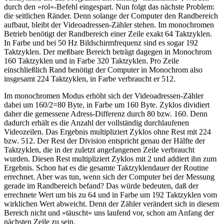
durch den »rol«-Befehl eingespart. Nun folgt das nächste Problem:
die seitlichen Ränder. Denn solange der Computer den Randbereich
aufbaut, bleibt der Videoadressen-Zähler stehen. Im monochromen
Betrieb benötigt der Randbereich einer Zeile exakt 64 Taktzyklen.
In Farbe und bei 50 Hz Bildschirmfrequenz sind es sogar 192
Taktzyklen. Der meßbare Bereich beträgt dagegen in Monochrom
160 Taktzyklen und in Farbe 320 Taktzyklen. Pro Zeile
einschließlich Rand benötigt der Computer in Monochrom also
insgesamt 224 Taktzyklen, in Farbe verbraucht er 512.
Im monochromen Modus erhöht sich der Videoadressen-Zähler
dabei um 160/2=80 Byte, in Farbe um 160 Byte. Zyklos dividiert
daher die gemessene Adress-Differenz durch 80 bzw. 160. Denn
dadurch erhält es die Anzahl der vollständig durchlaufenen
Videozeilen. Das Ergebnis multipliziert Zyklos ohne Rest mit 224
bzw. 512. Der Rest der Division entspricht genau der Hälfte der
Taktzyklen, die in der zuletzt angefangenen Zeile verbraucht
wurden. Diesen Rest multipliziert Zyklos mit 2 und addiert ihn zum
Ergebnis. Schon hat es die gesamte Taktzyklendauer der Routine
errechnet. Aber was tun, wenn sich der Computer bei der Messung
gerade im Randbereich befand? Das würde bedeuten, daß der
errechnete Wert um bis zu 64 und in Farbe um 192 Taktzyklen vom
wirklichen Wert abweicht. Denn der Zähler verändert sich in diesem
Bereich nicht und »täuscht« uns laufend vor, schon am Anfang der
nächsten Zeile zu sein.