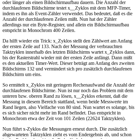
oder länger als einen Bildschirmaufbau dauern. Die Anzahl der
durchlaufenen Bildschirme testet x__Zyklos mit dem MFP-Timer,
indem es ihn als Event-Zähler verwendet. Das bedeutet, daß es die
Anzahl der durchlaufenen Zeilen mißt. Nun hat der Zähler
allerdings nur ein Byte-Register, und allein ein Bildschirmaufbau
entspricht in Monochrom 400 Zeilen.
Da hilft wieder ein Trick: x_Zyklos stellt den Zählwert am Anfang
der ersten Zeile auf 133. Nach der Messung der verbrauchten
Taktzyklen innerhalb des letzten Bildschirms wartet x_Zyklos dann,
bis der Rasterstrahl wieder mit der ersten Zeile anfängt. Dann mißt
es den aktuellen Timer-Wert. Dieser beträgt am Anfang des zweiten
Bildschirms 132 und vermindert sich pro zusätzlich durchlaufenen
Bildschirm um eins.
So ermittelt x_Zyklos mit geringem Rechenaufwand die Anzahl der
durchlaufenen Bildschirme. Nun ist nur noch das Problem mit dem
unteren bzw. oberen Rand zu lösen, x__Zyklos erkennt, daß die
Messung in diesem Bereich stattfand, wenn beide Messwerte im
Rand liegen, also Vielfache von 80 sind. Nun wartet es solange, bis
es sich sicher nicht mehr im Rand befindet. Das entspricht in
Monochrom etwa der Zeit von 101 Zeilen (22624 Taktzyklen).
Nun führt x-Zyklos die Messungen erneut durch. Die zusätzlich
abgewarteten Taktzyklen zieht es vom Endergebnis ab, und schon