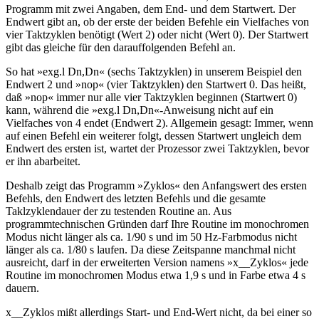
Programm mit zwei Angaben, dem End- und dem Startwert. Der
Endwert gibt an, ob der erste der beiden Befehle ein Vielfaches von
vier Taktzyklen benötigt (Wert 2) oder nicht (Wert 0). Der Startwert
gibt das gleiche für den darauffolgenden Befehl an.
So hat »exg.l Dn,Dn« (sechs Taktzyklen) in unserem Beispiel den
Endwert 2 und »nop« (vier Taktzyklen) den Startwert 0. Das heißt,
daß »nop« immer nur alle vier Taktzyklen beginnen (Startwert 0)
kann, während die »exg.l Dn,Dn«-Anweisung nicht auf ein
Vielfaches von 4 endet (Endwert 2). Allgemein gesagt: Immer, wenn
auf einen Befehl ein weiterer folgt, dessen Startwert ungleich dem
Endwert des ersten ist, wartet der Prozessor zwei Taktzyklen, bevor
er ihn abarbeitet.
Deshalb zeigt das Programm »Zyklos« den Anfangswert des ersten
Befehls, den Endwert des letzten Befehls und die gesamte
Taklzyklendauer der zu testenden Routine an. Aus
programmtechnischen Gründen darf Ihre Routine im monochromen
Modus nicht länger als ca. 1/90 s und im 50 Hz-Farbmodus nicht
länger als ca. 1/80 s laufen. Da diese Zeitspanne manchmal nicht
ausreicht, darf in der erweiterten Version namens »x__Zyklos« jede
Routine im monochromen Modus etwa 1,9 s und in Farbe etwa 4 s
dauern.
x__Zyklos mißt allerdings Start- und End-Wert nicht, da bei einer so