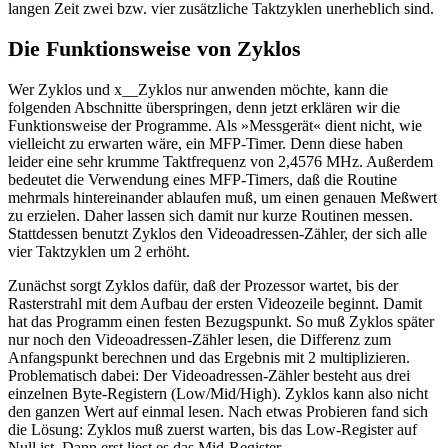
langen Zeit zwei bzw. vier zusätzliche Taktzyklen unerheblich sind.
Die Funktionsweise von Zyklos
Wer Zyklos und x__Zyklos nur anwenden möchte, kann die
folgenden Abschnitte überspringen, denn jetzt erklären wir die
Funktionsweise der Programme. Als »Messgerät« dient nicht, wie
vielleicht zu erwarten wäre, ein MFP-Timer. Denn diese haben
leider eine sehr krumme Taktfrequenz von 2,4576 MHz. Außerdem
bedeutet die Verwendung eines MFP-Timers, daß die Routine
mehrmals hintereinander ablaufen muß, um einen genauen Meßwert
zu erzielen. Daher lassen sich damit nur kurze Routinen messen.
Stattdessen benutzt Zyklos den Videoadressen-Zähler, der sich alle
vier Taktzyklen um 2 erhöht.
Zunächst sorgt Zyklos dafür, daß der Prozessor wartet, bis der
Rasterstrahl mit dem Aufbau der ersten Videozeile beginnt. Damit
hat das Programm einen festen Bezugspunkt. So muß Zyklos später
nur noch den Videoadressen-Zähler lesen, die Differenz zum
Anfangspunkt berechnen und das Ergebnis mit 2 multiplizieren.
Problematisch dabei: Der Videoadressen-Zähler besteht aus drei
einzelnen Byte-Registern (Low/Mid/High). Zyklos kann also nicht
den ganzen Wert auf einmal lesen. Nach etwas Probieren fand sich
die Lösung: Zyklos muß zuerst warten, bis das Low-Register auf
Null ist. Dann erst liest es das Mid-Register.