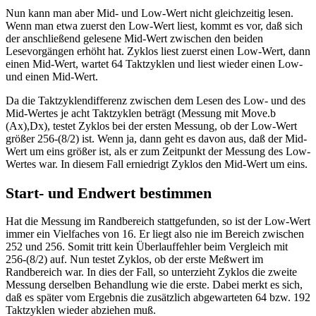
Nun kann man aber Mid- und Low-Wert nicht gleichzeitig lesen.
Wenn man etwa zuerst den Low-Wert liest, kommt es vor, daß sich
der anschließend gelesene Mid-Wert zwischen den beiden
Lesevorgängen erhöht hat. Zyklos liest zuerst einen Low-Wert, dann
einen Mid-Wert, wartet 64 Taktzyklen und liest wieder einen Low-
und einen Mid-Wert.
Da die Taktzyklendifferenz zwischen dem Lesen des Low- und des
Mid-Wertes je acht Taktzyklen beträgt (Messung mit Move.b
(Ax),Dx), testet Zyklos bei der ersten Messung, ob der Low-Wert
größer 256-(8/2) ist. Wenn ja, dann geht es davon aus, daß der Mid-
Wert um eins größer ist, als er zum Zeitpunkt der Messung des Low-
Wertes war. In diesem Fall erniedrigt Zyklos den Mid-Wert um eins.
Start- und Endwert bestimmen
Hat die Messung im Randbereich stattgefunden, so ist der Low-Wert
immer ein Vielfaches von 16. Er liegt also nie im Bereich zwischen
252 und 256. Somit tritt kein Überlauffehler beim Vergleich mit
256-(8/2) auf. Nun testet Zyklos, ob der erste Meßwert im
Randbereich war. In dies der Fall, so unterzieht Zyklos die zweite
Messung derselben Behandlung wie die erste. Dabei merkt es sich,
daß es später vom Ergebnis die zusätzlich abgewarteten 64 bzw. 192
Taktzyklen wieder abziehen muß.