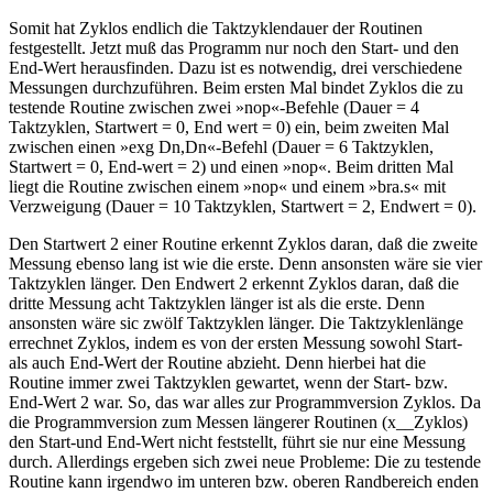
Somit hat Zyklos endlich die Taktzyklendauer der Routinen
festgestellt. Jetzt muß das Programm nur noch den Start- und den
End-Wert herausfinden. Dazu ist es notwendig, drei verschiedene
Messungen durchzuführen. Beim ersten Mal bindet Zyklos die zu
testende Routine zwischen zwei »nop«-Befehle (Dauer = 4
Taktzyklen, Startwert = 0, End wert = 0) ein, beim zweiten Mal
zwischen einen »exg Dn,Dn«-Befehl (Dauer = 6 Taktzyklen,
Startwert = 0, End-wert = 2) und einen »nop«. Beim dritten Mal
liegt die Routine zwischen einem »nop« und einem »bra.s« mit
Verzweigung (Dauer = 10 Taktzyklen, Startwert = 2, Endwert = 0).
Den Startwert 2 einer Routine erkennt Zyklos daran, daß die zweite
Messung ebenso lang ist wie die erste. Denn ansonsten wäre sie vier
Taktzyklen länger. Den Endwert 2 erkennt Zyklos daran, daß die
dritte Messung acht Taktzyklen länger ist als die erste. Denn
ansonsten wäre sic zwölf Taktzyklen länger. Die Taktzyklenlänge
errechnet Zyklos, indem es von der ersten Messung sowohl Start-
als auch End-Wert der Routine abzieht. Denn hierbei hat die
Routine immer zwei Taktzyklen gewartet, wenn der Start- bzw.
End-Wert 2 war. So, das war alles zur Programmversion Zyklos. Da
die Programmversion zum Messen längerer Routinen (x__Zyklos)
den Start-und End-Wert nicht feststellt, führt sie nur eine Messung
durch. Allerdings ergeben sich zwei neue Probleme: Die zu testende
Routine kann irgendwo im unteren bzw. oberen Randbereich enden