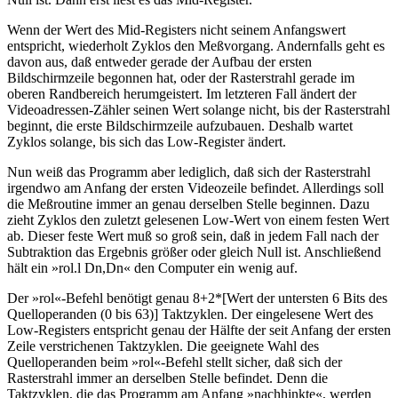
Wenn der Wert des Mid-Registers nicht seinem Anfangswert
entspricht, wiederholt Zyklos den Meßvorgang. Andernfalls geht es
davon aus, daß entweder gerade der Aufbau der ersten
Bildschirmzeile begonnen hat, oder der Rasterstrahl gerade im
oberen Randbereich herumgeistert. Im letzteren Fall ändert der
Videoadressen-Zähler seinen Wert solange nicht, bis der Rasterstrahl
beginnt, die erste Bildschirmzeile aufzubauen. Deshalb wartet
Zyklos solange, bis sich das Low-Register ändert.
Nun weiß das Programm aber lediglich, daß sich der Rasterstrahl
irgendwo am Anfang der ersten Videozeile befindet. Allerdings soll
die Meßroutine immer an genau derselben Stelle beginnen. Dazu
zieht Zyklos den zuletzt gelesenen Low-Wert von einem festen Wert
ab. Dieser feste Wert muß so groß sein, daß in jedem Fall nach der
Subtraktion das Ergebnis größer oder gleich Null ist. Anschließend
hält ein »rol.l Dn,Dn« den Computer ein wenig auf.
Der »rol«-Befehl benötigt genau 8+2*[Wert der untersten 6 Bits des
Quelloperanden (0 bis 63)] Taktzyklen. Der eingelesene Wert des
Low-Registers entspricht genau der Hälfte der seit Anfang der ersten
Zeile verstrichenen Taktzyklen. Die geeignete Wahl des
Quelloperanden beim »rol«-Befehl stellt sicher, daß sich der
Rasterstrahl immer an derselben Stelle befindet. Denn die
Taktzyklen, die das Programm am Anfang »nachhinkte«, werden