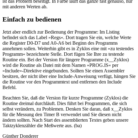
ist das Problem beseitigt. In Farbe läuft das ganze fast genauso, nur
mit anderen Werten ab.
Einfach zu bedienen
Jetzt aber endlich zur Bedienung der Programme: Im Listing
befindet sich das Label »Regs«. Dort tragen Sie ein, welche Werte
die Register D0-D7 und A0-A6 bei Beginn des Programms
annehmen sollen. Weiterhin gibt es in Zyklos eine mit »zu testendes
Programm« bezeichnete Stelle. Dort fügen Sie Ihre zu testende
Routine ein. Bei der Version für längere Programme (x__Zyklos)
wird die Routine als Datei mit dem Namen »PROG.IS« per
»Include«-Direktive eingebunden. Sollten Sie einen Assembler
besitzen, der nicht über eine Include-Anweisung verfügt, hängen Sie
die Routine vor den Programmtext und entfernen den Include
Befehl.
Beachten Sie, daß die Version für kurze Programme (Zyklos) die
Routine dreimal durchläuft. Dies führt bei Programmen, die sich
selbst verändern, zu Problemen. Denken Sie daran, daß x__Zyklos
für die Messung den Timer B verwendet und Sie diesen nicht
ändern sollten. Nach Start des assemblierten Textes geben unsere
Taktzyklenzähler die Meßwerte aus. (ba)
Günther Donderer