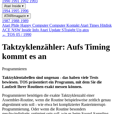
1990
1991
1992
1993
Atari Inside
▾
1994
1995
1996
ATARImagazin
▾
1987
1988
1989
Atari Phile
Happy Computer
Computer Kontakt
Atari Times
Hitdisk
ACE NSW Inside Info
Atari Update
STraight Up
atos
← TOS 05 / 1990
Taktzyklenzähler: Aufs Timing
kommt es an
Programmieren
Taktzyklentabellen sind ungenau - das haben viele Tests
bewiesen. TOS präsentiert ein Programm, mit dem Sie die
Laufzeit Ihrer Routinen exakt messen können.
Programmierer benötigen die exakte Taktzyklenzahl einer
Assembler-Routine, wenn die Routine beispielsweise zeitlich genau
abgestimmt sein soll - wie etwa bei komplizierter Rasterinterrupt-
Programmierung. Oder wenn die Routine besonders
geschwindigkeits-optimiert sein soll, wie es beim Sound-Sampling