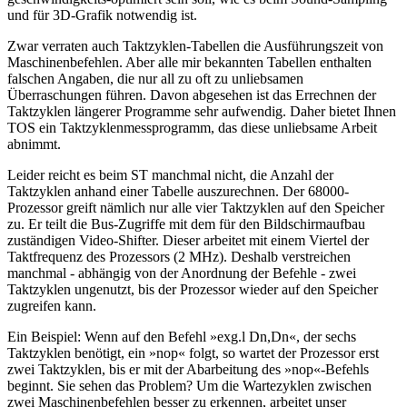
und für 3D-Grafik notwendig ist.
Zwar verraten auch Taktzyklen-Tabellen die Ausführungszeit von
Maschinenbefehlen. Aber alle mir bekannten Tabellen enthalten
falschen Angaben, die nur all zu oft zu unliebsamen
Überraschungen führen. Davon abgesehen ist das Errechnen der
Taktzyklen längerer Programme sehr aufwendig. Daher bietet Ihnen
TOS ein Taktzyklenmessprogramm, das diese unliebsame Arbeit
abnimmt.
Leider reicht es beim ST manchmal nicht, die Anzahl der
Taktzyklen anhand einer Tabelle auszurechnen. Der 68000-
Prozessor greift nämlich nur alle vier Taktzyklen auf den Speicher
zu. Er teilt die Bus-Zugriffe mit dem für den Bildschirmaufbau
zuständigen Video-Shifter. Dieser arbeitet mit einem Viertel der
Taktfrequenz des Prozessors (2 MHz). Deshalb verstreichen
manchmal - abhängig von der Anordnung der Befehle - zwei
Taktzyklen ungenutzt, bis der Prozessor wieder auf den Speicher
zugreifen kann.
Ein Beispiel: Wenn auf den Befehl »exg.l Dn,Dn«, der sechs
Taktzyklen benötigt, ein »nop« folgt, so wartet der Prozessor erst
zwei Taktzyklen, bis er mit der Abarbeitung des »nop«-Befehls
beginnt. Sie sehen das Problem? Um die Wartezyklen zwischen
zwei Maschinenbefehlen besser zu erkennen, arbeitet unser