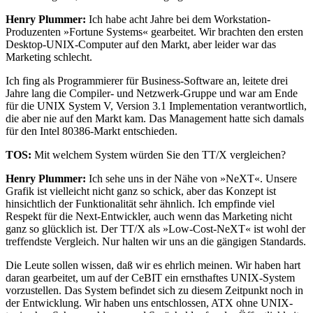
Henry Plummer:
Ich habe acht Jahre bei dem Workstation-
Produzenten »Fortune Systems« gearbeitet. Wir brachten den ersten
Desktop-UNIX-Computer auf den Markt, aber leider war das
Marketing schlecht.
Ich fing als Programmierer für Business-Software an, leitete drei
Jahre lang die Compiler- und Netzwerk-Gruppe und war am Ende
für die UNIX System V, Version 3.1 Implementation verantwortlich,
die aber nie auf den Markt kam. Das Management hatte sich damals
für den Intel 80386-Markt entschieden.
TOS:
Mit welchem System würden Sie den TT/X vergleichen?
Henry Plummer:
Ich sehe uns in der Nähe von »NeXT«. Unsere
Grafik ist vielleicht nicht ganz so schick, aber das Konzept ist
hinsichtlich der Funktionalität sehr ähnlich. Ich empfinde viel
Respekt für die Next-Entwickler, auch wenn das Marketing nicht
ganz so glücklich ist. Der TT/X als »Low-Cost-NeXT« ist wohl der
treffendste Vergleich. Nur halten wir uns an die gängigen Standards.
Die Leute sollen wissen, daß wir es ehrlich meinen. Wir haben hart
daran gearbeitet, um auf der CeBIT ein ernsthaftes UNIX-System
vorzustellen. Das System befindet sich zu diesem Zeitpunkt noch in
der Entwicklung. Wir haben uns entschlossen, ATX ohne UNIX-