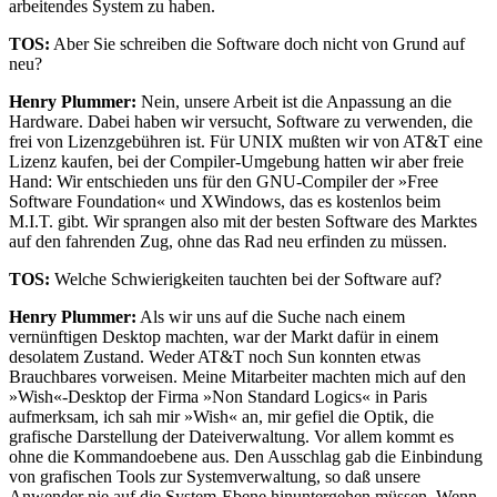
arbeitendes System zu haben.
TOS:
Aber Sie schreiben die Software doch nicht von Grund auf
neu?
Henry Plummer:
Nein, unsere Arbeit ist die Anpassung an die
Hardware. Dabei haben wir versucht, Software zu verwenden, die
frei von Lizenzgebühren ist. Für UNIX mußten wir von AT&T eine
Lizenz kaufen, bei der Compiler-Umgebung hatten wir aber freie
Hand: Wir entschieden uns für den GNU-Compiler der »Free
Software Foundation« und XWindows, das es kostenlos beim
M.I.T. gibt. Wir sprangen also mit der besten Software des Marktes
auf den fahrenden Zug, ohne das Rad neu erfinden zu müssen.
TOS:
Welche Schwierigkeiten tauchten bei der Software auf?
Henry Plummer:
Als wir uns auf die Suche nach einem
vernünftigen Desktop machten, war der Markt dafür in einem
desolatem Zustand. Weder AT&T noch Sun konnten etwas
Brauchbares vorweisen. Meine Mitarbeiter machten mich auf den
»Wish«-Desktop der Firma »Non Standard Logics« in Paris
aufmerksam, ich sah mir »Wish« an, mir gefiel die Optik, die
grafische Darstellung der Dateiverwaltung. Vor allem kommt es
ohne die Kommandoebene aus. Den Ausschlag gab die Einbindung
von grafischen Tools zur Systemverwaltung, so daß unsere
Anwender nie auf die System-Ebene hinuntergehen müssen. Wenn