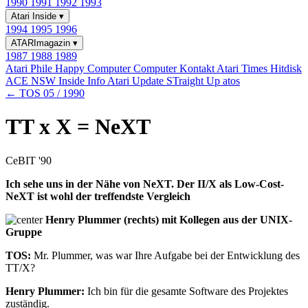
1990
1991
1992
1993
Atari Inside
▾
1994
1995
1996
ATARImagazin
▾
1987
1988
1989
Atari Phile
Happy Computer
Computer Kontakt
Atari Times
Hitdisk
ACE NSW Inside Info
Atari Update
STraight Up
atos
← TOS 05 / 1990
TT x X = NeXT
CeBIT '90
Ich sehe uns in der Nähe von NeXT. Der II/X als Low-Cost-
NeXT ist wohl der treffendste Vergleich
Henry Plummer (rechts) mit Kollegen aus der UNIX-
Gruppe
TOS:
Mr. Plummer, was war Ihre Aufgabe bei der Entwicklung des
TT/X?
Henry Plummer:
Ich bin für die gesamte Software des Projektes
zuständig.