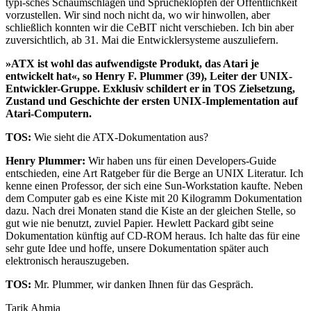
typi-sches Schaumschlagen und Sprücheklopfen der Öffentlichkeit
vorzustellen. Wir sind noch nicht da, wo wir hinwollen, aber
schließlich konnten wir die CeBIT nicht verschieben. Ich bin aber
zuversichtlich, ab 31. Mai die Entwicklersysteme auszuliefern.
»ATX ist wohl das aufwendigste Produkt, das Atari je
entwickelt hat«, so Henry F. Plummer (39), Leiter der UNIX-
Entwickler-Gruppe. Exklusiv schildert er in TOS Zielsetzung,
Zustand und Geschichte der ersten UNIX-Implementation auf
Atari-Computern.
TOS:
Wie sieht die ATX-Dokumentation aus?
Henry Plummer:
Wir haben uns für einen Developers-Guide
entschieden, eine Art Ratgeber für die Berge an UNIX Literatur. Ich
kenne einen Professor, der sich eine Sun-Workstation kaufte. Neben
dem Computer gab es eine Kiste mit 20 Kilogramm Dokumentation
dazu. Nach drei Monaten stand die Kiste an der gleichen Stelle, so
gut wie nie benutzt, zuviel Papier. Hewlett Packard gibt seine
Dokumentation künftig auf CD-ROM heraus. Ich halte das für eine
sehr gute Idee und hoffe, unsere Dokumentation später auch
elektronisch herauszugeben.
TOS:
Mr. Plummer, wir danken Ihnen für das Gespräch.
Tarik Ahmia