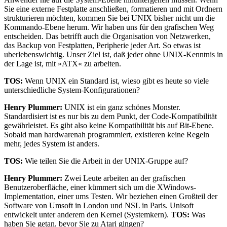
Sie eine externe Festplatte anschließen, formatieren und mit Ordnern
strukturieren möchten, kommen Sie bei UNIX bisher nicht um die
Kommando-Ebene herum. Wir haben uns für den grafischen Weg
entscheiden. Das betrifft auch die Organisation von Netzwerken,
das Backup von Festplatten, Peripherie jeder Art. So etwas ist
uberlebenswichtig. Unser Ziel ist, daß jeder ohne UNIX-Kenntnis in
der Lage ist, mit »ATX« zu arbeiten.
TOS:
Wenn UNIX ein Standard ist, wieso gibt es heute so viele
unterschiedliche System-Konfigurationen?
Henry Plummer:
UNIX ist ein ganz schönes Monster.
Standardisiert ist es nur bis zu dem Punkt, der Code-Kompatibilität
gewährleistet. Es gibt also keine Kompatibilität bis auf Bit-Ebene.
Sobald man hardwarenah programmiert, existieren keine Regeln
mehr, jedes System ist anders.
TOS:
Wie teilen Sie die Arbeit in der UNIX-Gruppe auf?
Henry Plummer:
Zwei Leute arbeiten an der grafischen
Benutzeroberfläche, einer kümmert sich um die XWindows-
Implementation, einer ums Testen. Wir beziehen einen Großteil der
Software von Umsoft in London und NSL in Paris. Unisoft
entwickelt unter anderem den Kernel (Systemkern).
TOS:
Was
haben Sie getan, bevor Sie zu Atari gingen?