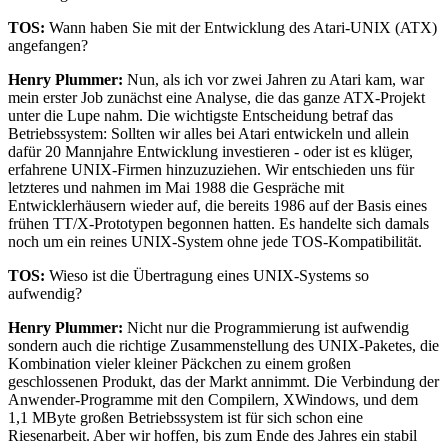
TOS:
Wann haben Sie mit der Entwicklung des Atari-UNIX (ATX)
angefangen?
Henry Plummer:
Nun, als ich vor zwei Jahren zu Atari kam, war
mein erster Job zunächst eine Analyse, die das ganze ATX-Projekt
unter die Lupe nahm. Die wichtigste Entscheidung betraf das
Betriebssystem: Sollten wir alles bei Atari entwickeln und allein
dafür 20 Mannjahre Entwicklung investieren - oder ist es klüger,
erfahrene UNIX-Firmen hinzuzuziehen. Wir entschieden uns für
letzteres und nahmen im Mai 1988 die Gespräche mit
Entwicklerhäusern wieder auf, die bereits 1986 auf der Basis eines
frühen TT/X-Prototypen begonnen hatten. Es handelte sich damals
noch um ein reines UNIX-System ohne jede TOS-Kompatibilität.
TOS:
Wieso ist die Übertragung eines UNIX-Systems so
aufwendig?
Henry Plummer:
Nicht nur die Programmierung ist aufwendig
sondern auch die richtige Zusammenstellung des UNIX-Paketes, die
Kombination vieler kleiner Päckchen zu einem großen
geschlossenen Produkt, das der Markt annimmt. Die Verbindung der
Anwender-Programme mit den Compilern, XWindows, und dem
1,1 MByte großen Betriebssystem ist für sich schon eine
Riesenarbeit. Aber wir hoffen, bis zum Ende des Jahres ein stabil