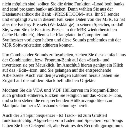
nicht möglich sind, sollten Sie die dritte Funktion »Load both banks
and send program bank« anklicken. Dann wählen Sie aus der
Dateiauswahlbox die Bank »PRESET.COM« aus. Ihr ST sendet
und empfängt zwar in diesem Fall keine Daten von der M3R. Er hat
aber die Factory-Pre-sets (Werksklänge) in seinem Speicher, so daß
Sie, wenn Sie die Fak-tory-Presets in der M3R wiederherstellen
(siehe Handbuch), identische Klangdaten in Computer und
Synthesizer vorliegen haben und diese Sounds problemlos mit der
M3R Softworkstation editieren können.
Um Combis oder Sounds zu bearbeiten, ziehen Sie diese einfach aus
der Combination, bzw. Program-Bank auf den »Stack« und
invertieren sie per Mausklick. Im Anschluß hieran genügt ein Klick
auf das »Edit«-lcon, und Sie gelangen auf die entsprechende
Arbeitsseite. Auch von den jeweiligen Editoren heraus haben Sie
Zugriff auf die auf dem Stack befindlichen Objekte.
Möchten Sie die VDA und VDF Hüllkurven im Program-Editor
auch grafisch editieren, klicken Sie lediglich auf das »Scroll«-lcon,
und schon stehen die entsprechenden Hüllkurvengrafiken zur
Manipulation per »Maushandzeichnung« bereit.
Auch der 24-Spur-Sequenzer »Ist-Track« ist zum Großteil
funktionstüchtig. Abgesehen vom Laden und Speichern von Songs
haben Sie hier Gelegenheit, alle Features des Recordingprogramms