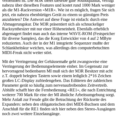
vernehmen ist. Die M3R bietet dieselbe gute Soundqualität, verfügt
nahezu über dieselben Features und kostet rund 1000 Mark weniger
als die M1-Rackversion »M1R«. Wie ist es möglich, fragen Sie sich
jetzt, ein nahezu ebenbürtiges Gerät zu einem so günstigen Preis
anzubieten? Die Antwort auf diese Frage ist einfach: durch eine
Abmagerungskur. Die M3R präsentiert sich als schnuckeliger
Racksynthesizer mit nur einer Höheneinheit. Ebenfalls erheblich
abgemagert findet man auch das interne WAVE-ROM (Festspeicher
für diverse Samples), das die Korg Entwickler von 4 auf 2 MByte
reduzierten. Auch der in der M1 integrierte Sequenzer mußte der
Schlankheitskur weichen, was allerdings den computerbetuchten
MIDI-Freak nicht weiter stört.
Mit der Verringerung der Gehäusemaße geht zwangsweise eine
Verringerung der Bedienungselemente einher. Im Gegensatz zur
hervorragend bedienbaren MI muß sich der M3R Besitzer mit acht
z.T. doppelt belegten Tastern sowie einem lediglich 2*16 Zeichen
großen LC-Display zufriedengeben. Das Editieren der zahlreichen
Parameter gerät so häufig zum nervenaufreibenden Zeitvertreib.
Abhilfe schafft hier die Fernbedienung »RE1«, die nach Entrichtung
weiterer 700 Mark für eine der MI ähnliche Arbeitsumgebung sorgt.
Mehr Anlaß zur Freude gibt die Betrachtung der Rückseite des
Expanders: neben den obligatorischen drei MIDI-Buchsen und dem
Anschluß für die RE1 finden sich hier neben den Stereo-Ausgängen
noch zwei weitere Einzelausgänge.