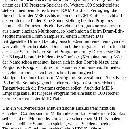
einem der 100 Program-Speicher ab. Weitere 100 Speicherplätze
stehen Ihnen beim Einsatz einer RAM-Card zur Verfügung, die
Ihren Platz in der M3R rechts neben dem PCM-Kartenschacht auf
der Vorderseite findet. Eine Sonderstellung bei den Programs
nehmen die Drumsounds ein. Besteht ein Program normalerweise
aus einem einzigen Multisound, so kombinieren Sie im Drum-Edit-
Modus mehrere Drum-Samples zu einem Drumset. Das
fertiggestellte Drumkit benötigt anschließend nur einen einzigen der
wertvollen Speicherplätze. Doch auch die Programs sind noch nicht
der letzte Schritt bei der Sound Programmierung: Die oberste Ebene
der Klang-Hierarchie bilden die »Combis« (Kombinationen). Wie
der Name schon andeutet, lassen sich in den Combis bis zu acht
Programs als sog. »Timbres« miteinander kombinieren. Für jedes
einzelne Timbre stehen hier nochmals umfangreiche
Manipulationsfunktionen zur Verfügung. So verstimmen Sie z.B. bei
Bedarf die Sounds gegeneinander oder legen fest, in welchem
Tastaturbereich die Programs ertönen sollen. Auch der MIDI-
Empfangskanal ist für jedes Program frei einstellbar. 100 solcher
Combis finden in der M3R Platz.
Um ein weitverbreitetes Mißverständnis aufzuklären: nicht die
einzelnen Combis sind im Multimode abrufbar, sondern die Combis
selbst sind der Multimode. Um auf verschiedenen MIDI-Kanälen
unterschiedliche Sounds zu spielen, weisen Sie den einzelnen
Timbres einer Combi unterschiedliche MIDI-Kanäle zu.