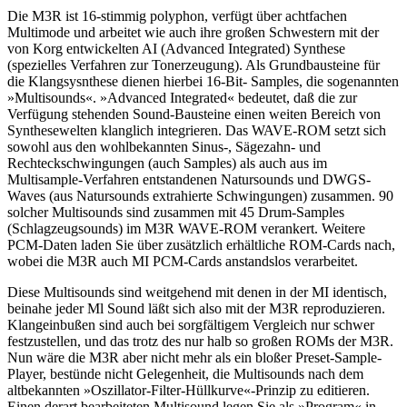
Die M3R ist 16-stimmig polyphon, verfügt über achtfachen
Multimode und arbeitet wie auch ihre großen Schwestern mit der
von Korg entwickelten AI (Advanced Integrated) Synthese
(spezielles Verfahren zur Tonerzeugung). Als Grundbausteine für
die Klangsysnthese dienen hierbei 16-Bit- Samples, die sogenannten
»Multisounds«. »Advanced Integrated« bedeutet, daß die zur
Verfügung stehenden Sound-Bausteine einen weiten Bereich von
Synthesewelten klanglich integrieren. Das WAVE-ROM setzt sich
sowohl aus den wohlbekannten Sinus-, Sägezahn- und
Rechteckschwingungen (auch Samples) als auch aus im
Multisample-Verfahren entstandenen Natursounds und DWGS-
Waves (aus Natursounds extrahierte Schwingungen) zusammen. 90
solcher Multisounds sind zusammen mit 45 Drum-Samples
(Schlagzeugsounds) im M3R WAVE-ROM verankert. Weitere
PCM-Daten laden Sie über zusätzlich erhältliche ROM-Cards nach,
wobei die M3R auch MI PCM-Cards anstandslos verarbeitet.
Diese Multisounds sind weitgehend mit denen in der MI identisch,
beinahe jeder Ml Sound läßt sich also mit der M3R reproduzieren.
Klangeinbußen sind auch bei sorgfältigem Vergleich nur schwer
festzustellen, und das trotz des nur halb so großen ROMs der M3R.
Nun wäre die M3R aber nicht mehr als ein bloßer Preset-Sample-
Player, bestünde nicht Gelegenheit, die Multisounds nach dem
altbekannten »Oszillator-Filter-Hüllkurve«-Prinzip zu editieren.
Einen derart bearbeiteten Multisound legen Sie als »Program« in