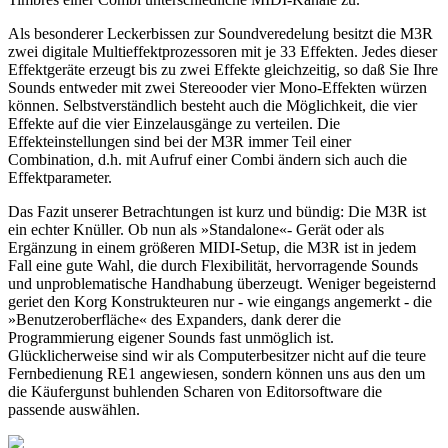
Als besonderer Leckerbissen zur Soundveredelung besitzt die M3R
zwei digitale Multieffektprozessoren mit je 33 Effekten. Jedes dieser
Effektgeräte erzeugt bis zu zwei Effekte gleichzeitig, so daß Sie Ihre
Sounds entweder mit zwei Stereooder vier Mono-Effekten würzen
können. Selbstverständlich besteht auch die Möglichkeit, die vier
Effekte auf die vier Einzelausgänge zu verteilen. Die
Effekteinstellungen sind bei der M3R immer Teil einer
Combination, d.h. mit Aufruf einer Combi ändern sich auch die
Effektparameter.
Das Fazit unserer Betrachtungen ist kurz und bündig: Die M3R ist
ein echter Knüller. Ob nun als »Standalone«- Gerät oder als
Ergänzung in einem größeren MIDI-Setup, die M3R ist in jedem
Fall eine gute Wahl, die durch Flexibilität, hervorragende Sounds
und unproblematische Handhabung überzeugt. Weniger begeisternd
geriet den Korg Konstrukteuren nur - wie eingangs angemerkt - die
»Benutzeroberfläche« des Expanders, dank derer die
Programmierung eigener Sounds fast unmöglich ist.
Glücklicherweise sind wir als Computerbesitzer nicht auf die teure
Fernbedienung RE1 angewiesen, sondern können uns aus den um
die Käufergunst buhlenden Scharen von Editorsoftware die
passende auswählen.