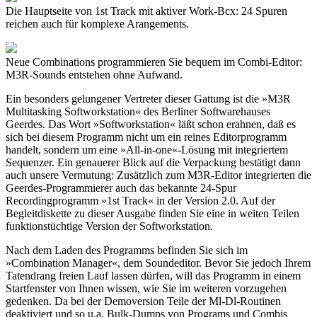
Die Hauptseite von 1st Track mit aktiver Work-Bcx: 24 Spuren
reichen auch für komplexe Arangements.
Neue Combinations programmieren Sie bequem im Combi-Editor:
M3R-Sounds entstehen ohne Aufwand.
Ein besonders gelungener Vertreter dieser Gattung ist die »M3R
Multitasking Softworkstation« des Berliner Softwarehauses
Geerdes. Das Wort »Softworkstation« läßt schon erahnen, daß es
sich bei diesem Programm nicht um ein reines Editorprogramm
handelt, sondern um eine »All-in-one«-Lösung mit integriertem
Sequenzer. Ein genauerer Blick auf die Verpackung bestätigt dann
auch unsere Vermutung: Zusätzlich zum M3R-Editor integrierten die
Geerdes-Programmierer auch das bekannte 24-Spur
Recordingprogramm »1st Track« in der Version 2.0. Auf der
Begleitdiskette zu dieser Ausgabe finden Sie eine in weiten Teilen
funktionstüchtige Version der Softworkstation.
Nach dem Laden des Programms befinden Sie sich im
»Combination Manager«, dem Soundeditor. Bevor Sie jedoch Ihrem
Tatendrang freien Lauf lassen dürfen, will das Programm in einem
Startfenster von Ihnen wissen, wie Sie im weiteren vorzugehen
gedenken. Da bei der Demoversion Teile der Ml-Dl-Routinen
deaktiviert und so u.a. Bulk-Dumps von Programs und Combis