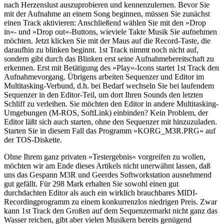
nach Herzenslust auszuprobieren und kennenzulernen. Bevor Sie
mit der Aufnahme an einem Song beginnen, müssen Sie zunächst
einen Track aktivieren: Anschließend wählen Sie mit den »Drop
in«- und »Drop out«-Buttons, wieviele Takte Musik Sie aufnehmen
möchten. Jetzt klicken Sie mit der Maus auf die Record-Taste, die
daraufhin zu blinken beginnt. 1st Track nimmt noch nicht auf,
sondern gibt durch das Blinken erst seine Aufnahmebereitschaft zu
erkennen. Erst mit Betätigung des »Play«-Icons startet 1st Track den
Aufnahmevorgang. Übrigens arbeiten Sequenzer und Editor im
Multitasking-Verbund, d.h. bei Bedarf wechseln Sie bei laufendem
Sequenzer in den Editor-Teil, um dort Ihren Sounds den letzten
Schliff zu verleihen. Sie möchten den Editor in andere Multitasking-
Umgebungen (M-ROS, SoftLink) einbinden? Kein Problem, der
Editor läßt sich auch starten, ohne den Sequenzer mit hinzuzuladen.
Starten Sie in diesem Fall das Programm »KORG_M3R.PRG« auf
der TOS-Diskette.
Ohne Ihrem ganz privaten »Testergebnis« vorgreifen zu wollen,
möchten wir am Ende dieses Artikels nicht unerwähnt lassen, daß
uns das Gespann M3R und Geerdes Softworkstation ausnehmend
gut gefällt. Für 298 Mark erhalten Sie sowohl einen gut
durchdachten Editor als auch ein wirklich brauchbares MIDI-
Recordingprogramm zu einem konkurrenzlos niedrigen Preis. Zwar
kann 1st Track den Großen auf dem Sequenzermarkt nicht ganz das
Wasser reichen, gibt aber vielen Musikern bereits genügend