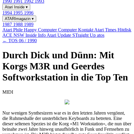
1990
1991
1992
1993
Atari Inside
▾
1994
1995
1996
ATARImagazin
▾
1987
1988
1989
Atari Phile
Happy Computer
Computer Kontakt
Atari Times
Hitdisk
ACE NSW Inside Info
Atari Update
STraight Up
atos
← TOS 06 / 1990
Durch Dick und Dünn: Mit
Korgs M3R und Geerdes
Softworkstation in die Top Ten
MIDI
Nur wenigen Synthesizern war es in den letzten Jahren vergönnt,
die Ruhmeshalle der unsterblichen Keyboards zu betreten. Eine
dieser seltenen Spezies ist die Korg »M1 Workstation«, die nun über
beinahe zwei Jahre hinweg unaufhörlich in Funk und Fernsehen zu