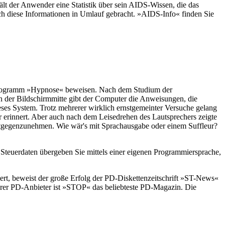
lt der Anwender eine Statistik über sein AIDS-Wissen, die das
 diese Informationen in Umlauf gebracht. »AIDS-Info« finden Sie
-Programm »Hypnose« beweisen. Nach dem Studium der
n der Bildschirmmitte gibt der Computer die Anweisungen, die
es System. Trotz mehrerer wirklich ernstgemeinter Versuche gelang
r erinnert. Aber auch nach dem Leisedrehen des Lautsprechers zeigte
tgegenzunehmen. Wie wär's mit Sprachausgabe oder einem Suffleur?
teuerdaten übergeben Sie mittels einer eigenen Programmiersprache,
ert, beweist der große Erfolg der PD-Diskettenzeitschrift »ST-News«
rer PD-Anbieter ist »STOP« das beliebteste PD-Magazin. Die