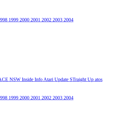
1998
1999
2000
2001
2002
2003
2004
ACE NSW Inside Info
Atari Update
STraight Up
atos
1998
1999
2000
2001
2002
2003
2004