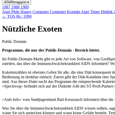
ATARImagazin
▾
1987
1988
1989
Atari Phile
Happy Computer
Computer Kontakt
Atari Times
Hitdisk
← TOS 06 / 1990
Nützliche Exoten
Public Domain
Programme, die nur der Public-Domain - Bereich bietet.
Im Public-Domain-Markt gibt es jede Art von Software, von Grafikpr
zuteilen, das über die Immunschwächekrankheit AIDS informiert? Woh
Kalorienzählen ist oberstes Gebot für alle, die eine Diät konsequ
Bedienung ist denkbar einfach: Zuerst gibt der Diät-Kandidat eine Sp
sind. Aus dieser Datei sucht das Programm die entsprechende Kalorie
»Speckweg« befindet sich auf der Diskette A46 der ST-Profi-Partner-
»Aids Info« vom Stadtjugendamt Bad Kreuznach informiert über di
Was Sie über die Immunschwächekrankheit AIDS wissen sollten, sagt 
wann Sie sich anstecken können und wann keine Gefahr besteht. Tests