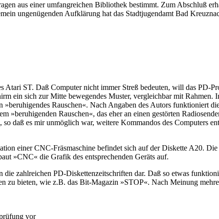
Fragen aus einer umfangreichen Bibliothek bestimmt. Zum Abschluß erhä
mein ungenügenden Aufklärung hat das Stadtjugendamt Bad Kreuznach
des Atari ST. Daß Computer nicht immer Streß bedeuten, will das PD
rm ein sich zur Mitte bewegendes Muster, vergleichbar mit Rahmen. I
 »beruhigendes Rauschen«. Nach Angaben des Autors funktioniert dies
 dem »beruhigenden Rauschen«, das eher an einen gestörten Radiosende
!«, so daß es mir unmöglich war, weitere Kommandos des Computers en
on einer CNC-Fräsmaschine befindet sich auf der Diskette A20. Die S
aut »CNC« die Grafik des entsprechenden Geräts auf.
ie zahlreichen PD-Diskettenzeitschriften dar. Daß so etwas funktioni
sen zu bieten, wie z.B. das Bit-Magazin »STOP«. Nach Meinung mehre
rprüfung vor