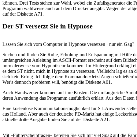
können. Drei Tests stehen zur Wahl, wobei ein Zufallsgenerator die 
Programm wahlweise auch auf dem Drucker ausgibt. Wegen der allge
auf der Diskette A71.
Der ST versetzt Sie in Hypnose
Lassen Sie sich vom Computer in Hypnose versetzen - nur ein Gag?
Suchen und finden Sie Ruhe, Erholung und Entspannung mit Hilfe 
umfangreichen Anleitung im ASCII-Format erscheint auf dem Bildschi
normalerweise vom Hypnotiseur kommen. Im Hintergrund erklingt ein
es dem ST nicht, mich in Hypnose zu versetzen. Vielleicht lag es an
sich kein Erfolg. Ich folgte dem Kommando »Jetzt Augen schließen
Wer's dennoch probieren will, benötigt die Diskette A01.
Auch Handwerker kommen auf ihre Kosten: Die umfangreiche Simulati
deren Anwendung das Programm ausführlich erklärt. Aus den Daten b
Eine kostenlose Kommunikationsmöglichkeit für ST-Anwender stellen d
aus Holland. Aber auch der deutsche PD-Markt hat einige Leckerbis
aktuelle dritte Ausgabe finden Sie auf der Diskette A21.
Mit »Führerscheinfragen« bereiten Sie sich mit viel Spaß auf die Fah