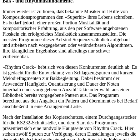
Baß - und Rhythmusfundamente.
Immer wieder ist zu hören, daß bekannte Musiker mit Hilfe von
Kompositionsprogrammen den »Superhit« ihres Lebens schreiben.
Es bedarf jedoch einer großen Portion Musikalität und
kompositorischer Erfahrung, aus den per Software angebotenen
Floskeln ein erfolgreiches Musikstück zusammenzustellen. Die
meisten Programme dieser Art sind Sequenzer-ähnlich aufgebaut
und arbeiten nach vorgegebenen oder veränderbaren Algorithmen.
Ihre klanglichen Ergebnisse sind allerdings nur schwer
vorhersehbar.
»Rhythm Crack« hebt sich von diesen Konkurrenten deutlich ab. Es
ist gedacht für die Entwicklung von Schlagzeugspuren und kurzen
Melodiefragmenten zur Baßbegleitung. Dabei bestimmt der
Anwender Häufigkeit, Quantisierung und Dauer der Noten
innerhalb einer vorgegebenen Anzahl Takte oder wählt aus einer
Bibliothek bereits vorgegebene Pattern aus. Das Programm
berechnet aus den Angaben ein Pattern und übernimmt es bei Bedarf
anschließend in eine Arrangement-Liste.
Nach der Installation des Kopierschutzes, einem Durchgangsstecker
für die RS232-Schnittstelle, und dem Start des Programms
präsentiert sich eine randvolle Hauptseite von Rhythm Crack. Hier
stehen zwölf Spuren zur Verfügung, deren Einstellungen jeweils die
gesamte Bildschirmbreite einnehmen. Jede Spur ist in Felder mit