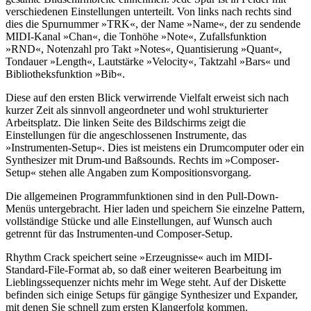
verschiedenen Einstellungen unterteilt. Von links nach rechts sind
dies die Spurnummer »TRK«, der Name »Name«, der zu sendende
MIDI-Kanal »Chan«, die Tonhöhe »Note«, Zufallsfunktion
»RND«, Notenzahl pro Takt »Notes«, Quantisierung »Quant«,
Tondauer »Length«, Lautstärke »Velocity«, Taktzahl »Bars« und
Bibliotheksfunktion »Bib«.
Diese auf den ersten Blick verwirrende Vielfalt erweist sich nach
kurzer Zeit als sinnvoll angeordneter und wohl strukturierter
Arbeitsplatz. Die linken Seite des Bildschirms zeigt die
Einstellungen für die angeschlossenen Instrumente, das
»Instrumenten-Setup«. Dies ist meistens ein Drumcomputer oder ein
Synthesizer mit Drum-und Baßsounds. Rechts im »Composer-
Setup« stehen alle Angaben zum Kompositionsvorgang.
Die allgemeinen Programmfunktionen sind in den Pull-Down-
Menüs untergebracht. Hier laden und speichern Sie einzelne Pattern,
vollständige Stücke und alle Einstellungen, auf Wunsch auch
getrennt für das Instrumenten-und Composer-Setup.
Rhythm Crack speichert seine »Erzeugnisse« auch im MIDI-
Standard-File-Format ab, so daß einer weiteren Bearbeitung im
Lieblingssequenzer nichts mehr im Wege steht. Auf der Diskette
befinden sich einige Setups für gängige Synthesizer und Expander,
mit denen Sie schnell zum ersten Klangerfolg kommen.