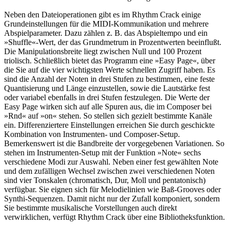
Neben den Dateioperationen gibt es im Rhythm Crack einige
Grundeinstellungen für die MIDI-Kommunikation und mehrere
Abspielparameter. Dazu zählen z. B. das Abspieltempo und ein
»Shuffle«-Wert, der das Grundmetrum in Prozentwerten beeinflußt.
Die Manipulationsbreite liegt zwischen Null und 100 Prozent
triolisch. Schließlich bietet das Programm eine »Easy Page«, über
die Sie auf die vier wichtigsten Werte schnellen Zugriff haben. Es
sind die Anzahl der Noten in drei Stufen zu bestimmen, eine feste
Quantisierung und Länge einzustellen, sowie die Lautstärke fest
oder variabel ebenfalls in drei Stufen festzulegen. Die Werte der
Easy Page wirken sich auf alle Spuren aus, die im Composer bei
»Rnd« auf »on« stehen. So stellen sich gezielt bestimmte Kanäle
ein. Differenziertere Einstellungen erreichen Sie durch geschickte
Kombination von Instrumenten- und Composer-Setup.
Bemerkenswert ist die Bandbreite der vorgegebenen Variationen. So
stehen im Instrumenten-Setup mit der Funktion »Note« sechs
verschiedene Modi zur Auswahl. Neben einer fest gewählten Note
und dem zufälligen Wechsel zwischen zwei verschiedenen Noten
sind vier Tonskalen (chromatisch, Dur, Moll und pentatonisch)
verfügbar. Sie eignen sich für Melodielinien wie Baß-Grooves oder
Synthi-Sequenzen. Damit nicht nur der Zufall komponiert, sondern
Sie bestimmte musikalische Vorstellungen auch direkt
verwirklichen, verfügt Rhythm Crack über eine Bibliotheksfunktion.