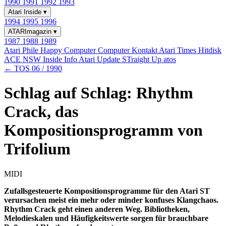
1990
1991
1992
1993
Atari Inside
▾
1994
1995
1996
ATARImagazin
▾
1987
1988
1989
Atari Phile
Happy Computer
Computer Kontakt
Atari Times
Hitdisk
ACE NSW Inside Info
Atari Update
STraight Up
atos
← TOS 06 / 1990
Schlag auf Schlag: Rhythm
Crack, das
Kompositionsprogramm von
Trifolium
MIDI
Zufallsgesteuerte Kompositionsprogramme für den Atari ST
verursachen meist ein mehr oder minder konfuses Klangchaos.
Rhythm Crack geht einen anderen Weg. Bibliotheken,
Melodieskalen und Häufigkeitswerte sorgen für brauchbare