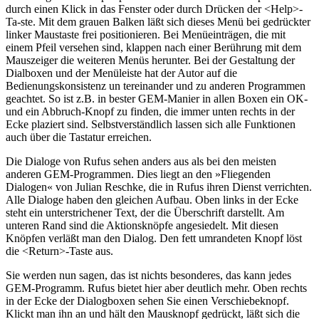
durch einen Klick in das Fenster oder durch Drücken der <Help>-
Ta-ste. Mit dem grauen Balken läßt sich dieses Menü bei gedrückter
linker Maustaste frei positionieren. Bei Menüeinträgen, die mit
einem Pfeil versehen sind, klappen nach einer Berührung mit dem
Mauszeiger die weiteren Menüs herunter. Bei der Gestaltung der
Dialboxen und der Menüleiste hat der Autor auf die
Bedienungskonsistenz un tereinander und zu anderen Programmen
geachtet. So ist z.B. in bester GEM-Manier in allen Boxen ein OK-
und ein Abbruch-Knopf zu finden, die immer unten rechts in der
Ecke plaziert sind. Selbstverständlich lassen sich alle Funktionen
auch über die Tastatur erreichen.
Die Dialoge von Rufus sehen anders aus als bei den meisten
anderen GEM-Programmen. Dies liegt an den »Fliegenden
Dialogen« von Julian Reschke, die in Rufus ihren Dienst verrichten.
Alle Dialoge haben den gleichen Aufbau. Oben links in der Ecke
steht ein unterstrichener Text, der die Überschrift darstellt. Am
unteren Rand sind die Aktionsknöpfe angesiedelt. Mit diesen
Knöpfen verläßt man den Dialog. Den fett umrandeten Knopf löst
die <Return>-Taste aus.
Sie werden nun sagen, das ist nichts besonderes, das kann jedes
GEM-Programm. Rufus bietet hier aber deutlich mehr. Oben rechts
in der Ecke der Dialogboxen sehen Sie einen Verschiebeknopf.
Klickt man ihn an und hält den Mausknopf gedrückt, läßt sich die