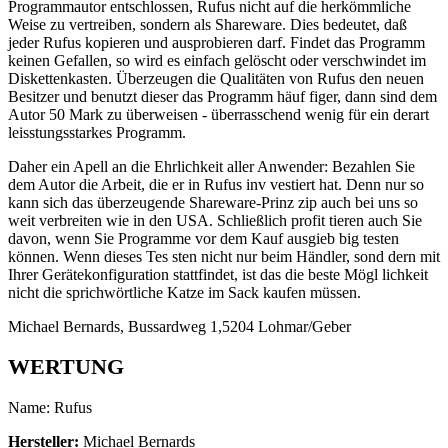
Programmautor entschlossen, Rufus nicht auf die herkömmliche
Weise zu vertreiben, sondern als Shareware. Dies bedeutet, daß
jeder Rufus kopieren und ausprobieren darf. Findet das Programm
keinen Gefallen, so wird es einfach gelöscht oder verschwindet im
Diskettenkasten. Überzeugen die Qualitäten von Rufus den neuen
Besitzer und benutzt dieser das Programm häuf figer, dann sind dem
Autor 50 Mark zu überweisen - überrasschend wenig für ein derart
leisstungsstarkes Programm.
Daher ein Apell an die Ehrlichkeit aller Anwender: Bezahlen Sie
dem Autor die Arbeit, die er in Rufus inv vestiert hat. Denn nur so
kann sich das überzeugende Shareware-Prinz zip auch bei uns so
weit verbreiten wie in den USA. Schließlich profit tieren auch Sie
davon, wenn Sie Programme vor dem Kauf ausgieb big testen
können. Wenn dieses Tes sten nicht nur beim Händler, sond dern mit
Ihrer Gerätekonfiguration stattfindet, ist das die beste Mögl lichkeit
nicht die sprichwörtliche Katze im Sack kaufen müssen.
Michael Bernards, Bussardweg 1,5204 Lohmar/Geber
WERTUNG
Name: Rufus
Hersteller:
Michael Bernards