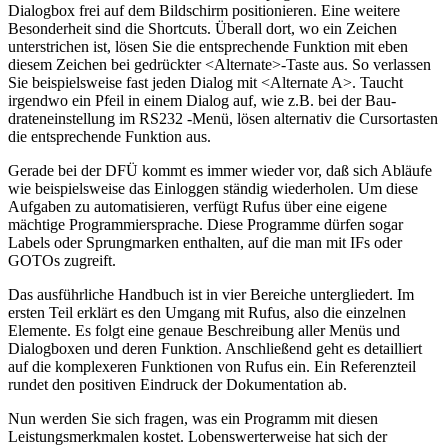
Dialogbox frei auf dem Bildschirm positionieren. Eine weitere
Besonderheit sind die Shortcuts. Überall dort, wo ein Zeichen
unterstrichen ist, lösen Sie die entsprechende Funktion mit eben
diesem Zeichen bei gedrückter <Alternate>-Taste aus. So verlassen
Sie beispielsweise fast jeden Dialog mit <Alternate A>. Taucht
irgendwo ein Pfeil in einem Dialog auf, wie z.B. bei der Bau-
drateneinstellung im RS232 -Menü, lösen alternativ die Cursortasten
die entsprechende Funktion aus.
Gerade bei der DFÜ kommt es immer wieder vor, daß sich Abläufe
wie beispielsweise das Einloggen ständig wiederholen. Um diese
Aufgaben zu automatisieren, verfügt Rufus über eine eigene
mächtige Programmiersprache. Diese Programme dürfen sogar
Labels oder Sprungmarken enthalten, auf die man mit IFs oder
GOTOs zugreift.
Das ausführliche Handbuch ist in vier Bereiche untergliedert. Im
ersten Teil erklärt es den Umgang mit Rufus, also die einzelnen
Elemente. Es folgt eine genaue Beschreibung aller Menüs und
Dialogboxen und deren Funktion. Anschließend geht es detailliert
auf die komplexeren Funktionen von Rufus ein. Ein Referenzteil
rundet den positiven Eindruck der Dokumentation ab.
Nun werden Sie sich fragen, was ein Programm mit diesen
Leistungsmerkmalen kostet. Lobenswerterweise hat sich der