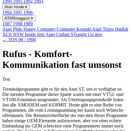
1990
1991
1992
1993
Atari Inside
▾
1994
1995
1996
ATARImagazin
▾
1987
1988
1989
Atari Phile
Happy Computer
Computer Kontakt
Atari Times
Hitdisk
ACE NSW Inside Info
Atari Update
STraight Up
atos
← TOS 06 / 1990
Rufus - Komfort-
Kommunikation fast umsonst
Test
Terminalprogramme gibt es für den Atari ST, seit er verfügbar ist.
Die meisten Programme dieser Sparte waren mit einer VT52- und
VT100-Emulation ausgestattet. Als Übertragungsprotokolle boten
fast alle XMODEM und KERMIT. Heute gibt es eine Reihe von
Programmen, die vom Leistungsumfang her kaum noch Wünsche
offenlassen. Die Benutzeroberfläche der mei-sten dieser Programme
haben einige GEM-Elemente aufzuweisen, aber vor einer echten
Einbindung ins GEM schrecken viele Programmierer immer noch