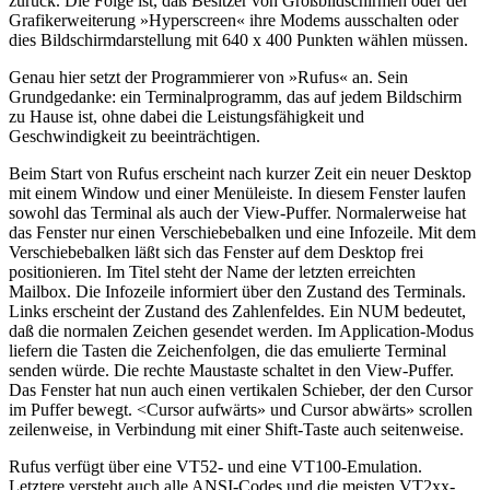
zurück. Die Folge ist, daß Besitzer von Großbildschirmen oder der
Grafikerweiterung »Hyperscreen« ihre Modems ausschalten oder
dies Bildschirmdarstellung mit 640 x 400 Punkten wählen müssen.
Genau hier setzt der Programmierer von »Rufus« an. Sein
Grundgedanke: ein Terminalprogramm, das auf jedem Bildschirm
zu Hause ist, ohne dabei die Leistungsfähigkeit und
Geschwindigkeit zu beeinträchtigen.
Beim Start von Rufus erscheint nach kurzer Zeit ein neuer Desktop
mit einem Window und einer Menüleiste. In diesem Fenster laufen
sowohl das Terminal als auch der View-Puffer. Normalerweise hat
das Fenster nur einen Verschiebebalken und eine Infozeile. Mit dem
Verschiebebalken läßt sich das Fenster auf dem Desktop frei
positionieren. Im Titel steht der Name der letzten erreichten
Mailbox. Die Infozeile informiert über den Zustand des Terminals.
Links erscheint der Zustand des Zahlenfeldes. Ein NUM bedeutet,
daß die normalen Zeichen gesendet werden. Im Application-Modus
liefern die Tasten die Zeichenfolgen, die das emulierte Terminal
senden würde. Die rechte Maustaste schaltet in den View-Puffer.
Das Fenster hat nun auch einen vertikalen Schieber, der den Cursor
im Puffer bewegt. <Cursor aufwärts» und Cursor abwärts» scrollen
zeilenweise, in Verbindung mit einer Shift-Taste auch seitenweise.
Rufus verfügt über eine VT52- und eine VT100-Emulation.
Letztere versteht auch alle ANSI-Codes und die meisten VT2xx-