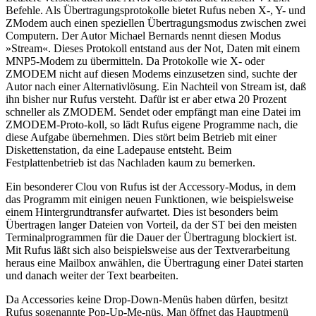
Befehle. Als Übertragungsprotokolle bietet Rufus neben X-, Y- und
ZModem auch einen speziellen Übertragungsmodus zwischen zwei
Computern. Der Autor Michael Bernards nennt diesen Modus
»Stream«. Dieses Protokoll entstand aus der Not, Daten mit einem
MNP5-Modem zu übermitteln. Da Protokolle wie X- oder
ZMODEM nicht auf diesen Modems einzusetzen sind, suchte der
Autor nach einer Alternativlösung. Ein Nachteil von Stream ist, daß
ihn bisher nur Rufus versteht. Dafür ist er aber etwa 20 Prozent
schneller als ZMODEM. Sendet oder empfängt man eine Datei im
ZMODEM-Proto-koll, so lädt Rufus eigene Programme nach, die
diese Aufgabe übernehmen. Dies stört beim Betrieb mit einer
Diskettenstation, da eine Ladepause entsteht. Beim
Festplattenbetrieb ist das Nachladen kaum zu bemerken.
Ein besonderer Clou von Rufus ist der Accessory-Modus, in dem
das Programm mit einigen neuen Funktionen, wie beispielsweise
einem Hintergrundtransfer aufwartet. Dies ist besonders beim
Übertragen langer Dateien von Vorteil, da der ST bei den meisten
Terminalprogrammen für die Dauer der Übertragung blockiert ist.
Mit Rufus läßt sich also beispielsweise aus der Textverarbeitung
heraus eine Mailbox anwählen, die Übertragung einer Datei starten
und danach weiter der Text bearbeiten.
Da Accessories keine Drop-Down-Menüs haben dürfen, besitzt
Rufus sogenannte Pop-Up-Me-nüs. Man öffnet das Hauptmenü