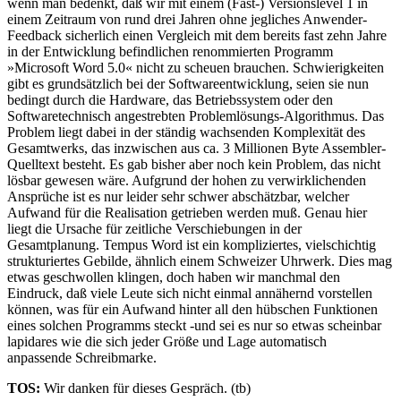
wenn man bedenkt, daß wir mit einem (Fast-) Versionslevel 1 in
einem Zeitraum von rund drei Jahren ohne jegliches Anwender-
Feedback sicherlich einen Vergleich mit dem bereits fast zehn Jahre
in der Entwicklung befindlichen renommierten Programm
»Microsoft Word 5.0« nicht zu scheuen brauchen. Schwierigkeiten
gibt es grundsätzlich bei der Softwareentwicklung, seien sie nun
bedingt durch die Hardware, das Betriebssystem oder den
Softwaretechnisch angestrebten Problemlösungs-Algorithmus. Das
Problem liegt dabei in der ständig wachsenden Komplexität des
Gesamtwerks, das inzwischen aus ca. 3 Millionen Byte Assembler-
Quelltext besteht. Es gab bisher aber noch kein Problem, das nicht
lösbar gewesen wäre. Aufgrund der hohen zu verwirklichenden
Ansprüche ist es nur leider sehr schwer abschätzbar, welcher
Aufwand für die Realisation getrieben werden muß. Genau hier
liegt die Ursache für zeitliche Verschiebungen in der
Gesamtplanung. Tempus Word ist ein kompliziertes, vielschichtig
strukturiertes Gebilde, ähnlich einem Schweizer Uhrwerk. Dies mag
etwas geschwollen klingen, doch haben wir manchmal den
Eindruck, daß viele Leute sich nicht einmal annähernd vorstellen
können, was für ein Aufwand hinter all den hübschen Funktionen
eines solchen Programms steckt -und sei es nur so etwas scheinbar
lapidares wie die sich jeder Größe und Lage automatisch
anpassende Schreibmarke.
TOS:
Wir danken für dieses Gespräch. (tb)