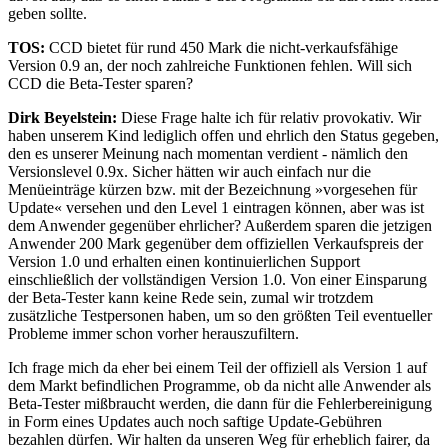
geben sollte.
TOS:
CCD bietet für rund 450 Mark die nicht-verkaufsfähige
Version 0.9 an, der noch zahlreiche Funktionen fehlen. Will sich
CCD die Beta-Tester sparen?
Dirk Beyelstein:
Diese Frage halte ich für relativ provokativ. Wir
haben unserem Kind lediglich offen und ehrlich den Status gegeben,
den es unserer Meinung nach momentan verdient - nämlich den
Versionslevel 0.9x. Sicher hätten wir auch einfach nur die
Menüeinträge kürzen bzw. mit der Bezeichnung »vorgesehen für
Update« versehen und den Level 1 eintragen können, aber was ist
dem Anwender gegenüber ehrlicher? Außerdem sparen die jetzigen
Anwender 200 Mark gegenüber dem offiziellen Verkaufspreis der
Version 1.0 und erhalten einen kontinuierlichen Support
einschließlich der vollständigen Version 1.0. Von einer Einsparung
der Beta-Tester kann keine Rede sein, zumal wir trotzdem
zusätzliche Testpersonen haben, um so den größten Teil eventueller
Probleme immer schon vorher herauszufiltern.
Ich frage mich da eher bei einem Teil der offiziell als Version 1 auf
dem Markt befindlichen Programme, ob da nicht alle Anwender als
Beta-Tester mißbraucht werden, die dann für die Fehlerbereinigung
in Form eines Updates auch noch saftige Update-Gebühren
bezahlen dürfen. Wir halten da unseren Weg für erheblich fairer, da