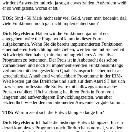
wir dem Anwender indirekt ja sogar etwas zahlen. Außerdem weiß
er so wenigstens, woran er ist.
TOS:
Sind 450 Mark nicht sehr viel Geld, wenn man bedenkt, daß
viele Funktionen noch gar nicht implementiert sind?
Dirk Beyelstein:
Hätten wir die Funktionen gar nicht erst
angegeben, wäre die Frage wohl kaum in dieser Form
aufgekommen. Wenn Sie die bereits implementierten Funktionen
einer näheren Betrachtung unterziehen, werden Sie mit Sicherheit
Schwierigkeiten haben, mir ein umfangreicheres Alternativ-
Programm zu benennen. Der Preis ist in Anbetracht des schon
vorhandenen und noch zu implementierenden Funktionsumfangs
verbunden mit dem gesteckten Qualitätsanspruch sicher mehr als
gerechtfertigt. Annähernd vergleichbare Programme in der IBM-
Welt kosten gut das Dreifache und auch auf dem Atari ST hat sich
inzwischen professionelle Software mit halbwegs »normalen«
Preisen etabliert. Höchstleistung hat ihren Preis in Form von
längeren und aufwendigeren Entwicklungszeiten, was aber
letztendlich wieder dem ambitionierten Anwender zugute kommt.
TOS:
Warum zieht sich die Entwicklung so lange hin?
Dirk Beyelstein:
Ich halte die bisherige Entwicklungszeit für ein
derart komplexes Programm noch für durchaus normal, vor allem