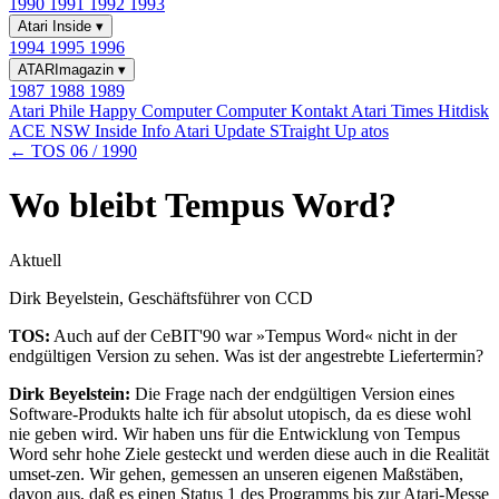
1990
1991
1992
1993
Atari Inside
▾
1994
1995
1996
ATARImagazin
▾
1987
1988
1989
Atari Phile
Happy Computer
Computer Kontakt
Atari Times
Hitdisk
ACE NSW Inside Info
Atari Update
STraight Up
atos
← TOS 06 / 1990
Wo bleibt Tempus Word?
Aktuell
Dirk Beyelstein, Geschäftsführer von CCD
TOS:
Auch auf der CeBIT'90 war »Tempus Word« nicht in der
endgültigen Version zu sehen. Was ist der angestrebte Liefertermin?
Dirk Beyelstein:
Die Frage nach der endgültigen Version eines
Software-Produkts halte ich für absolut utopisch, da es diese wohl
nie geben wird. Wir haben uns für die Entwicklung von Tempus
Word sehr hohe Ziele gesteckt und werden diese auch in die Realität
umset-zen. Wir gehen, gemessen an unseren eigenen Maßstäben,
davon aus, daß es einen Status 1 des Programms bis zur Atari-Messe