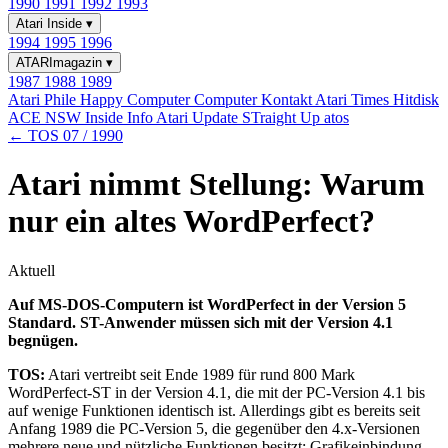
1990
1991
1992
1993
Atari Inside
▾
1994
1995
1996
ATARImagazin
▾
1987
1988
1989
Atari Phile
Happy Computer
Computer Kontakt
Atari Times
Hitdisk
ACE NSW Inside Info
Atari Update
STraight Up
atos
← TOS 07 / 1990
Atari nimmt Stellung: Warum
nur ein altes WordPerfect?
Aktuell
Auf MS-DOS-Computern ist WordPerfect in der Version 5
Standard. ST-Anwender müssen sich mit der Version 4.1
begnügen.
TOS:
Atari vertreibt seit Ende 1989 für rund 800 Mark
WordPerfect-ST in der Version 4.1, die mit der PC-Version 4.1 bis
auf wenige Funktionen identisch ist. Allerdings gibt es bereits seit
Anfang 1989 die PC-Version 5, die gegenüber den 4.x-Versionen
mehrere neue und nützliche Funktionen besitzt: Grafikeinbindung,