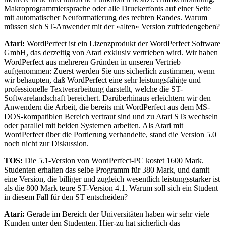
Makroprogrammiersprache oder alle Druckerfonts auf einer Seite
mit automatischer Neuformatierung des rechten Randes. Warum
müssen sich ST-Anwender mit der »alten« Version zufriedengeben?
Atari:
WordPerfect ist ein Lizenzprodukt der WordPerfect Software
GmbH, das derzeitig von Atari exklusiv vertrieben wird. Wir haben
WordPerfect aus mehreren Gründen in unseren Vertrieb
aufgenommen: Zuerst werden Sie uns sicherlich zustimmen, wenn
wir behaupten, daß WordPerfect eine sehr leistungsfähige und
professionelle Textverarbeitung darstellt, welche die ST-
Softwarelandschaft bereichert. Darüberhinaus erleichtern wir den
Anwendern die Arbeit, die bereits mit WordPerfect aus dem MS-
DOS-kompatiblen Bereich vertraut sind und zu Atari STs wechseln
oder parallel mit beiden Systemen arbeiten. Als Atari mit
WordPerfect über die Portierung verhandelte, stand die Version 5.0
noch nicht zur Diskussion.
TOS:
Die 5.1-Version von WordPerfect-PC kostet 1600 Mark.
Studenten erhalten das selbe Programm für 380 Mark, und damit
eine Version, die billiger und zugleich wesentlich leistungsstarker ist
als die 800 Mark teure ST-Version 4.1. Warum soll sich ein Student
in diesem Fall für den ST entscheiden?
Atari:
Gerade im Bereich der Universitäten haben wir sehr viele
Kunden unter den Studenten. Hier-zu hat sicherlich das