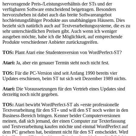
hervorragende Preis-/Leistungsverhältnis der STs und der
verfügbaren Software entscheidend beigetragen. Besonders
hervorzuheben ist dabei auch das breite Softwareangebot
hochleistungsfähiger Produkte aus unabhängigen Häusern. Dies
bezieht sich natürlich auch auf Textverarbeitungssysteme, die es zu
sehr unterschiedlichen Preisen gibt. Auch wenn ich weniger
ausgeben möchte, habe ich die Möglichkeit, auf entsprechende
Produkte verschiedener Anbieter zurückzugreifen.
TOS:
Plant Atari eine Studentenversion von WordPerfect-ST?
Atari:
Ja, aber ein genauer Termin steht noch nicht fest.
TOS:
Für die PC-Version sind seit Anfang 1990 bereits vier
Updates erschienen, beim ST tut sich seit Dezember 1989 nichts.
Atari:
Die Voraussetzungen für den Vertrieb eines Updates sind
derzeitig noch nicht gegeben.
TOS:
Atari bewirbt WordPerfect-ST als »erste professionelle
Textverarbeitung für den ST« und will den ST noch weiter in den
Business-Bereich bringen. Kenner beider Computerversionen
meinen, daß sich jemand, der einen Computer zur Texterfassung
und Textverarbeitung kaufen möchte und einmal WordPerfect auf
dem PC gesehen hat, bestimmt nicht für den ST entscheidet. Wird