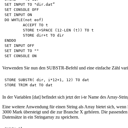
SET INPUT TO "dir.dat”

SET CONSOLE OFF 

SET INPUT ON 

DO WHTLE(not eof)

	ACCEPT TO t

	STORE t+SPACE (12-LEN (t)) TO t 

	STORE dir+t TO dir 

ENDDO

SET INPUT OFF 

SET INPUT TO ""

Verwenden Sie nun den SUBSTR-Befehl und eine einfache Zähl variabl
STORE SUBSTR( dir, i*12+1, 12) TO dat 

In der Variablen [dat] befindet sich jetzt der i-te Name des Array-String
Eine weitere Anwendung für einen String als Array bietet sich, wenn
3000 Mark übersteigt und die zur Branche X gehören. Die passenden Da
Datensätze in ein Stringarray zu speichern.