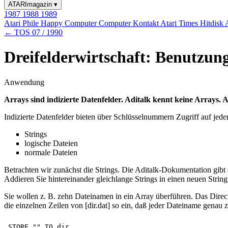
ATARImagazin
▾
1987
1988
1989
Atari Phile
Happy Computer
Computer Kontakt
Atari Times
Hitdisk
← TOS 07 / 1990
Dreifelderwirtschaft: Benutzung
Anwendung
Arrays sind indizierte Datenfelder. Aditalk kennt keine Arrays
Indizierte Datenfelder bieten über Schlüsselnummern Zugriff auf jede
Strings
logische Dateien
normale Dateien
Betrachten wir zunächst die Strings. Die Aditalk-Dokumentation gibt 
Addieren Sie hintereinander gleichlange Strings in einen neuen String
Sie wollen z. B. zehn Dateinamen in ein Array überführen. Das Directo
die einzelnen Zeilen von [dir.dat] so ein, daß jeder Dateiname genau z
STORE "" TO dir 
