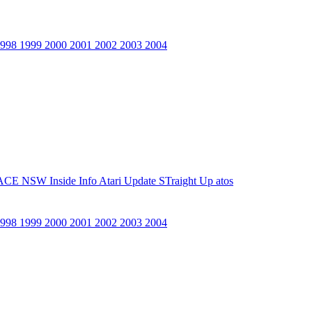
1998
1999
2000
2001
2002
2003
2004
ACE NSW Inside Info
Atari Update
STraight Up
atos
1998
1999
2000
2001
2002
2003
2004