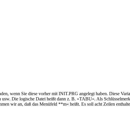
enden, wenn Sie diese vorher mit INIT.PRG angelegt haben. Diese Varian
 usw. Die logische Datei heißt dann z. B. »TABU«. Als Schlüsselmerkm
men wir an, daß das Menüfeld **m« heißt. Es soll acht Zeilen enthalt