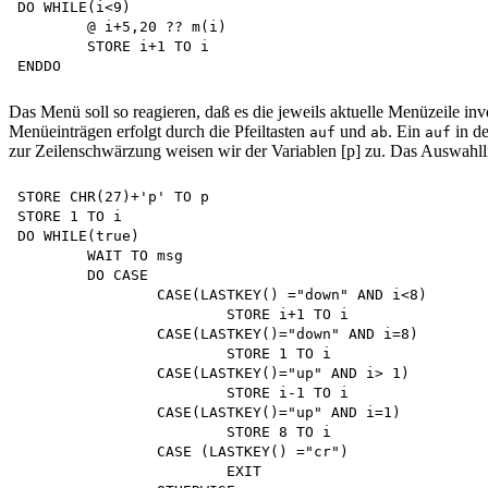
DO WHILE(i<9)

	@ i+5,20 ?? m(i)

	STORE i+1 TO i 

Das Menü soll so reagieren, daß es die jeweils aktuelle Menüzeile in
Menüeinträgen erfolgt durch die Pfeiltasten
und
. Ein
in de
auf
ab
auf
zur Zeilenschwärzung weisen wir der Variablen [p] zu. Das Auswahllis
STORE CHR(27)+'p' TO p

STORE 1 TO i 

DO WHILE(true)

	WAIT TO msg 

	DO CASE

		CASE(LASTKEY() ="down" AND i<8)

			STORE i+1 TO i 

		CASE(LASTKEY()="down" AND i=8)

			STORE 1 TO i 

		CASE(LASTKEY()="up" AND i> 1)

			STORE i-1 TO i 

		CASE(LASTKEY()="up" AND i=1)

			STORE 8 TO i 

		CASE (LASTKEY() ="cr")

			EXIT
