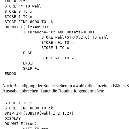
INDEX Plz

STORE "" TO wahl

STORE 0 TO x

STORE 1 TO n

STORE FIND 8000 TO ok

DO WHILE(Plz<=8999)

	IF(Branche="X" AND Umsatz>3000)

		STORE wahl+STR(X,2,0) TO wahl 

		STORE n+1 TO n 

		STORE 1 TO x 

	ELSE

		STORE x+1 TO x 

	ENDIF 

	SKIP +1 

Nach Beendigung der Suche stehen in »wahl« die einzelnen Blätter-S
Ausgabe abbrechen, lautet die Routine folgendermaßen:
STORE 1 TO i

STORE FIND 8000 TO ok

SKIP INT(SUBSTR(wahl,i 2 1,2))

DISPLAY

DO WHILE(true)

	WAIT TO msg 
