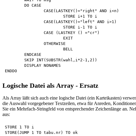
	DO CASE

		CASE(LASTKEY()="right" AND i<n)

			STORE i+1 TO i 

		CASE(LASTKEY()="left" AND i>1)

			STORE i-1 TO i 

		CASE (LASTKEY () ="cr")

			EXIT

		OTHERWISE

			BELL

	ENDCASE

	SKIP INT(SUBSTR(wahl,i*2-1,2))

	DISPLAY NONAMES 

Logische Datei als Array - Ersatz
Als Array läßt sich auch eine logische Datei (ein Karteikasten) verw
die Auswahl vorgegebener Textzeilen, etwa für Anreden, Konditionen
Sie ein Mehrfach-Stringfeld von entsprechender Zeichenlänge an. Neh
aus:
STORE 1 TO i

STORE(JUMP 1 TO tabu.nr) TO ok 
