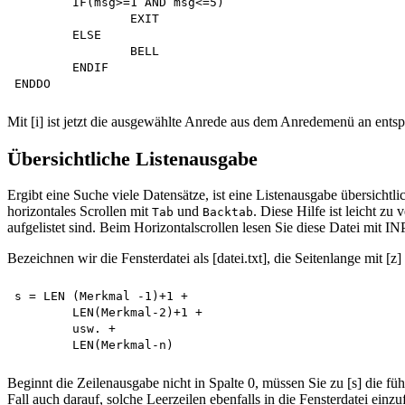
	IF(msg>=1 AND msg<=5)

		EXIT

	ELSE

		BELL

	ENDIF

Mit [i] ist jetzt die ausgewählte Anrede aus dem Anredemenü an ents
Übersichtliche Listenausgabe
Ergibt eine Suche viele Datensätze, ist eine Listenausgabe übersichtl
horizontales Scrollen mit
und
. Diese Hilfe ist leicht zu
Tab
Backtab
aufgelistet sind. Beim Horizontalscrollen lesen Sie diese Datei mit 
Bezeichnen wir die Fensterdatei als [datei.txt], die Seitenlange mit [z]
s = LEN (Merkmal -1)+1 +

	LEN(Merkmal-2)+1 + 

	usw. +

Beginnt die Zeilenausgabe nicht in Spalte 0, müssen Sie zu [s] die fü
Fall auch darauf, solche Leerzeilen ebenfalls in die Fensterdatei einz