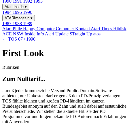
1990
1991
1992
1993
Atari Inside
▾
1994
1995
1996
ATARImagazin
▾
1987
1988
1989
Atari Phile
Happy Computer
Computer Kontakt
Atari Times
Hitdisk
ACE NSW Inside Info
Atari Update
STraight Up
atos
← TOS 07 / 1990
First Look
Rubriken
Zum Nulltarif...
...muß jeder kommerzielle Versand Public-Domain-Software
anbieten, nur Unkosten darf er gemäß dem PD-Prinzip verlangen.
TOS fühlte kleinen und großen PD-Händlern im ganzen
Bundesgebiet anonym auf den Zahn und stieß dabei auf erstaunliche
Preisunterschiede. Wir stellen die aktuelle Hitliste der PD-
Programme vor und fragen bekannte PD-Autoren nach Erfahrungen
mit Anwendern.