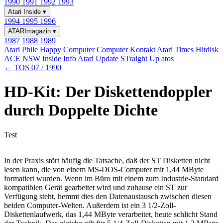
1990
1991
1992
1993
Atari Inside
▾
1994
1995
1996
ATARImagazin
▾
1987
1988
1989
Atari Phile
Happy Computer
Computer Kontakt
Atari Times
Hitdisk
ACE NSW Inside Info
Atari Update
STraight Up
atos
← TOS 07 / 1990
HD-Kit: Der Diskettendoppler
durch Doppelte Dichte
Test
In der Praxis stört häufig die Tatsache, daß der ST Disketten nicht
lesen kann, die von einem MS-DOS-Computer mit 1,44 MByte
formatiert wurden. Wenn im Büro mit einem zum Industrie-Standard
kompatiblen Gerät gearbeitet wird und zuhause ein ST zur
Verfügung steht, hemmt dies den Datenaustausch zwischen diesen
beiden Computer-Welten. Außerdem ist ein 3 1/2-Zoll-
Diskettenlaufwerk, das 1,44 MByte verarbeitet, heute schlicht Stand