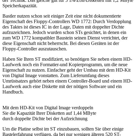
der Technik. Das gleiche gilt für 5 1/4-Zoll-Disketten mit 1,2 MByte
Speicherkapazität.
Bastler nutzen schon seit einiger Zeit eine nicht dokumentierte
Eigenschaft des Floppy-Controllers WD 1772: Durch Verdopplung
des Taktes ist dieses IC in der Lage, Daten mit doppelter Dichte
aufzuzeichnen. Jedoch wurden schon STs gesichtet, in denen ein
zum WD 1772 kompatibler Baustein seinen Dienst verrichtet, der
diese Eigenschaft nicht beherrscht. Bei diesen Geräten ist der
Floppy-Controller auszutauschen.
Haben Sie Ihren ST modifiziert, so benötigen Sie neben einem HD-
Laufwerk noch ein Formatier-und Kopierprogramm, um die neue
Eigenschaft zu nutzen. Einfacher geht der Umbau mit dem HD-Kit
von Digital Image vonstatten. Zum Lieferumfang dieses
Umrüstsatzes gehört neben einem Controller-Board und einem HD-
Laufwerk auch eine Diskette mit der nötigen Software und ein
Handbuch.
Mit dem HD-Kit von Digital Image verdoppeln
Sie die Kapazität Ihrer Disketten auf 1,44 MByte
durch doppelte Dichte bei der Aufzeichnung
Um die Platine selbst im ST einzubauen, sollten Sie über einige
Bastelerfahrung verfügen, da bei nur wenigen älteren 520 ST-