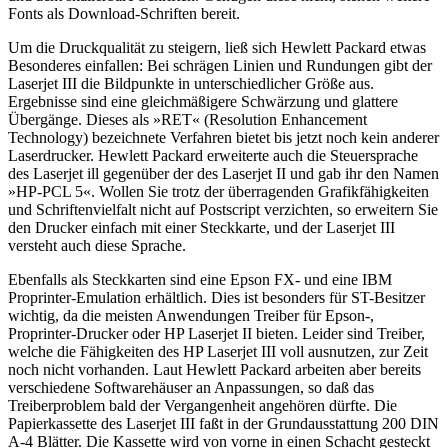
Fonts als Download-Schriften bereit.
Um die Druckqualität zu steigern, ließ sich Hewlett Packard etwas
Besonderes einfallen: Bei schrägen Linien und Rundungen gibt der
Laserjet III die Bildpunkte in unterschiedlicher Größe aus.
Ergebnisse sind eine gleichmäßigere Schwärzung und glattere
Übergänge. Dieses als »RET« (Resolution Enhancement
Technology) bezeichnete Verfahren bietet bis jetzt noch kein anderer
Laserdrucker. Hewlett Packard erweiterte auch die Steuersprache
des Laserjet ill gegenüber der des Laserjet II und gab ihr den Namen
»HP-PCL 5«. Wollen Sie trotz der überragenden Grafikfähigkeiten
und Schriftenvielfalt nicht auf Postscript verzichten, so erweitern Sie
den Drucker einfach mit einer Steckkarte, und der Laserjet III
versteht auch diese Sprache.
Ebenfalls als Steckkarten sind eine Epson FX- und eine IBM
Proprinter-Emulation erhältlich. Dies ist besonders für ST-Besitzer
wichtig, da die meisten Anwendungen Treiber für Epson-,
Proprinter-Drucker oder HP Laserjet II bieten. Leider sind Treiber,
welche die Fähigkeiten des HP Laserjet III voll ausnutzen, zur Zeit
noch nicht vorhanden. Laut Hewlett Packard arbeiten aber bereits
verschiedene Softwarehäuser an Anpassungen, so daß das
Treiberproblem bald der Vergangenheit angehören dürfte. Die
Papierkassette des Laserjet III faßt in der Grundausstattung 200 DIN
A-4 Blätter. Die Kassette wird von vorne in einen Schacht gesteckt