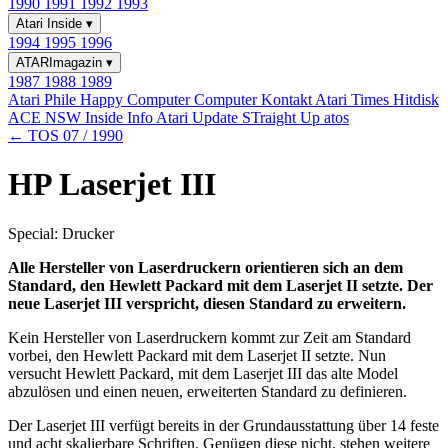
1990
1991
1992
1993
Atari Inside
▾
1994
1995
1996
ATARImagazin
▾
1987
1988
1989
Atari Phile
Happy Computer
Computer Kontakt
Atari Times
Hitdisk
ACE NSW Inside Info
Atari Update
STraight Up
atos
← TOS 07 / 1990
HP Laserjet III
Special: Drucker
Alle Hersteller von Laserdruckern orientieren sich an dem
Standard, den Hewlett Packard mit dem Laserjet II setzte. Der
neue Laserjet III verspricht, diesen Standard zu erweitern.
Kein Hersteller von Laserdruckern kommt zur Zeit am Standard
vorbei, den Hewlett Packard mit dem Laserjet II setzte. Nun
versucht Hewlett Packard, mit dem Laserjet III das alte Model
abzulösen und einen neuen, erweiterten Standard zu definieren.
Der Laserjet III verfügt bereits in der Grundausstattung über 14 feste
und acht skalierbare Schriften. Genügen diese nicht, stehen weitere