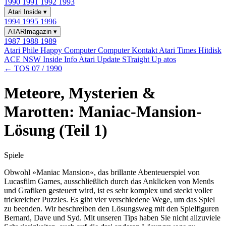
1990
1991
1992
1993
Atari Inside
▾
1994
1995
1996
ATARImagazin
▾
1987
1988
1989
Atari Phile
Happy Computer
Computer Kontakt
Atari Times
Hitdisk
ACE NSW Inside Info
Atari Update
STraight Up
atos
← TOS 07 / 1990
Meteore, Mysterien &
Marotten: Maniac-Mansion-
Lösung (Teil 1)
Spiele
Obwohl »Maniac Mansion«, das brillante Abenteuerspiel von
Lucasfilm Games, ausschließlich durch das Anklicken von Menüs
und Grafiken gesteuert wird, ist es sehr komplex und steckt voller
trickreicher Puzzles. Es gibt vier verschiedene Wege, um das Spiel
zu beenden. Wir beschreiben den Lösungsweg mit den Spielfiguren
Bernard, Dave und Syd. Mit unseren Tips haben Sie nicht allzuviele