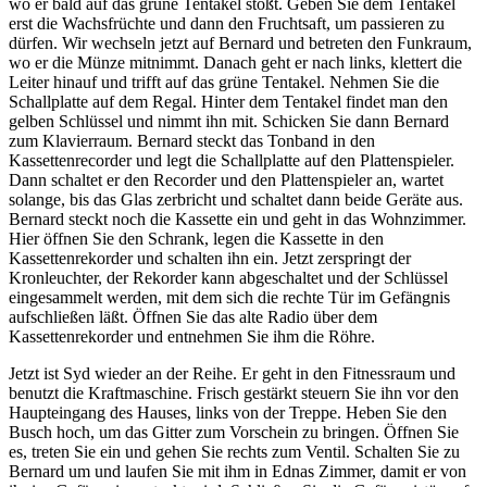
wo er bald auf das grüne Tentakel stößt. Geben Sie dem Tentakel
erst die Wachsfrüchte und dann den Fruchtsaft, um passieren zu
dürfen. Wir wechseln jetzt auf Bernard und betreten den Funkraum,
wo er die Münze mitnimmt. Danach geht er nach links, klettert die
Leiter hinauf und trifft auf das grüne Tentakel. Nehmen Sie die
Schallplatte auf dem Regal. Hinter dem Tentakel findet man den
gelben Schlüssel und nimmt ihn mit. Schicken Sie dann Bernard
zum Klavierraum. Bernard steckt das Tonband in den
Kassettenrecorder und legt die Schallplatte auf den Plattenspieler.
Dann schaltet er den Recorder und den Plattenspieler an, wartet
solange, bis das Glas zerbricht und schaltet dann beide Geräte aus.
Bernard steckt noch die Kassette ein und geht in das Wohnzimmer.
Hier öffnen Sie den Schrank, legen die Kassette in den
Kassettenrekorder und schalten ihn ein. Jetzt zerspringt der
Kronleuchter, der Rekorder kann abgeschaltet und der Schlüssel
eingesammelt werden, mit dem sich die rechte Tür im Gefängnis
aufschließen läßt. Öffnen Sie das alte Radio über dem
Kassettenrekorder und entnehmen Sie ihm die Röhre.
Jetzt ist Syd wieder an der Reihe. Er geht in den Fitnessraum und
benutzt die Kraftmaschine. Frisch gestärkt steuern Sie ihn vor den
Haupteingang des Hauses, links von der Treppe. Heben Sie den
Busch hoch, um das Gitter zum Vorschein zu bringen. Öffnen Sie
es, treten Sie ein und gehen Sie rechts zum Ventil. Schalten Sie zu
Bernard um und laufen Sie mit ihm in Ednas Zimmer, damit er von