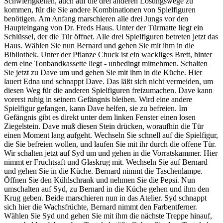
Schwierigkeiten, auch auf die drei anderen Lösungswege zu
kommen, für die Sie andere Kombinationen von Spielfiguren
benötigen. Am Anfang marschieren alle drei Jungs vor den
Haupteingang von Dr. Freds Haus. Unter der Türmatte liegt ein
Schlüssel, der die Tür öffnet. Alle drei Spielfiguren betreten jetzt das
Haus. Wählen Sie nun Bernard und gehen Sie mit ihm in die
Bibliothek. Unter der Pflanze Chuck ist ein wackliges Brett, hinter
dem eine Tonbandkassette liegt - unbedingt mitnehmen. Schalten
Sie jetzt zu Dave um und gehen Sie mit ihm in die Küche. Hier
lauert Edna und schnappt Dave. Das läßt sich nicht vermeiden, um
diesen Weg für die anderen Spielfiguren freizumachen. Dave kann
vorerst ruhig in seinem Gefängnis bleiben. Wird eine andere
Spielfigur gefangen, kann Dave helfen, sie zu befreien. Im
Gefängnis gibt es direkt unter dem linken Fenster einen losen
Ziegelstein. Dave muß diesen Stein drücken, woraufhin die Tür
einen Moment lang aufgeht. Wechseln Sie schnell auf die Spielfigur,
die Sie befreien wollen, und laufen Sie mit ihr durch die offene Tür.
Wir schalten jetzt auf Syd um und gehen in die Vorratskammer. Hier
nimmt er Fruchtsaft und Glaskrug mit. Wechseln Sie auf Bernard
und gehen Sie in die Küche. Bernard nimmt die Taschenlampe.
Öffnen Sie den Kühlschrank und nehmen Sie die Pepsi. Nun
umschalten auf Syd, zu Bernard in die Küche gehen und ihm den
Krug geben. Beide marschieren nun in das Atelier. Syd schnappt
sich hier die Wachsfrüchte, Bernard nimmt den Farbentferner.
Wählen Sie Syd und gehen Sie mit ihm die nächste Treppe hinauf,