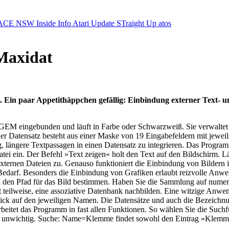
ACE NSW Inside Info
Atari Update
STraight Up
atos
 Maxidat
Ein paar Appetithäppchen gefällig: Einbindung externer Text- und
in GEM eingebunden und läuft in Farbe oder Schwarzweiß. Sie verwalt
 Jeder Datensatz besteht aus einer Maske von 19 Eingabefeldern mit je
ängere Textpassagen in einen Datensatz zu integrieren. Das Programm 
ei ein. Der Befehl »Text zeigen« holt den Text auf den Bildschirm. Län
ie externen Dateien zu. Genauso funktioniert die Einbindung von Bild
i Bedarf. Besonders die Einbindung von Grafiken erlaubt reizvolle Anwe
n Pfad für das Bild bestimmen. Haben Sie die Sammlung auf numeriert
st teilweise, eine assoziative Datenbank nachbilden. Eine witzige Anwe
ick auf den jeweiligen Namen. Die Datensätze und auch die Bezeichnung
rbeitet das Programm in fast allen Funktionen. So wählen Sie die Suchf
ldes unwichtig. Suche: Name=Klemme findet sowohl den Eintrag »Klemm