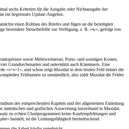
aximal sechs Kriterien für die Ausgabe oder Nichtausgabe der
xidat ein begrenztes Update-Angebot.
zunächst einen Rohbau des Briefes und fügen an die benötigten
ge besondere Steuerbefehle zur Verfügung, z. B. »w«, gefolgt von
uttopreisen sowie Mehrwertsteuer, Porto- und sonstigen Kosten.
e vier Grundrechenarten und unterstützt auch Klammern. Eine
ile »s=s+1«, und schon zeigt Maxidat in dem letzten Feld immer die
kompletten Feldnamen zu umständlich, also zählt Maxidat die Felder
tudium des entsprechenden Kapitels und der allgemeinen Einleitung
 zur statistischen und grafischen Auswertung kurzerhand in Maxidat.
gensatz zu echten Chartprogrammen keine Kaufempfehlungen und
abe« handelt, ist die Leistungsfähigkeit beeindruckend.
mmen die Arbeit häufig unterbricht.