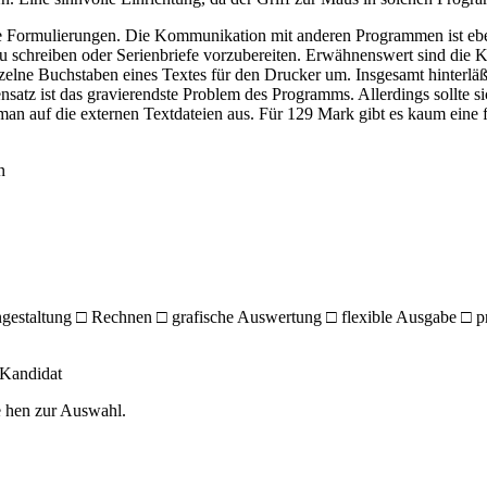
igte Formulierungen. Die Kommunikation mit anderen Programmen ist ebe
zu schreiben oder Serienbriefe vorzubereiten. Erwähnenswert sind die 
zelne Buchstaben eines Textes für den Drucker um. Insgesamt hinterläß
tz ist das gravierendste Problem des Programms. Allerdings sollte sich
 man auf die externen Textdateien aus. Für 129 Mark gibt es kaum eine f
n
engestaltung □ Rechnen □ grafische Auswertung □ flexible Ausgabe □ p
r Kandidat
e hen zur Auswahl.