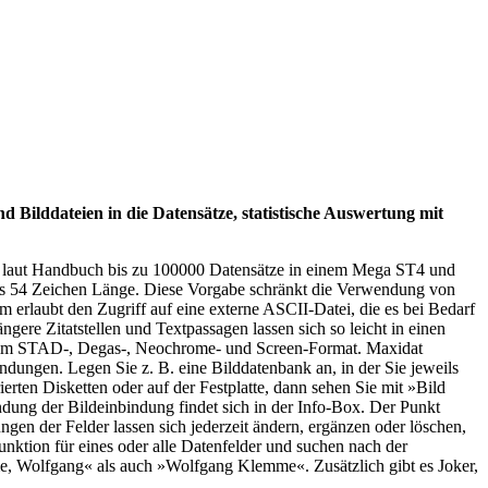
 Bilddateien in die Datensätze, statistische Auswertung mit
et laut Handbuch bis zu 100000 Datensätze in einem Mega ST4 und
weils 54 Zeichen Länge. Diese Vorgabe schränkt die Verwendung von
erlaubt den Zugriff auf eine externe ASCII-Datei, die es bei Bedarf
gere Zitatstellen und Textpassagen lassen sich so leicht in einen
ern im STAD-, Degas-, Neochrome- und Screen-Format. Maxidat
ndungen. Legen Sie z. B. eine Bilddatenbank an, in der Sie jeweils
en Disketten oder auf der Festplatte, dann sehen Sie mit »Bild
ndung der Bildeinbindung findet sich in der Info-Box. Der Punkt
en der Felder lassen sich jederzeit ändern, ergänzen oder löschen,
unktion für eines oder alle Datenfelder und suchen nach der
e, Wolfgang« als auch »Wolfgang Klemme«. Zusätzlich gibt es Joker,