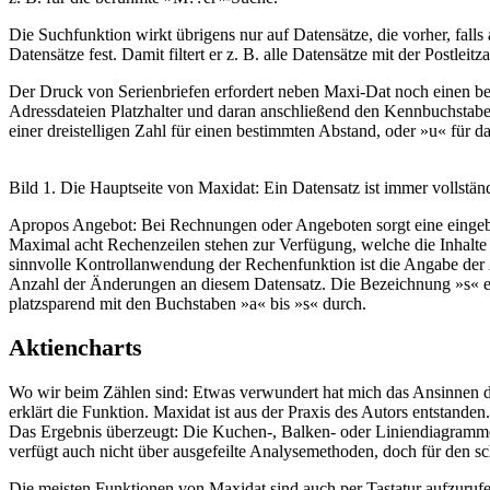
Die Suchfunktion wirkt übrigens nur auf Datensätze, die vorher, falls
Datensätze fest. Damit filtert er z. B. alle Datensätze mit der Postle
Der Druck von Serienbriefen erfordert neben Maxi-Dat noch einen bel
Adressdateien Platzhalter und daran anschließend den Kennbuchstabe
einer dreistelligen Zahl für einen bestimmten Abstand, oder »u« für d
Bild 1. Die Hauptseite von Maxidat: Ein Datensatz ist immer vollstän
Apropos Angebot: Bei Rechnungen oder Angeboten sorgt eine eingeba
Maximal acht Rechenzeilen stehen zur Verfügung, welche die Inhalte 
sinnvolle Kontrollanwendung der Rechenfunktion ist die Angabe der 
Anzahl der Änderungen an diesem Datensatz. Die Bezeichnung »s« erk
platzsparend mit den Buchstaben »a« bis »s« durch.
Aktiencharts
Wo wir beim Zählen sind: Etwas verwundert hat mich das Ansinnen d
erklärt die Funktion. Maxidat ist aus der Praxis des Autors entstanden
Das Ergebnis überzeugt: Die Kuchen-, Balken- oder Liniendiagramme
verfügt auch nicht über ausgefeilte Analysemethoden, doch für den sc
Die meisten Funktionen von Maxidat sind auch per Tastatur aufzurufen