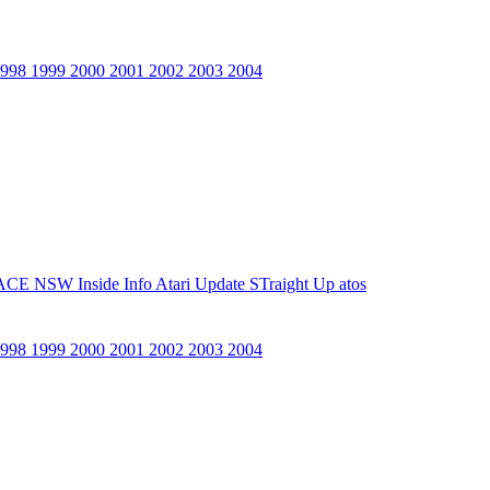
1998
1999
2000
2001
2002
2003
2004
ACE NSW Inside Info
Atari Update
STraight Up
atos
1998
1999
2000
2001
2002
2003
2004