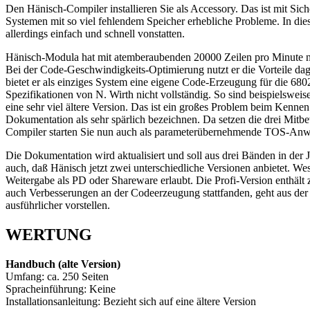
Den Hänisch-Compiler installieren Sie als Accessory. Das ist mit S
Systemen mit so viel fehlendem Speicher erhebliche Probleme. In di
allerdings einfach und schnell vonstatten.
Hänisch-Modula hat mit atemberaubenden 20000 Zeilen pro Minute n
Bei der Code-Geschwindigkeits-Optimierung nutzt er die Vorteile dage
bietet er als einziges System eine eigene Code-Erzeugung für die 6
Spezifikationen von N. Wirth nicht vollständig. So sind beispielswei
eine sehr viel ältere Version. Das ist ein großes Problem beim Kenne
Dokumentation als sehr spärlich bezeichnen. Da setzen die drei Mitbe
Compiler starten Sie nun auch als parameterübernehmende TOS-Anw
Die Dokumentation wird aktualisiert und soll aus drei Bänden in der J
auch, daß Hänisch jetzt zwei unterschiedliche Versionen anbietet. Wes
Weitergabe als PD oder Shareware erlaubt. Die Profi-Version enthäl
auch Verbesserungen an der Codeerzeugung stattfanden, geht aus der
ausführlicher vorstellen.
WERTUNG
Handbuch (alte Version)
Umfang: ca. 250 Seiten
Spracheinführung: Keine
Installationsanleitung: Bezieht sich auf eine ältere Version