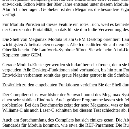
entwickelt. Schon Mitte der 80er Jahre entstand unter diesem Modul
Atari ST übertragen. Geblieben ist dem Megamax die besondere Eignu
verfügt.
Für Modula-Puristen ist dieses Feature ein rotes Tuch, weil es keine
der Grenzen der Portabilität, so daß für sie durch die Verwendung des 
Die Shell von Megamax-Modula ist am GEM-Desktop orientiert. Laufwer
wichtigsten Arbeitsdateien erzeugen. Alle Icons dürfen Sie auf dem D
Oberfläche ein. Die Laufwerk-Symbole öffnen Sie wie beim Atari-De
Kopieren unter GEM.
Gerade Modula-Einsteiger werden sich darüber sehr freuen, denn sie 
vergeuden. Alle Desktop-Funktionen sind vorhanden, bis hin zum Fo
Entwickler verbannen somit das graue Nagetier getrost in die Schubla
Zusätzlich zu den eingebauten Funktionen verleihen Sie der Shell du
Der Compiler selbst war bisher der Schwachpunkt des Megamax System
einen sehr stabilen Eindruck. Auch größere Programme lassen sich fehl
problemlos. Bei den Benchmarks zeigt der neue Megamax, was er kann
Williams-C als auch Laser-C schnitten bei diesem Test schlechter ab.
Auch am Sprachumfang des Compilers hat sich einiges getan. Die Ab
Standards für Modula kommen, wie etwa die REF-Parameter. Die Rü