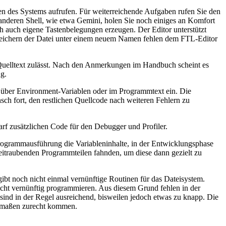
nen des Systems aufrufen. Für weiterreichende Aufgaben rufen Sie den
 anderen Shell, wie etwa Gemini, holen Sie noch einiges an Komfort
ch auch eigene Tastenbelegungen erzeugen. Der Editor unterstützt
eichern der Datei unter einem neuem Namen fehlen dem FTL-Editor
-Quelltext zulässt. Nach den Anmerkungen im Handbuch scheint es
g.
 über Environment-Variablen oder im Programmtext ein. Die
ch fort, den restlichen Quellcode nach weiteren Fehlern zu
rf zusätzlichen Code für den Debugger und Profiler.
rogrammausführung die Variableninhalte, in der Entwicklungsphase
zeitraubenden Programmteilen fahnden, um diese dann gezielt zu
ibt noch nicht einmal vernünftige Routinen für das Dateisystem.
cht vernünftig programmieren. Aus diesem Grund fehlen in der
sind in der Regel ausreichend, bisweilen jedoch etwas zu knapp. Die
germaßen zurecht kommen.