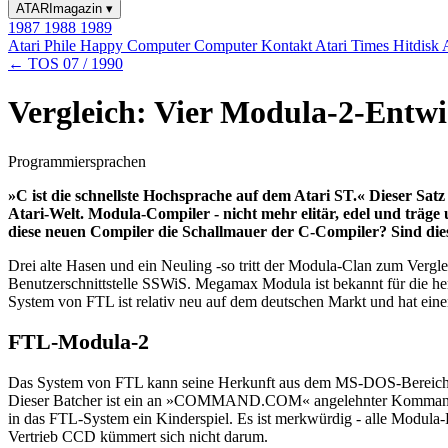
ATARImagazin
▾
1987
1988
1989
Atari Phile
Happy Computer
Computer Kontakt
Atari Times
Hitdisk
← TOS 07 / 1990
Vergleich: Vier Modula-2-Ent
Programmiersprachen
»C ist die schnellste Hochsprache auf dem Atari ST.« Dieser Sat
Atari-Welt. Modula-Compiler - nicht mehr elitär, edel und trä
diese neuen Compiler die Schallmauer der C-Compiler? Sind di
Drei alte Hasen und ein Neuling -so tritt der Modula-Clan zum Vergl
Benutzerschnittstelle SSWiS. Megamax Modula ist bekannt für die he
System von FTL ist relativ neu auf dem deutschen Markt und hat ei
FTL-Modula-2
Das System von FTL kann seine Herkunft aus dem MS-DOS-Bereich ni
Dieser Batcher ist ein an »COMMAND.COM« angelehnter Kommandozei
in das FTL-System ein Kinderspiel. Es ist merkwürdig - alle Modul
Vertrieb CCD kümmert sich nicht darum.