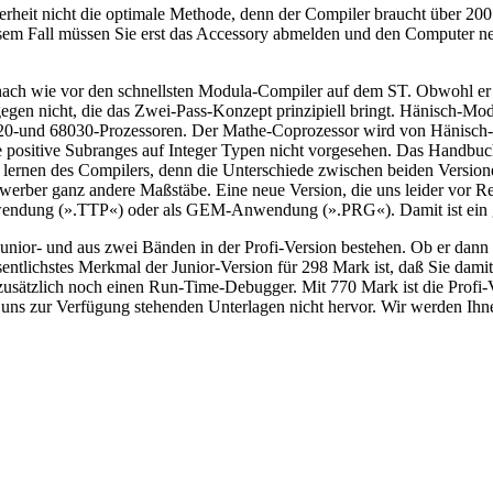
icherheit nicht die optimale Methode, denn der Compiler braucht übe
esem Fall müssen Sie erst das Accessory abmelden und den Computer ne
ach wie vor den schnellsten Modula-Compiler auf dem ST. Obwohl er e
gen nicht, die das Zwei-Pass-Konzept prinzipiell bringt. Hänisch-Modu
8020-und 68030-Prozessoren. Der Mathe-Coprozessor wird von Hänisch-M
se positive Subranges auf Integer Typen nicht vorgesehen. Das Handbuch
n lernen des Compilers, denn die Unterschiede zwischen beiden Versione
werber ganz andere Maßstäbe. Eine neue Version, die uns leider vor Red
endung (».TTP«) oder als GEM-Anwendung (».PRG«). Damit ist ein gr
unior- und aus zwei Bänden in der Profi-Version bestehen. Ob er dann a
entlichstes Merkmal der Junior-Version für 298 Mark ist, daß Sie damit
t zusätzlich noch einen Run-Time-Debugger. Mit 770 Mark ist die Prof
 uns zur Verfügung stehenden Unterlagen nicht hervor. Wir werden Ih