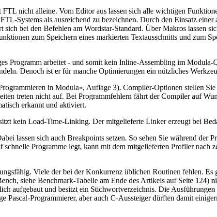
 FTL nicht alleine. Vom Editor aus lassen sich alle wichtigen Funktio
s FTL-Systems als ausreichend zu bezeichnen. Durch den Einsatz einer
iert sich bei den Befehlen am Wordstar-Standard. Über Makros lassen si
ktionen zum Speichern eines markierten Textausschnitts und zum Sp
iges Programm arbeitet - und somit kein Inline-Assembling im Modula
andeln. Denoch ist er für manche Optimierungen ein nützliches Werkzeu
»Programmieren in Modula«, Auflage 3). Compiler-Optionen stellen Sie
ten treten nicht auf. Bei Programmfehlern fährt der Compiler auf Wuns
isch erkannt und aktiviert.
zt kein Load-Time-Linking. Der mitgelieferte Linker erzeugt bei Beda
abei lassen sich auch Breakpoints setzen. So sehen Sie während der P
 schnelle Programme legt, kann mit dem mitgelieferten Profiler nach 
ngsfähig. Viele der bei der Konkurrenz üblichen Routinen fehlen. Es g
nch, siehe Benchmark-Tabelle am Ende des Artikels auf Seite 124) ni
ich aufgebaut und besitzt ein Stichwortverzeichnis. Die Ausführungen 
lige Pascal-Programmierer, aber auch C-Aussteiger dürften damit eini