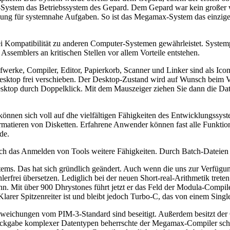
a-System das Betriebssystem des Gepard. Dem Gepard war kein großer w
ng für systemnahe Aufgaben. So ist das Megamax-System das einzige de
rlei Kompatibilität zu anderen Computer-Systemen gewährleistet. Systemp
Assemblers an kritischen Stellen vor allem Vorteile entstehen.
ke, Compiler, Editor, Papierkorb, Scanner und Linker sind als Icons d
esktop frei verschieben. Der Desktop-Zustand wird auf Wunsch beim Verl
sktop durch Doppelklick. Mit dem Mauszeiger ziehen Sie dann die Dat
können sich voll auf dhe vielfältigen Fähigkeiten des Entwicklungssyst
rmatieren von Disketten. Erfahrene Anwender können fast alle Funkti
de.
rch das Anmelden von Tools weitere Fähigkeiten. Durch Batch-Dateien 
s. Das hat sich gründlich geändert. Auch wenn die uns zur Verfügung 
erfrei übersetzen. Lediglich bei der neuen Short-real-Arithmetik trete
. Mit über 900 Dhrystones führt jetzt er das Feld der Modula-Compil
 Klarer Spitzenreiter ist und bleibt jedoch Turbo-C, das von einem Sin
weichungen vom PIM-3-Standard sind beseitigt. Außerdem besitzt der 
ckgabe komplexer Datentypen beherrschte der Megamax-Compiler scho