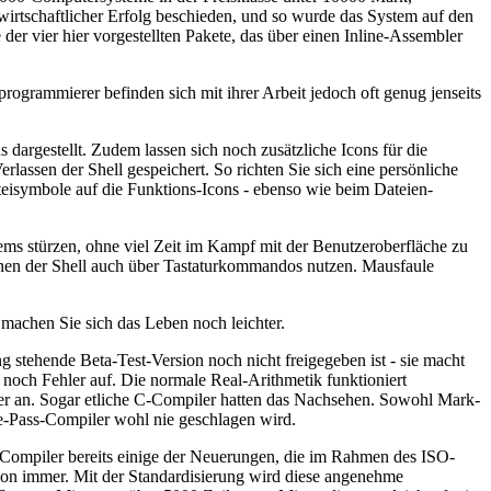
irtschaftlicher Erfolg beschieden, und so wurde das System auf den
r vier hier vorgestellten Pakete, das über einen Inline-Assembler
rogrammierer befinden sich mit ihrer Arbeit jedoch oft genug jenseits
argestellt. Zudem lassen sich noch zusätzliche Icons für die
assen der Shell gespeichert. So richten Sie sich eine persönliche
eisymbole auf die Funktions-Icons - ebenso wie beim Dateien-
ems stürzen, ohne viel Zeit im Kampf mit der Benutzeroberfläche zu
onen der Shell auch über Tastaturkommandos nutzen. Mausfaule
machen Sie sich das Leben noch leichter.
stehende Beta-Test-Version noch nicht freigegeben ist - sie macht
n noch Fehler auf. Die normale Real-Arithmetik funktioniert
er an. Sogar etliche C-Compiler hatten das Nachsehen. Sowohl Mark-
gle-Pass-Compiler wohl nie geschlagen wird.
Compiler bereits einige der Neuerungen, die im Rahmen des ISO-
n immer. Mit der Standardisierung wird diese angenehme