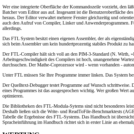
Wer eine integrierte Oberfläche der Kommandozeile vorzieht, den läßt
Batcher vom Editor aus auf. Insgesamt ist die Benutzeroberfläche de
heraus. Der Editor verwaltet mehrere Fenster gleichzeitig und orient
auch den Aufruf von Compiler, Linker und Anwenderprogrammen. Fun
allerdings.
Das FTL System besitzt einen eigenen Assembler, der als eigenständ
sich beim Assembler um kein hundertprozentig stabiles Produkt zu h
Der FTL-Compiler hält sich voll an den PIM-3-Standard (N. Wirth, 
Arbeitsgeschwindigkeit des Compilers ist hoch, unangenehme Wartezei
durchsuchen. Der Mathe-Coprozessor wird - wenn vorhanden - automat
Unter FTL müssen Sie Ihre Programme immer linken. Das System besit
Der Quelltext-Debugger testet Programme auf Wunsch schrittweise. D
eines Programmes ist das ausgesprochen wichtig. Wer großen Wert auf
optimieren.
Die Bibliotheken des FTL-Modula-Sytems sind nicht besonderes leistu
Deshalb ließen sich die Write- und ReadToFile-Benchmarktests (AGBe
Tabelle die Ergebnisse des FTL-Systems. Das Handbuch ist übersichtl
Spracheinführung im Handbuch richtet sich in erster Linie an ehema