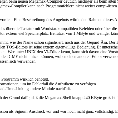
iegen beim neuen Megamax-Compiler deutlich niedriger als beim alten S
max-Compiler kann nach Programmfehlern nicht weiter compi-lieren. 
rden. Eine Beschreibung des Angebots würde den Rahmen dieses Artik
ts über die Tastatur mit Wordstar-kompatiblen Befehlen oder über d
 Editor extrem viel Speicherplatz. Benutzer von 1 MByte und weniger k
mmt, wie der Name schon signalisiert, noch aus der Gepard-Ära. Der Ed
ellen TOS-Editors ist seine extrem eigenwillige Bedienung. Er untersc
onen. Wer unter UNIX den Vl-Editor kennt, kann sich davon eine Vorst
den GME nicht nutzen können, wollen einen anderen Editor verwenden.
ssen sich verwenden.
as Programm wirklich benötigt.
mationen, um im Fehlerfall die Aufrufkette zu verfolgen.
ad-Time-Linking andere Module nachlädt.
uch der Grund dafür, daß die Megamax-Shell knapp 240 KByte groß ist
ion als Signum-Ausdruck vor und war noch nicht ganz vollständig. Es