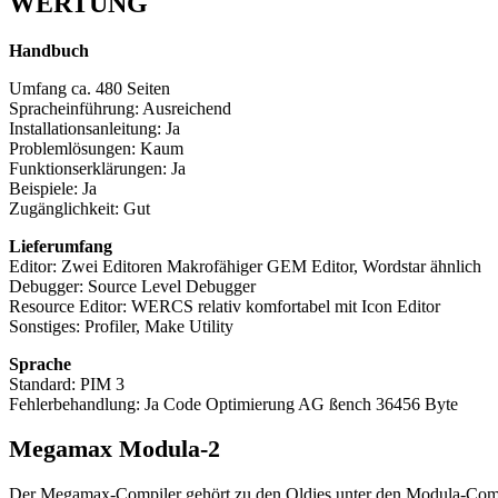
WERTUNG
Handbuch
Umfang ca. 480 Seiten
Spracheinführung: Ausreichend
Installationsanleitung: Ja
Problemlösungen: Kaum
Funktionserklärungen: Ja
Beispiele: Ja
Zugänglichkeit: Gut
Lieferumfang
Editor: Zwei Editoren Makrofähiger GEM Editor, Wordstar ähnlich
Debugger: Source Level Debugger
Resource Editor: WERCS relativ komfortabel mit Icon Editor
Sonstiges: Profiler, Make Utility
Sprache
Standard: PIM 3
Fehlerbehandlung: Ja Code Optimierung AG ßench 36456 Byte
Megamax Modula-2
Der Megamax-Compiler gehört zu den Oldies unter den Modula-Compi