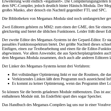
Erweiterung wohl endlich »legalisiert«. Die Compilierungungzeiten l
dem SPC-Compiler, jedoch deutlich hinter Hänisch-Modula. Der Mega
großes Manko, aber denoch ein Nachteil gegenüber FTL und SPC.
Die Bibliotheken von Megamax-Modula sind noch umfangreicher gewo
Zwei Editoren gehören zu MM2: zum einen der GME, den Sie einersei
gleichzeitig und bietet die üblichen Funktionen. Leider frißt dieser
Der zweite Editor des Megamax-Systems ist der Gepard-Editor. Er sta
passables Funktionsspektrum bietet. Der größte Nachteil dieses schn
Einfügen, einen zur Textbearbeitung und einen für die Editor-Funkti
abgewinnen. Vor allem Anwender, die aus Speicherplatzgründen auch 
dem Megamax-Modula zusammen, doch auch alle anderen Editoren la
Der Linker des Megamax-Systems kennt drei Verfahren:
Bei vollständiger Optimierung linkt er nur die Routinen, die d
Verkürzendes Linken läßt dem Programm noch ausreichend Infor
Es kommt zu keiner Optimierung, wenn das Programm über Lo
So können Sie die bereits geladenen Module mitbenutzen. Das ist a
enthaltenen Module mit. Im Endeffekt spart dies sogar Speicher.
Das Handbuch des Megamax-Compilers lag uns nur in einer Vorabvers