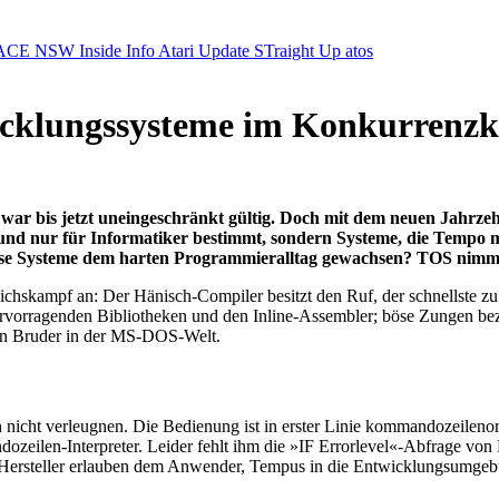
ACE NSW Inside Info
Atari Update
STraight Up
atos
wicklungssysteme im Konkurrenz
z war bis jetzt uneingeschränkt gültig. Doch mit dem neuen Jahrze
ge und nur für Informatiker bestimmt, sondern Systeme, die Tem
ese Systeme dem harten Programmieralltag gewachsen? TOS nimmt 
eichskampf an: Der Hänisch-Compiler besitzt den Ruf, der schnellste zu
rvorragenden Bibliotheken und den Inline-Assembler; böse Zungen bez
nen Bruder in der MS-DOS-Welt.
cht verleugnen. Die Bedienung ist in erster Linie kommandozeilenor
len-Interpreter. Leider fehlt ihm die »IF Errorlevel«-Abfrage vo
a-Hersteller erlauben dem Anwender, Tempus in die Entwicklungsumgeb