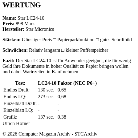
WERTUNG
Name:
Star LC24-10
Preis:
898 Mark
Hersteller:
Star Micronics
Stärken:
Günstiger Preis □ Papierparkfunktion □ gutes Schriftbild
Schwächen:
Relativ langsam □ kleiner Pufferspeicher
Fazit:
Der Star LC24-10 ist für Anwender geeignet, die für wenig
Geld ihre Dokumente in hoher Qualität zu Papier bringen wollen
und dabei Wartezeiten in Kauf nehmen.
Test:
LC24-10
Faktor (NEC P6+)
Endlos Draft:
130 sec.
0,65
Endlos LQ:
273 sec.
0,68
Einzelblatt Draft:
-
-
Einzelblatt LQ:
-
-
Grafik:
137 sec.
0,38
Ulrich Hofner
© 2026 Computer Magazin Archiv - STCArchiv