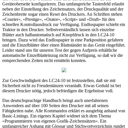
Geräteoberseite konfigurieren. Das umfangreiche Tastenfeld erlaubt
neben der Einstellung des Zeichensatzes, der Druckqualität und der
Zeichenbreite sogar einen Reset des Druckers. An Schriften stehen
»Courier«, »Prestige«, »Orator«, »Script« und »Draft« für den
schnellen Kontrollausdruck zur Verfügung. Endlospapier schiebt ein
Traktor in den Drucker. Selbstverständlich lassen sich einzelne
Blätter auch halbautomatisch auf Knopfdruck in den LC24-10
bringen. Dazu wird das Endlospapier in eine Parkposition gefahren
und die Einzelblätter über einen Blattständer in das Gerät eingeführt.
Leider stand uns für unseren Test der gegen Aufpreis erhältliche
automatische Einzelblatteinzug nicht zur Verfügung, so daß wir die
entsprechenden Zeiten nicht ermitteln konnten.
Zur Geschwindigkeit des LC24-10 ist festzustellen, daß sie mit
Sicherheit nicht zu Freudentänzen veranlaßt. Etwas Geduld ist bei
diesem Drucker nötig, jedoch befriedigen die Ergebnisse voll.
Das deutschsprachige Handbuch bringt auch unerfahrenen
Anwendern auf über 100 Seiten den Drucker mit all seinen
Fähigkeiten nahe. Alle Kommandos erklärt es ausgiebig anhand von
Basic-Listings. Ein eigenes Kapitel widmet sich dem Thema
»Programmieren von eigenen Grafik-Zeichensätzen«. Ein
umfangreicher Anhang mit Glossar und Stichwortverzeichnis rundet