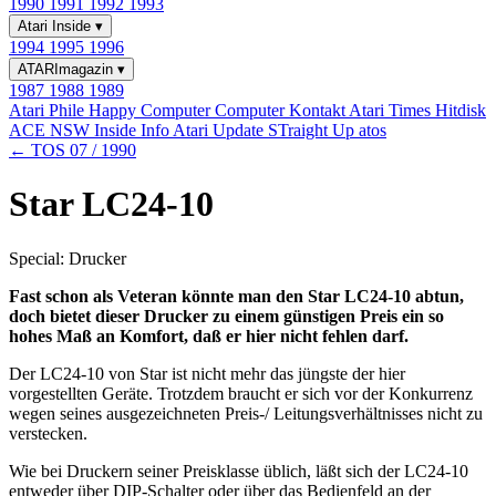
1990
1991
1992
1993
Atari Inside
▾
1994
1995
1996
ATARImagazin
▾
1987
1988
1989
Atari Phile
Happy Computer
Computer Kontakt
Atari Times
Hitdisk
ACE NSW Inside Info
Atari Update
STraight Up
atos
← TOS 07 / 1990
Star LC24-10
Special: Drucker
Fast schon als Veteran könnte man den Star LC24-10 abtun,
doch bietet dieser Drucker zu einem günstigen Preis ein so
hohes Maß an Komfort, daß er hier nicht fehlen darf.
Der LC24-10 von Star ist nicht mehr das jüngste der hier
vorgestellten Geräte. Trotzdem braucht er sich vor der Konkurrenz
wegen seines ausgezeichneten Preis-/ Leitungsverhältnisses nicht zu
verstecken.
Wie bei Druckern seiner Preisklasse üblich, läßt sich der LC24-10
entweder über DIP-Schalter oder über das Bedienfeld an der