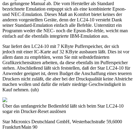
das gelungene Manual ab. Die vom Hersteller als Standard
bezeichnete Emulation entpuppt sich als eine kombinierte Epson-
und NEC-Emulation. Dieses Maß an Komfort bietet keines der
anderen vorgestellten Geräte, denn der LC24-10 versteht Dank
seiner Standard-Emulation einfach alle Befehle. Unterstützt ein
Programm weder die NEC- noch die Epson-Be-fehle, weicht man
einfach auf die ebenfalls integrierte IBM-Emulation aus.
Star liefert den LC24-10 mit 7 KByte Pufferspeicher, der sich
jedoch mit einer IC-Karte auf 32 KByte ausbauen läßt. Dies ist vor
allem dann zu empfehlen, wenn Sie mit seibstdefinierten
Grafikzeichensätzen arbeiten, da diese ebenfalls im Pufferspeicher
stehen. Abschließend läßt sich feststellen, daß der Star LC24-10 für
Anwender geeignet ist, deren Budget die Anschaffung eines teueren
Druckers nicht zuläßt, die aber bei der Druckqualität keine Abstriche
machen wollen und dafür die relativ niedrige Geschwindigkeit in
Kauf nehmen. (uh)
Über das umfangreiche Bedienfeld läßt sich beim Star LC24-10
sogar ein Drucker-Reset auslösen
Star Micronics Deutschland GmbH, Westerbachstraße 59,6000
Frankfurt/Main 90