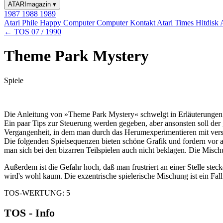
ATARImagazin
▾
1987
1988
1989
Atari Phile
Happy Computer
Computer Kontakt
Atari Times
Hitdisk
← TOS 07 / 1990
Theme Park Mystery
Spiele
Die Anleitung von »Theme Park Mystery« schwelgt in Erläuterungen ü
Ein paar Tips zur Steuerung werden gegeben, aber ansonsten soll der 
Vergangenheit, in dem man durch das Herumexperimentieren mit versch
Die folgenden Spielsequenzen bieten schöne Grafik und fordern vor
man sich bei den bizarren Teilspielen auch nicht beklagen. Die Misc
Außerdem ist die Gefahr hoch, daß man frustriert an einer Stelle st
wird's wohl kaum. Die exzentrische spielerische Mischung ist ein Fall
TOS-WERTUNG: 5
TOS - Info