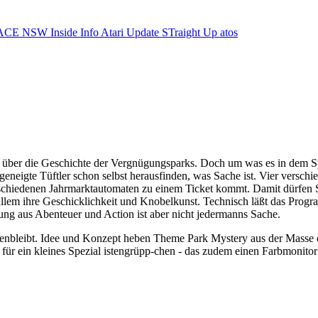
ACE NSW Inside Info
Atari Update
STraight Up
atos
ber die Geschichte der Vergnügungsparks. Doch um was es in dem Spiel
geneigte Tüftler schon selbst herausfinden, was Sache ist. Vier versch
iedenen Jahrmarktautomaten zu einem Ticket kommt. Damit dürfen Sie e
 allem ihre Geschicklichkeit und Knobelkunst. Technisch läßt das P
hung aus Abenteuer und Action ist aber nicht jedermanns Sache.
eckenbleibt. Idee und Konzept heben Theme Park Mystery aus der Masse 
 für ein kleines Spezial istengrüpp-chen - das zudem einen Farbmonitor 