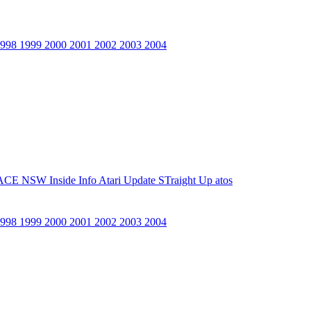
1998
1999
2000
2001
2002
2003
2004
ACE NSW Inside Info
Atari Update
STraight Up
atos
1998
1999
2000
2001
2002
2003
2004