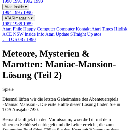
1990
1991
1992
1993
Atari Inside
▾
1994
1995
1996
ATARImagazin
▾
1987
1988
1989
Atari Phile
Happy Computer
Computer Kontakt
Atari Times
Hitdisk
ACE NSW Inside Info
Atari Update
STraight Up
atos
← TOS 08 / 1990
Meteore, Mysterien &
Marotten: Maniac-Mansion-
Lösung (Teil 2)
Spiele
Diesmal lüften wir die letzten Geheimnisse des Abenteuerspiels
»Maniac Mansion«. Die erste Hälfte dieser Lösung finden Sie in
TOS Ausgabe 7/90.
Bernard läuft jetzt in den Vorratsraum, woerdieTür mit dem
silbernen Schlüssel entriegelt und die Leiter erreicht, die zum
Swimming Pool führt. Füllen Sie den Krug mit Wasser aus dem