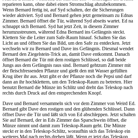
reparieren kann, ohne dabei einen Stromschlag abzubekommen.
Wenn Bernard fertig ist, auf Syd schalten, der die Sicherungen
wieder aktiviert. Syd und Bernard gehen jetzt gemeinsam zu Ednas
Zimmer. Bernard öffnet die Tür, während Syd abseits wartet. Ed na
schnappt sich Bernard. Syd hat jetzt Zeit, in diesem Zimmer
herumzustreunen, während Edna Bernard ins Gefängnis steckt.
Klettern Sie die Leiter zum Safe-Raum hinauf. Schalten Sie das
Licht an und öffnen Sie das Bild, um den Safe zu entdecken. Jetzt
wechseln wir zu Bernard und Dave ins Gefängnis. Diesmal wendet
Bernard den Ziegelstein-Trick an, damit Dave entkommt. Danach
öffnet Bernard die Tür mit dem rostigen Schlüssel, so daß beide
Jungs aus dem Gefängnis raus sind. Bernard gehtzum Zimmer mit
der fleischfressenden Pflanze und gießt den mit Wasser gefüllten
Krug über ihr aus. Jetzt gibt er der Pflanze noch die Pepsi und darf
dann an ihr hochklettern, um den Teleskop-Raum zu betreten. Hier
benutzt Bernard die Münze im Schlitz und dreht das Teleskop nach
rechts durch Druck auf den entsprechenden Knopf.
Dave und Bernard versammeln sich vor dem Zimmer von Weird Ed.
Bernard gibt Dave den rostigen und den glühenden Schlüssel. Dann
öffnet Dave die Tür und läßt sich von Ed abschleppen. Jetzt schalten
Sie auf Bernard, der in Eds Zimmer das Sparschwein öffnet, die
Münze nimmt und damit zum Teleskop-Raum geht. Die Münze
steckt er in den Teleskop-Schlitz, woraufhin sich das Teleskop ein
weiteres Mal nach rechts drehen läßt. Wenn er jetzt das Teleskop