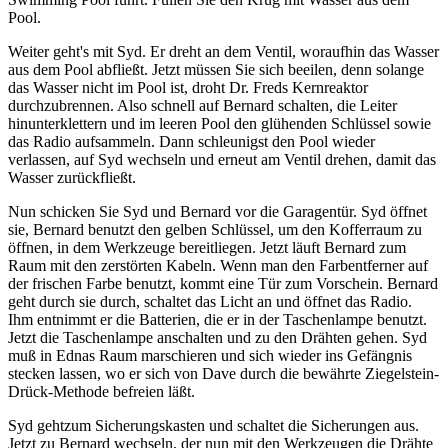
Pool.
Weiter geht's mit Syd. Er dreht an dem Ventil, woraufhin das Wasser
aus dem Pool abfließt. Jetzt müssen Sie sich beeilen, denn solange
das Wasser nicht im Pool ist, droht Dr. Freds Kernreaktor
durchzubrennen. Also schnell auf Bernard schalten, die Leiter
hinunterklettern und im leeren Pool den glühenden Schlüssel sowie
das Radio aufsammeln. Dann schleunigst den Pool wieder
verlassen, auf Syd wechseln und erneut am Ventil drehen, damit das
Wasser zurückfließt.
Nun schicken Sie Syd und Bernard vor die Garagentür. Syd öffnet
sie, Bernard benutzt den gelben Schlüssel, um den Kofferraum zu
öffnen, in dem Werkzeuge bereitliegen. Jetzt läuft Bernard zum
Raum mit den zerstörten Kabeln. Wenn man den Farbentferner auf
der frischen Farbe benutzt, kommt eine Tür zum Vorschein. Bernard
geht durch sie durch, schaltet das Licht an und öffnet das Radio.
Ihm entnimmt er die Batterien, die er in der Taschenlampe benutzt.
Jetzt die Taschenlampe anschalten und zu den Drähten gehen. Syd
muß in Ednas Raum marschieren und sich wieder ins Gefängnis
stecken lassen, wo er sich von Dave durch die bewährte Ziegelstein-
Drück-Methode befreien läßt.
Syd gehtzum Sicherungskasten und schaltet die Sicherungen aus.
Jetzt zu Bernard wechseln, der nun mit den Werkzeugen die Drähte