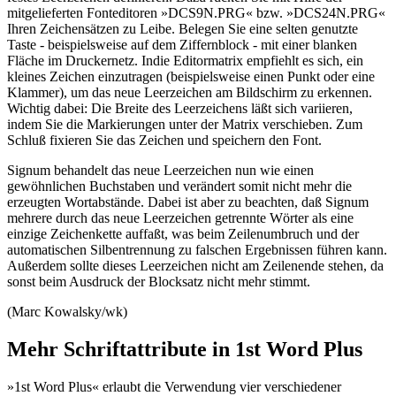
mitgelieferten Fonteditoren »DCS9N.PRG« bzw. »DCS24N.PRG«
Ihren Zeichensätzen zu Leibe. Belegen Sie eine selten genutzte
Taste - beispielsweise auf dem Ziffernblock - mit einer blanken
Fläche im Druckernetz. Indie Editormatrix empfiehlt es sich, ein
kleines Zeichen einzutragen (beispielsweise einen Punkt oder eine
Klammer), um das neue Leerzeichen am Bildschirm zu erkennen.
Wichtig dabei: Die Breite des Leerzeichens läßt sich variieren,
indem Sie die Markierungen unter der Matrix verschieben. Zum
Schluß fixieren Sie das Zeichen und speichern den Font.
Signum behandelt das neue Leerzeichen nun wie einen
gewöhnlichen Buchstaben und verändert somit nicht mehr die
erzeugten Wortabstände. Dabei ist aber zu beachten, daß Signum
mehrere durch das neue Leerzeichen getrennte Wörter als eine
einzige Zeichenkette auffaßt, was beim Zeilenumbruch und der
automatischen Silbentrennung zu falschen Ergebnissen führen kann.
Außerdem sollte dieses Leerzeichen nicht am Zeilenende stehen, da
sonst beim Ausdruck der Blocksatz nicht mehr stimmt.
(Marc Kowalsky/wk)
Mehr Schriftattribute in 1st Word Plus
»1st Word Plus« erlaubt die Verwendung vier verschiedener