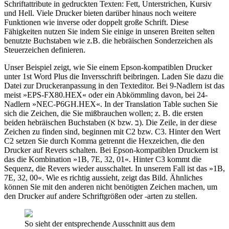
Schriftattribute in gedruckten Texten: Fett, Unterstrichen, Kursiv
und Hell. Viele Drucker bieten darüber hinaus noch weitere
Funktionen wie inverse oder doppelt große Schrift. Diese
Fähigkeiten nutzen Sie indem Sie einige in unseren Breiten selten
benutzte Buchstaben wie z.B. die hebräischen Sonderzeichen als
Steuerzeichen definieren.
Unser Beispiel zeigt, wie Sie einem Epson-kompatiblen Drucker
unter 1st Word Plus die Inversschrift beibringen. Laden Sie dazu die
Datei zur Druckeranpassung in den Texteditor. Bei 9-Nadlern ist das
meist »EPS-FX80.HEX« oder ein Abkömmling davon, bei 24-
Nadlern »NEC-P6GH.HEX«. In der Translation Table suchen Sie
sich die Zeichen, die Sie mißbrauchen wollen; z. B. die ersten
beiden hebräischen Buchstaben (א bzw. ב). Die Zeile, in der diese
Zeichen zu finden sind, beginnen mit C2 bzw. C3. Hinter den Wert
C2 setzen Sie durch Komma getrennt die Hexzeichen, die den
Drucker auf Revers schalten. Bei Epson-kompatiblen Druckern ist
das die Kombination »1B, 7E, 32, 01«. Hinter C3 kommt die
Sequenz, die Revers wieder ausschaltet. In unserem Fall ist das »1B,
7E, 32, 00«. Wie es richtig aussieht, zeigt das Bild. Ähnliches
können Sie mit den anderen nicht benötigten Zeichen machen, um
den Drucker auf andere Schriftgrößen oder -arten zu stellen.
So sieht der entsprechende Ausschnitt aus dem