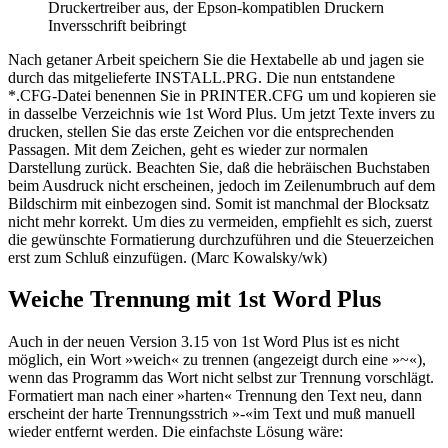
Druckertreiber aus, der Epson-kompatiblen Druckern
Inversschrift beibringt
Nach getaner Arbeit speichern Sie die Hextabelle ab und jagen sie
durch das mitgelieferte INSTALL.PRG. Die nun entstandene
*.CFG-Datei benennen Sie in PRINTER.CFG um und kopieren sie
in dasselbe Verzeichnis wie 1st Word Plus. Um jetzt Texte invers zu
drucken, stellen Sie das erste Zeichen vor die entsprechenden
Passagen. Mit dem Zeichen, geht es wieder zur normalen
Darstellung zurück. Beachten Sie, daß die hebräischen Buchstaben
beim Ausdruck nicht erscheinen, jedoch im Zeilenumbruch auf dem
Bildschirm mit einbezogen sind. Somit ist manchmal der Blocksatz
nicht mehr korrekt. Um dies zu vermeiden, empfiehlt es sich, zuerst
die gewünschte Formatierung durchzuführen und die Steuerzeichen
erst zum Schluß einzufügen. (Marc Kowalsky/wk)
Weiche Trennung mit 1st Word Plus
Auch in der neuen Version 3.15 von 1st Word Plus ist es nicht
möglich, ein Wort »weich« zu trennen (angezeigt durch eine »~«),
wenn das Programm das Wort nicht selbst zur Trennung vorschlägt.
Formatiert man nach einer »harten« Trennung den Text neu, dann
erscheint der harte Trennungsstrich »-«im Text und muß manuell
wieder entfernt werden. Die einfachste Lösung wäre: