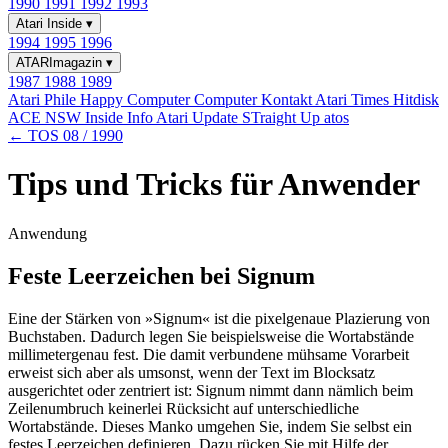
1990
1991
1992
1993
Atari Inside
▾
1994
1995
1996
ATARImagazin
▾
1987
1988
1989
Atari Phile
Happy Computer
Computer Kontakt
Atari Times
Hitdisk
ACE NSW Inside Info
Atari Update
STraight Up
atos
← TOS 08 / 1990
Tips und Tricks für Anwender
Anwendung
Feste Leerzeichen bei Signum
Eine der Stärken von »Signum« ist die pixelgenaue Plazierung von
Buchstaben. Dadurch legen Sie beispielsweise die Wortabstände
millimetergenau fest. Die damit verbundene mühsame Vorarbeit
erweist sich aber als umsonst, wenn der Text im Blocksatz
ausgerichtet oder zentriert ist: Signum nimmt dann nämlich beim
Zeilenumbruch keinerlei Rücksicht auf unterschiedliche
Wortabstände. Dieses Manko umgehen Sie, indem Sie selbst ein
festes Leerzeichen definieren. Dazu rücken Sie mit Hilfe der