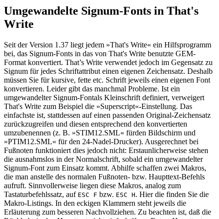
Umgewandelte Signum-Fonts in That's
Write
Seit der Version 1.37 liegt jedem »That's Write« ein Hilfsprogramm
bei, das Signum-Fonts in das von That's Write benutzte GEM-
Format konvertiert. That’s Write verwendet jedoch im Gegensatz zu
Signum für jedes Schriftattribut einen eigenen Zeichensatz. Deshalb
müssen Sie für kursive, fette etc. Schrift jeweils einen eigenen Font
konvertieren. Leider gibt das manchmal Probleme. Ist ein
umgewandelter Signum-Fontals Kleinschrift definiert, verweigert
That's Write zum Beispiel die »Superscript«-Einstellung. Das
einfachste ist, stattdessen auf einen passenden Original-Zeichensatz
zurückzugreifen und diesen entsprechend den konvertierten
umzubenennen (z. B. »STIM12.SML« fürden Bildschirm und
»PTIM12.SML« für den 24-Nadel-Drucker). Ausgerechnet bei
Fußnoten funktioniert dies jedoch nicht: Erstaunlicherweise stehen
die ausnahmslos in der Normalschrift, sobald ein umgewandelter
Signum-Font zum Einsatz kommt. Abhilfe schaffen zwei Makros,
die man anstelle des normalen Fußnoten- bzw. Haupttext-Befehls
aufruft. Sinnvollerweise liegen diese Makros, analog zum
Tastaturbefehlssatz, auf
bzw.
. Hier die finden Sie die
ESC F
ESC H
Makro-Listings. In den eckigen Klammern steht jeweils die
Erläuterung zum besseren Nachvollziehen. Zu beachten ist, daß die