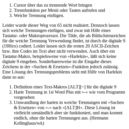
Cursor über das zu trennende Wort bringen
Trennfunktion per Menü oder Tasten aufrufen und
Weiche Trennung einfügen.
Leider wurde dieser Weg von 65 nicht realisiert. Dennoch lassen
sich weiche Trennungen einfügen, und zwar mit Hilfe eines
Tastatur- oder Makroprozessor. Die Tilde, die als Bildschirmzeichen
für die weiche Trennung Verwendung findet, ist durch die digitale 9
(19Hex) codiert. Leider lassen sich die ersten 20 ASCII-Zeichen
bzw. ihre Codes im Text aber nicht verwenden. Auch über ein
Tastatur-Makro, beispielsweise von »Harlekin«, läßt sich keine
digitale 9 eingeben. Sonderbarerweise ist die Eingabe dieses
Zeichens in der »Suchen & Ersetzen«-Funktion jedoch zulässig.
Eine Lösung des Trennungsproblems sieht mit Hilfe von Harlekin
dann so aus:
Definition eines Text-Makros [ALT][~] für die digitale 9
Harte Trennung in 1st Word Plus mit »-« wie vom Programm
vorgesehen
Umwandlung der harten in weiche Trennungen mit »Suchen
& Ersetzen« von »-« nach »[ALT]H«. Diese Lösung ist
vielleicht umständlich aber sie funktioniert, und man kommt
endlich, ohne die harten Trennungen aus. (Hermann
Kellinghaus/wk)