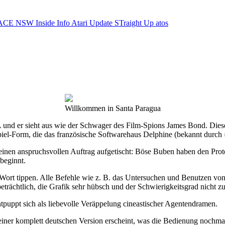
ACE NSW Inside Info
Atari Update
STraight Up
atos
Willkommen in Santa Paragua
nd er sieht aus wie der Schwager des Film-Spions James Bond. Diese Äh
iel-Form, die das französische Softwarehaus Delphine (bekannt durch 
en anspruchsvollen Auftrag aufgetischt: Böse Buben haben den Prototyp
beginnt.
 Wort tippen. Alle Befehle wie z. B. das Untersuchen und Benutzen v
trächtlich, die Grafik sehr hübsch und der Schwierigkeitsgrad nicht zu
tpuppt sich als liebevolle Veräppelung cineastischer Agentendramen.
 einer komplett deutschen Version erscheint, was die Bedienung nochmal e