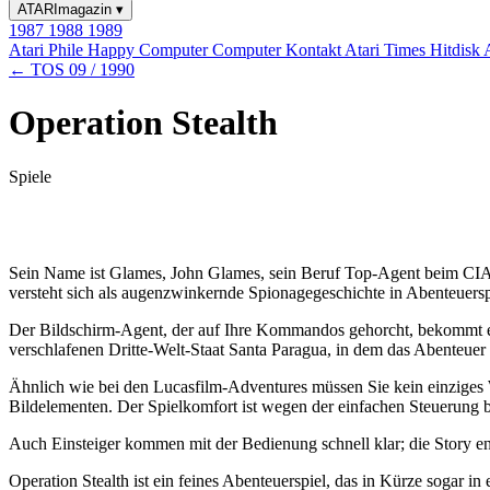
ATARImagazin
▾
1987
1988
1989
Atari Phile
Happy Computer
Computer Kontakt
Atari Times
Hitdisk
← TOS 09 / 1990
Operation Stealth
Spiele
Sein Name ist Glames, John Glames, sein Beruf Top-Agent beim CIA u
versteht sich als augenzwinkernde Spionagegeschichte in Abenteuersp
Der Bildschirm-Agent, der auf Ihre Kommandos gehorcht, bekommt ein
verschlafenen Dritte-Welt-Staat Santa Paragua, in dem das Abenteuer 
Ähnlich wie bei den Lucasfilm-Adventures müssen Sie kein einziges
Bildelementen. Der Spielkomfort ist wegen der einfachen Steuerung be
Auch Einsteiger kommen mit der Bedienung schnell klar; die Story en
Operation Stealth ist ein feines Abenteuerspiel, das in Kürze sogar in