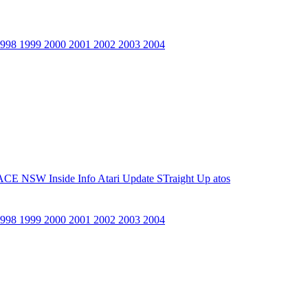
1998
1999
2000
2001
2002
2003
2004
ACE NSW Inside Info
Atari Update
STraight Up
atos
1998
1999
2000
2001
2002
2003
2004