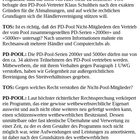
befragte den PD-Pool-Vertreter Klaus Schultheis nach den exakten
Gründen für die Abmahnungen, und auf welche rechtlichen
Grundlagen sich die Händlervereinigung stützen will.
TOS:
Ist es richtig, daß der PD-Pool Nicht-Mitgliedern den Vertrieb
der vom Pool zusammengestellten PD-Serien »2000er« und
»5000er« untersagt? Nach unseren Informationen mahnte ein
Rechtsanwalt mehrere Händler und Computerclubs ab.
PD-POOL:
Die PD-Pool-Serien 2000er und 5000er dürfen nur von
den ca. 34 aktiven Teilnehmern des PD-Pool vertrieben werden.
Mitbewerbern, die mit ihrem Verhalten gegen Paragraph 1 UWG
verstoßen, haben wir Gelegenheit zur außergerichtlichen
Bereinigung des Streitverhältnisses gegeben.
TOS:
Gegen welches Recht verstoßen die Nicht-Pool-Mitglieder?
PD-POOL:
Laut höchster richterlicher Rechtssprechung verkörpert
ein Programm, das eine gewisse wettbewerbsrechtliche Eigenart
ausweist und auch nicht ohne weiteres neu gefertigt werden kann,
einen schützenswerten wettbewerblichen Besitzstand. Dessen
unmittelbare oder fast identische Übernahme und Verwertung zu
einer Zeit, zu der es dem Gestalter des Programms noch nicht
möglich war, seine Aufwendungen und Leistungen zu amortisieren,
ist daher nach den Grundsätzen des wettbewerblichen