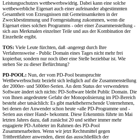
Leistungsschutzes wettbewerbswidrig. Dabei kann eine solche
wettbewerbliche Eigenart auch einer aufeinander abgestimmten
Gesamtheit von Erzeugnissen mit Gemeinsamkeiten in der
Zweckbestimmung und Formgestaltung zukommen, wenn die
Eigenart eines solchen Programms - oder einer Zusammenstellung -
sich aus Merkmalen einzelner Teile und aus der Kombination der
Einzelteile ergibt.
TOS:
Viele Leute fürchten, daß -angeregt durch Ihre
Verfahrensweise - Public Domain eines Tages nicht mehr frei
kopierbar, sondern nur noch über eine Stelle beziehbar ist. Wie
stehen Sie zu dieser Befürchtung?
PD-POOL:
Nun, der vom PD-Pool beanspruchte
Wettbewerbsschutz bezieht sich lediglich auf die Zusammenstellung
der 2000er- und 5000er-Serien. An dem Status der verwendeten
Software ändert sich nichts: PD-Software bleibt Public Domain. Die
von Ihnen angedeutete Gefahr der Monopolisierung im PD-Bereich
besteht aber tatsächlich: Es gibt marktbeherrschende Unternehmen,
bei denen der Anwender schon heute »alle PD-Programme und -
Serien aus einer Hand« bekommt. Diese Erkenntnis führte im Mai
letzten Jahres dazu, daß zunächst 20 und seither immer mehr
engagierte PD-Anbieter im Rahmen des PD-Pool
Zusammenarbeiten. Wenn wir jetzt Rechtsmittel gegen
Trittbrettfahrer anwenden, dient das ausschließlich der