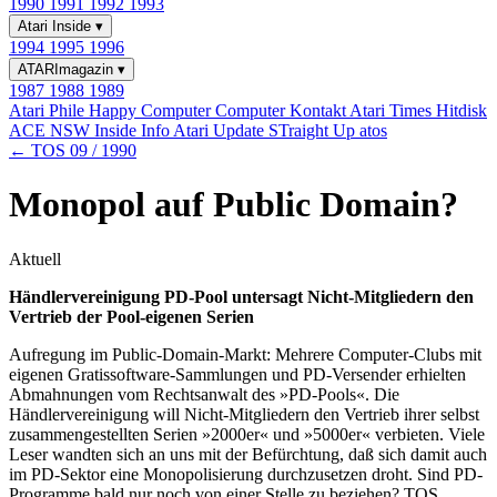
1990
1991
1992
1993
Atari Inside
▾
1994
1995
1996
ATARImagazin
▾
1987
1988
1989
Atari Phile
Happy Computer
Computer Kontakt
Atari Times
Hitdisk
ACE NSW Inside Info
Atari Update
STraight Up
atos
← TOS 09 / 1990
Monopol auf Public Domain?
Aktuell
Händlervereinigung PD-Pool untersagt Nicht-Mitgliedern den
Vertrieb der Pool-eigenen Serien
Aufregung im Public-Domain-Markt: Mehrere Computer-Clubs mit
eigenen Gratissoftware-Sammlungen und PD-Versender erhielten
Abmahnungen vom Rechtsanwalt des »PD-Pools«. Die
Händlervereinigung will Nicht-Mitgliedern den Vertrieb ihrer selbst
zusammengestellten Serien »2000er« und »5000er« verbieten. Viele
Leser wandten sich an uns mit der Befürchtung, daß sich damit auch
im PD-Sektor eine Monopolisierung durchzusetzen droht. Sind PD-
Programme bald nur noch von einer Stelle zu beziehen? TOS