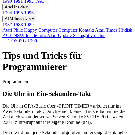
1990
1991
1992
1993
Atari Inside
▾
1994
1995
1996
ATARImagazin
▾
1987
1988
1989
Atari Phile
Happy Computer
Computer Kontakt
Atari Times
Hitdisk
ACE NSW Inside Info
Atari Update
STraight Up
atos
← TOS 09 / 1990
Tips und Tricks für
Programmierer
Programmieren
Die Uhr im Ein-Sekunden-Takt
Die Uhr in GFA-Basic über »PRINT TIMER« arbeitet nur im
Zwei-Sekunden-Takt. Durch einen kleinen Trick erhalten Sie die
Zeit auch sekundenweise: Setzen Sie mit »EVERY 200 ...« den
200-Hz-Interrupt auf ihre eigene Routine (uhr).
Diese wird nun jede Sekunde aufgerufen und erzeugt die aktuelle