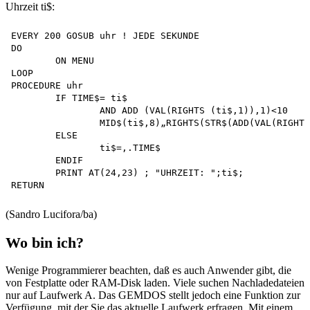
Uhrzeit ti$:
EVERY 200 GOSUB uhr ! JEDE SEKUNDE 

DO

	ON MENU 

LOOP

PROCEDURE uhr 

	IF TIME$= ti$

		AND ADD (VAL(RIGHTS (ti$,1)),1)<10 

		MID$(ti$,8)„RIGHTS(STR$(ADD(VAL(RIGHTS(ti$,1)),1)),1)

	ELSE

		ti$=,.TIME$

	ENDIF

	PRINT AT(24,23) ; "UHRZEIT: ";ti$;

(Sandro Lucifora/ba)
Wo bin ich?
Wenige Programmierer beachten, daß es auch Anwender gibt, die
von Festplatte oder RAM-Disk laden. Viele suchen Nachladedateien
nur auf Laufwerk A. Das GEMDOS stellt jedoch eine Funktion zur
Verfügung, mit der Sie das aktuelle Laufwerk erfragen. Mit einem