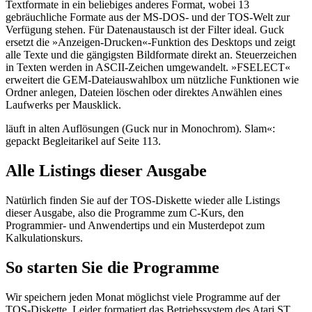
Textformate in ein beliebiges anderes Format, wobei 13
gebräuchliche Formate aus der MS-DOS- und der TOS-Welt zur
Verfügung stehen. Für Datenaustausch ist der Filter ideal. Guck
ersetzt die »Anzeigen-Drucken«-Funktion des Desktops und zeigt
alle Texte und die gängigsten Bildformate direkt an. Steuerzeichen
in Texten werden in ASCII-Zeichen umgewandelt. »FSELECT«
erweitert die GEM-Dateiauswahlbox um nützliche Funktionen wie
Ordner anlegen, Dateien löschen oder direktes Anwählen eines
Laufwerks per Mausklick.
läuft in alten Auflösungen (Guck nur in Monochrom). Slam«:
gepackt Begleitarikel auf Seite 113.
Alle Listings dieser Ausgabe
Natürlich finden Sie auf der TOS-Diskette wieder alle Listings
dieser Ausgabe, also die Programme zum C-Kurs, den
Programmier- und Anwendertips und ein Musterdepot zum
Kalkulationskurs.
So starten Sie die Programme
Wir speichern jeden Monat möglichst viele Programme auf der
TOS-Diskette. Leider formatiert das Betriebssystem des Atari ST