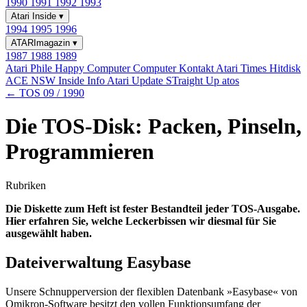
1990
1991
1992
1993
Atari Inside
▾
1994
1995
1996
ATARImagazin
▾
1987
1988
1989
Atari Phile
Happy Computer
Computer Kontakt
Atari Times
Hitdisk
ACE NSW Inside Info
Atari Update
STraight Up
atos
← TOS 09 / 1990
Die TOS-Disk: Packen, Pinseln,
Programmieren
Rubriken
Die Diskette zum Heft ist fester Bestandteil jeder TOS-Ausgabe.
Hier erfahren Sie, welche Leckerbissen wir diesmal für Sie
ausgewählt haben.
Dateiverwaltung Easybase
Unsere Schnupperversion der flexiblen Datenbank »Easybase« von
Omikron-Software besitzt den vollen Funktionsumfang der