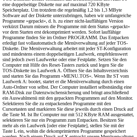
eine doppelseitige Diskette nur auf maximal 720 KByte
Speicherplatz. Um trotzdem die regelmäßig 1,2 bis 1,3 MByte
Software auf der Diskette unterzubringen, haben wir umfangreiche
Programme »gepackt«, d. h. zu einer nicht-lauffähigen Version
verkürzt Darum müssen die Programme mit dem Status »gepackt«
vor dem Starten erst dekomprimiert werden. Sofort lauffähige
Programme finden Sie im Ordner PROGRAMM. Das Entpacken
erledigt fast vollautomatisch die Menüverwaltung auf jeder TOS-
Diskette. Die Menüverwaltung arbeitet mit jeder ST-Konfiguration
und mindestens einem doppelseitigen Laufwerk, empfehlenswert
sind jedoch zwei Laufwerke oder eine Festplatte. Setzen Sie den
Computer mit Hilfe des Reset-Tasters zurück und legen Sie die
TOS-Diskette ins Laufwerk A. Öffnen Sie das Inhaltsverzeichnis
und starten Sie das Programm »MENU.TOS«. Wenn Ihr ST vom
Laufwerk A: bootet, startet er die Menüverwaltung durch einen
Auto-Ordner von selbst. Der Computer installiert selbstständig eine
RAM-Disk zur Datenzwischensicherung und bringt anschließend
ein Auswahlmenü mit den gepackten Programmen auf den Monitor.
Selektieren Sie die zu entpackenden Programme mit den
Cursortasten und markieren Sie diese jeweils durch einen Druck auf
die Taste M. Ist Ihr Computer nur mit 512 KByte RAM ausgestattet,
selektieren Sie nur ein Programm zum Entpacken. Besitzen Sie
mehr als ein Laufwerk [oder eine Festplatte], stellen Sie mit der
Taste L ein, wohin die dekomprimierten Programme gespeichert
werden. Nach einem Druck auf X entpackt unsere Menüverwaltung