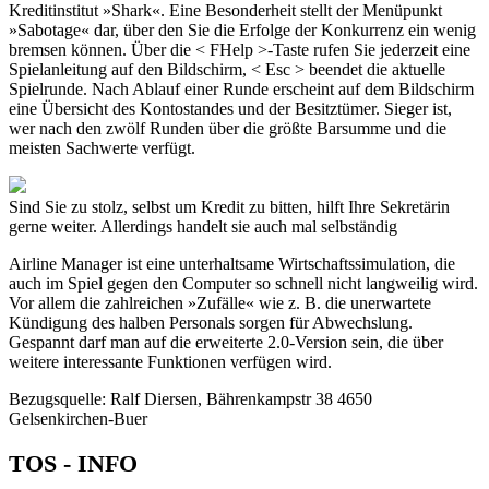
Kreditinstitut »Shark«. Eine Besonderheit stellt der Menüpunkt
»Sabotage« dar, über den Sie die Erfolge der Konkurrenz ein wenig
bremsen können. Über die < FHelp >-Taste rufen Sie jederzeit eine
Spielanleitung auf den Bildschirm, < Esc > beendet die aktuelle
Spielrunde. Nach Ablauf einer Runde erscheint auf dem Bildschirm
eine Übersicht des Kontostandes und der Besitztümer. Sieger ist,
wer nach den zwölf Runden über die größte Barsumme und die
meisten Sachwerte verfügt.
Sind Sie zu stolz, selbst um Kredit zu bitten, hilft Ihre Sekretärin
gerne weiter. Allerdings handelt sie auch mal selbständig
Airline Manager ist eine unterhaltsame Wirtschaftssimulation, die
auch im Spiel gegen den Computer so schnell nicht langweilig wird.
Vor allem die zahlreichen »Zufälle« wie z. B. die unerwartete
Kündigung des halben Personals sorgen für Abwechslung.
Gespannt darf man auf die erweiterte 2.0-Version sein, die über
weitere interessante Funktionen verfügen wird.
Bezugsquelle: Ralf Diersen, Bährenkampstr 38 4650
Gelsenkirchen-Buer
TOS - INFO