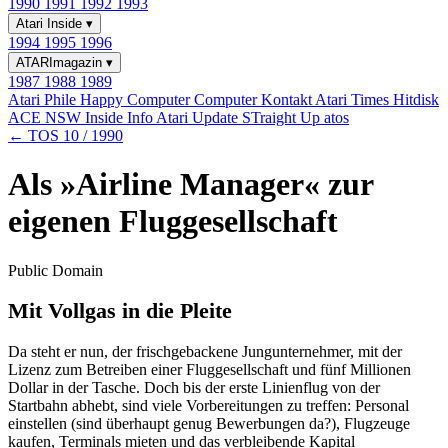
1990
1991
1992
1993
Atari Inside
▾
1994
1995
1996
ATARImagazin
▾
1987
1988
1989
Atari Phile
Happy Computer
Computer Kontakt
Atari Times
Hitdisk
ACE NSW Inside Info
Atari Update
STraight Up
atos
← TOS 10 / 1990
Als »Airline Manager« zur
eigenen Fluggesellschaft
Public Domain
Mit Vollgas in die Pleite
Da steht er nun, der frischgebackene Jungunternehmer, mit der
Lizenz zum Betreiben einer Fluggesellschaft und fünf Millionen
Dollar in der Tasche. Doch bis der erste Linienflug von der
Startbahn abhebt, sind viele Vorbereitungen zu treffen: Personal
einstellen (sind überhaupt genug Bewerbungen da?), Flugzeuge
kaufen, Terminals mieten und das verbleibende Kapital