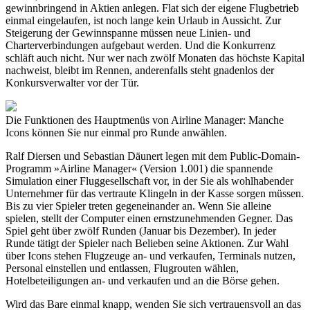
gewinnbringend in Aktien anlegen. Flat sich der eigene Flugbetrieb
einmal eingelaufen, ist noch lange kein Urlaub in Aussicht. Zur
Steigerung der Gewinnspanne müssen neue Linien- und
Charterverbindungen aufgebaut werden. Und die Konkurrenz
schläft auch nicht. Nur wer nach zwölf Monaten das höchste Kapital
nachweist, bleibt im Rennen, anderenfalls steht gnadenlos der
Konkursverwalter vor der Tür.
Die Funktionen des Hauptmenüs von Airline Manager: Manche
Icons können Sie nur einmal pro Runde anwählen.
Ralf Diersen und Sebastian Däunert legen mit dem Public-Domain-
Programm »Airline Manager« (Version 1.001) die spannende
Simulation einer Fluggesellschaft vor, in der Sie als wohlhabender
Unternehmer für das vertraute Klingeln in der Kasse sorgen müssen.
Bis zu vier Spieler treten gegeneinander an. Wenn Sie alleine
spielen, stellt der Computer einen ernstzunehmenden Gegner. Das
Spiel geht über zwölf Runden (Januar bis Dezember). In jeder
Runde tätigt der Spieler nach Belieben seine Aktionen. Zur Wahl
über Icons stehen Flugzeuge an- und verkaufen, Terminals nutzen,
Personal einstellen und entlassen, Flugrouten wählen,
Hotelbeteiligungen an- und verkaufen und an die Börse gehen.
Wird das Bare einmal knapp, wenden Sie sich vertrauensvoll an das