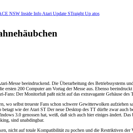
ACE NSW Inside Info
Atari Update
STraight Up
atos
 Sahnehäubchen
er Atari-Messe beeindruckend. Die Überarbeitung des Betriebssystems un
 die ersten 200 Computer am Vortag der Messe aus. Ebenso beeindruckt
ri-Fans: Der Monitorfuß paßt nicht auf das extravagante Gehäuse des 
en, wo selbst treueste Fans schon schwere Gewitterwolken aufziehen sah
 betagt wie der Atari ST Der neue Desktop des TT dürfte zwar auch be
dows 3.0 genossen hat, weiß, daß sich auch hier einiges ändert. Das 
sking, sind unabdingbar.
denken, nicht auf totale Kompatibilität zu pochen und die Restriktiven