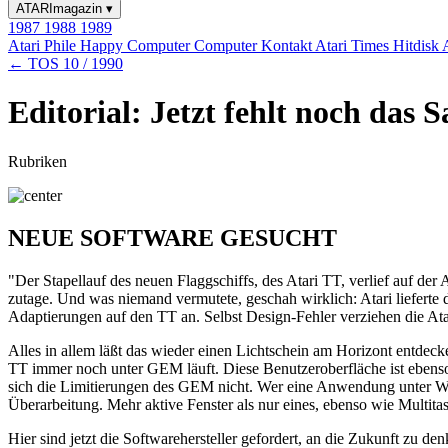
ATARImagazin
▾
1987
1988
1989
Atari Phile
Happy Computer
Computer Kontakt
Atari Times
Hitdisk
← TOS 10 / 1990
Editorial: Jetzt fehlt noch das
Rubriken
NEUE SOFTWARE GESUCHT
"Der Stapellauf des neuen Flaggschiffs, des Atari TT, verlief auf d
zutage. Und was niemand vermutete, geschah wirklich: Atari lieferte
Adaptierungen auf den TT an. Selbst Design-Fehler verziehen die Ata
Alles in allem läßt das wieder einen Lichtschein am Horizont entdeck
TT immer noch unter GEM läuft. Diese Benutzeroberfläche ist ebenso
sich die Limitierungen des GEM nicht. Wer eine Anwendung unter Win
Überarbeitung. Mehr aktive Fenster als nur eines, ebenso wie Multita
Hier sind jetzt die Softwarehersteller gefordert, an die Zukunft zu 