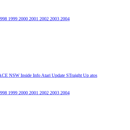
1998
1999
2000
2001
2002
2003
2004
ACE NSW Inside Info
Atari Update
STraight Up
atos
1998
1999
2000
2001
2002
2003
2004