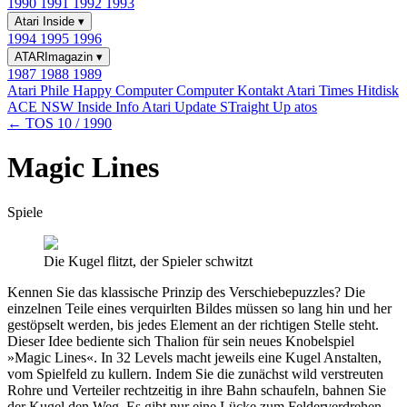
1990
1991
1992
1993
Atari Inside
▾
1994
1995
1996
ATARImagazin
▾
1987
1988
1989
Atari Phile
Happy Computer
Computer Kontakt
Atari Times
Hitdisk
ACE NSW Inside Info
Atari Update
STraight Up
atos
← TOS 10 / 1990
Magic Lines
Spiele
Die Kugel flitzt, der Spieler schwitzt
Kennen Sie das klassische Prinzip des Verschiebepuzzles? Die
einzelnen Teile eines verquirlten Bildes müssen so lang hin und her
gestöpselt werden, bis jedes Element an der richtigen Stelle steht.
Dieser Idee bediente sich Thalion für sein neues Knobelspiel
»Magic Lines«. In 32 Levels macht jeweils eine Kugel Anstalten,
vom Spielfeld zu kullern. Indem Sie die zunächst wild verstreuten
Rohre und Verteiler rechtzeitig in ihre Bahn schaufeln, bahnen Sie
der Kugel den Weg. Es gibt nur eine Lücke zum Felderverdrehen