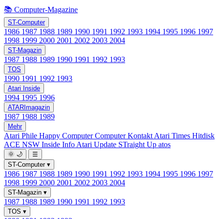
📚 Computer-Magazine
ST-Computer
1986
1987
1988
1989
1990
1991
1992
1993
1994
1995
1996
1997
1998
1999
2000
2001
2002
2003
2004
ST-Magazin
1987
1988
1989
1990
1991
1992
1993
TOS
1990
1991
1992
1993
Atari Inside
1994
1995
1996
ATARImagazin
1987
1988
1989
Mehr
Atari Phile
Happy Computer
Computer Kontakt
Atari Times
Hitdisk
ACE NSW Inside Info
Atari Update
STraight Up
atos
🌞
🌙
☰
ST-Computer
▾
1986
1987
1988
1989
1990
1991
1992
1993
1994
1995
1996
1997
1998
1999
2000
2001
2002
2003
2004
ST-Magazin
▾
1987
1988
1989
1990
1991
1992
1993
TOS
▾