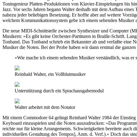
Toningenieur Platten-Produktionen von Klavier-Einspielungen bis hi
Jazz. Vor sechs Jahren begann Walter deshalb mit dem Aufbau eines 
nahezu jeder beliebigen Besetzung. Er hoffte aber auf weitere Vor
welchem Kommunikationssystem gebe ich einem sehenden Musiker am e
Die neue MIDI-Schnittstelle zwischen Synthesizer und Computer (MID
Musikern: »Es gibt keine Orchester-Partituren in Braille-Schrift. Lang
Tonband. Das Tonband schrieb ein Bekannter ab und verfaßte eine Not
Musiker die Noten. Bei der Probe haben wir dann erstmal die ganzen
»Wie mache ich einem sehenden Musiker verständlich, was er 
Reinhald Walter, ein Vollblutmusiker
Unterstützung durch ein Sprachausgabemodul
Walter arbeitet mit dem Notator
Mit einem Commodore 64 gelingt Reinhard Walter 1984 der Einstieg i
Keyboard einzuspielen und die Noten auszudrucken: »Das Programm war
reichte nur für kleine Arrangements. Schwierigkeiten bereitete auch d
individuellen Gestaltung des Tempos], Anm. d. Verf.).« Doch das sin