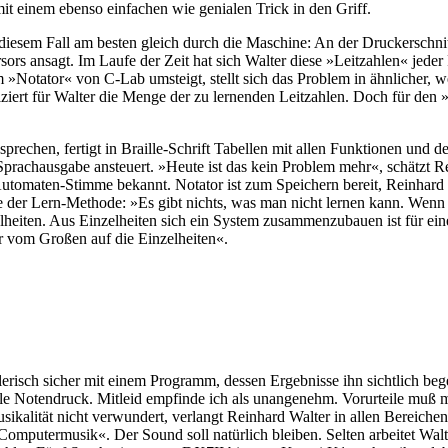
 einem ebenso einfachen wie genialen Trick in den Griff.
 diesem Fall am besten gleich durch die Maschine: An der Druckerschnit
ors ansagt. Im Laufe der Zeit hat sich Walter diese »Leitzahlen« jeder
otator« von C-Lab umsteigt, stellt sich das Problem in ähnlicher, wenn
iert für Walter die Menge der zu lernenden Leitzahlen. Doch für den 
prechen, fertigt in Braille-Schrift Tabellen mit allen Funktionen und 
achausgabe ansteuert. »Heute ist das kein Problem mehr«, schätzt Rein
omaten-Stimme bekannt. Notator ist zum Speichern bereit, Reinhard Wal
der Lern-Methode: »Es gibt nichts, was man nicht lernen kann. Wenn m
elheiten. Aus Einzelheiten sich ein System zusammenzubauen ist für ei
er vom Großen auf die Einzelheiten«.
lerisch sicher mit einem Programm, dessen Ergebnisse ihn sichtlich bege
olle Notendruck. Mitleid empfinde ich als unangenehm. Vorurteile muß
alität nicht verwundert, verlangt Reinhard Walter in allen Bereichen s
omputermusik«. Der Sound soll natürlich bleiben. Selten arbeitet Walte