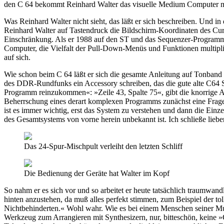
den C 64 bekommt Reinhard Walter das visuelle Medium Computer mit
Was Reinhard Walter nicht sieht, das läßt er sich beschreiben. Und in
Reinhard Walter auf Tastendruck die Bildschirm-Koordinaten des Curs
Einschränkung. Als er 1988 auf den ST und das Sequenzer-Programm »N
Computer, die Vielfalt der Pull-Down-Menüs und Funktionen multipliz
auf sich.
Wie schon beim C 64 läßt er sich die gesamte Anleitung auf Tonband s
des DDR-Rundfunks ein Accessory schreiben, das die gute alte C64 Spr
Programm reinzukommen«: »Zeile 43, Spalte 75«, gibt die knorrige Aut
Beherrschung eines derart komplexen Programms zunächst eine Frage 
ist es immer wichtig, erst das System zu verstehen und dann die Einz
des Gesamtsystems von vorne herein unbekannt ist. Ich schließe lieb
Das 24-Spur-Mischpult verleiht den letzten Schliff
Die Bedienung der Geräte hat Walter im Kopf
So nahm er es sich vor und so arbeitet er heute tatsächlich traumwand
hinten anzustehen, da muß alles perfekt stimmen, zum Beispiel der t
Nichtbehinderten.« Wohl wahr. Wie es bei einem Menschen seiner Musik
Werkzeug zum Arrangieren mit Synthesizern, nur, bitteschön, keine »C