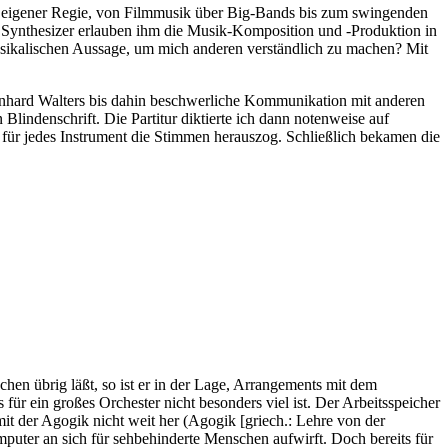
in eigener Regie, von Filmmusik über Big-Bands bis zum swingenden
 Synthesizer erlauben ihm die Musik-Komposition und -Produktion in
usikalischen Aussage, um mich anderen verständlich zu machen? Mit
einhard Walters bis dahin beschwerliche Kommunikation mit anderen
 Blindenschrift. Die Partitur diktierte ich dann notenweise auf
 für jedes Instrument die Stimmen herauszog. Schließlich bekamen die
n übrig läßt, so ist er in der Lage, Arrangements mit dem
r ein großes Orchester nicht besonders viel ist. Der Arbeitsspeicher
mit der Agogik nicht weit her (Agogik [griech.: Lehre von der
puter an sich für sehbehinderte Menschen aufwirft. Doch bereits für