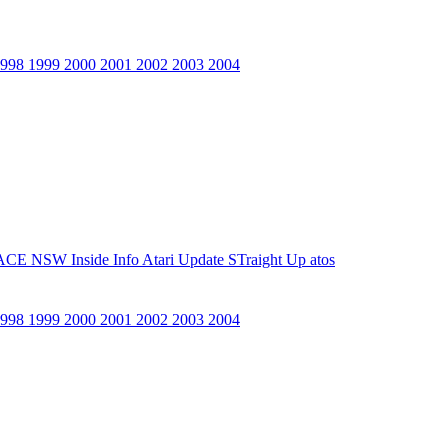
1998
1999
2000
2001
2002
2003
2004
ACE NSW Inside Info
Atari Update
STraight Up
atos
1998
1999
2000
2001
2002
2003
2004