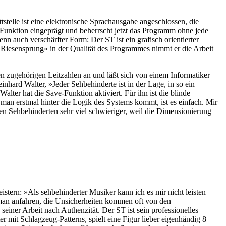
tstelle ist eine elektronische Sprachausgabe angeschlossen, die
 Funktion eingeprägt und beherrscht jetzt das Programm ohne jede
 auch verschärfter Form: Der ST ist ein grafisch orientierter
»Riesensprung« in der Qualität des Programmes nimmt er die Arbeit
den zugehörigen Leitzahlen an und läßt sich von einem Informatiker
hard Walter, »Jeder Sehbehinderte ist in der Lage, in so ein
ter hat die Save-Funktion aktiviert. Für ihn ist die blinde
an erstmal hinter die Logik des Systems kommt, ist es einfach. Mir
nen Sehbehinderten sehr viel schwieriger, weil die Dimensionierung
istern: »Als sehbehinderter Musiker kann ich es mir nicht leisten
 man anfahren, die Unsicherheiten kommen oft von den
einer Arbeit nach Authenzität. Der ST ist sein professionelles
r mit Schlagzeug-Patterns, spielt eine Figur lieber eigenhändig 8