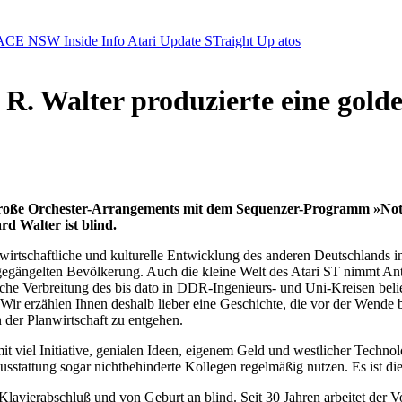
ACE NSW Inside Info
Atari Update
STraight Up
atos
 R. Walter produzierte eine gold
große Orchester-Arrangements mit dem Sequenzer-Programm »Nota
d Walter ist blind.
 wirtschaftliche und kulturelle Entwicklung des anderen Deutschlands 
r gegängelten Bevölkerung. Auch die kleine Welt des Atari ST nimmt Ant
asche Verbreitung des bis dato in DDR-Ingenieurs- und Uni-Kreisen bel
r erzählen Ihnen deshalb lieber eine Geschichte, die vor der Wende b
 der Planwirtschaft zu entgehen.
t viel Initiative, genialen Ideen, eigenem Geld und westlicher Technol
usstattung sogar nichtbehinderte Kollegen regelmäßig nutzen. Es ist di
 Klavierabschluß und von Geburt an blind. Seit 30 Jahren arbeitet der