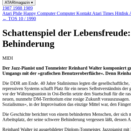
ATARImagazin
▾
1987
1988
1989
Atari Phile
Happy Computer
Computer Kontakt
Atari Times
Hitdisk
← TOS 10 / 1990
Schattenspiel der Lebensfreude:
Behinderung
MIDI
Der Jazz-Pianist und Tonmeister Reinhard Walter komponiert 
Umgangs mit der »grafischen Benutzeroberfläche«. Denn Reinhar
Die DDR am Ende. 40 Jahre Stalinismus legten die gesellschaftliche,
repressiven Systems schafft Platz für ein neues Selbstverständnis de
vor der Währungsunion in Ost-Berlin setzte den Startschuß für die r
neuen, nunmehr DM-Territorium eine rosige Zukunft vorauszusagen. Wi
Sozialismus«, in der Improvisation das einzige Mittel war, den Fängen
Die Geschichte berichtet von einem behinderten Menschen, der sich mi
Arbeitsplatz, der seine schwere Behinderung vergessen läßt, dessen A
Reinhard Walter ist ausgebildeter Diplom-Tonmeister, Jazzpianist mit