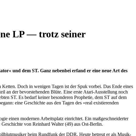
ene LP — trotz seiner
tor« und dem ST. Ganz nebenbei erfand er eine neue Art des
in Ketten. Doch in wenigen Tagen ist der Spuk vorbei. Das Ende eines
eil an der bevorstehenden Blüte. Eine erste Atari-Ausstellung noch
iebten ST. Es bedarf keiner besonderen Prophetie, dem ST auf dem
egann: eine Geschichte aus den Tagen des »real existierenden
ogie einen modernen Arbeitsplatz einrichtet. Ein maßgeschneiderter
e Geschichte von Reinhard Walter (49) aus Ost-Berlin.
 Vollblutmusiker beim Rundfunk der DDR. Heute betreut er als Musik-