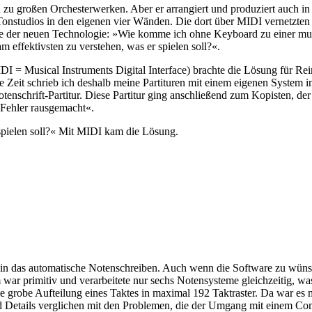
n zu großen Orchesterwerken. Aber er arrangiert und produziert auch 
Tonstudios in den eigenen vier Wänden. Die dort über MIDI vernetzten
züge der neuen Technologie: »Wie komme ich ohne Keyboard zu einer m
ffektivsten zu verstehen, was er spielen soll?«.
I = Musical Instruments Digital Interface) brachte die Lösung für R
e Zeit schrieb ich deshalb meine Partituren mit einem eigenen System in
enschrift-Partitur. Diese Partitur ging anschließend zum Kopisten, der
 Fehler rausgemacht«.
spielen soll?« Mit MIDI kam die Lösung.
n das automatische Notenschreiben. Auch wenn die Software zu wünsche
 primitiv und verarbeitete nur sechs Notensysteme gleichzeitig, was fü
ie grobe Aufteilung eines Taktes in maximal 192 Taktraster. Da war es 
d Details verglichen mit den Problemen, die der Umgang mit einem Com