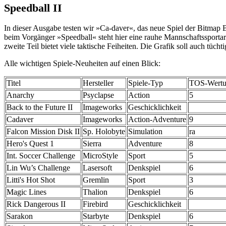
Speedball II
In dieser Ausgabe testen wir »Ca-daver«, das neue Spiel der Bitmap 
beim Vorgänger »Speedball« steht hier eine rauhe Mannschaftssportart
zweite Teil bietet viele taktische Feiheiten. Die Grafik soll auch tücht
Alle wichtigen Spiele-Neuheiten auf einen Blick:
Titel
Hersteller
Spiele-Typ
TOS-Wert
Anarchy
Psyclapse
Action
5
Back to the Future II
Imageworks
Geschicklichkeit
Cadaver
Imageworks
Action-Adventure
9
Falcon Mission Disk II
Sp. Holobyte
Simulation
ra
Hero's Quest 1
Sierra
Adventure
8
Int. Soccer Challenge
MicroStyle
Sport
5
Lin Wu’s Challenge
Lasersoft
Denkspiel
6
Litti's Hot Shot
Gremlin
Sport
3
Magic Lines
Thalion
Denkspiel
6
Rick Dangerous II
Firebird
Geschicklichkeit
Sarakon
Starbyte
Denkspiel
6