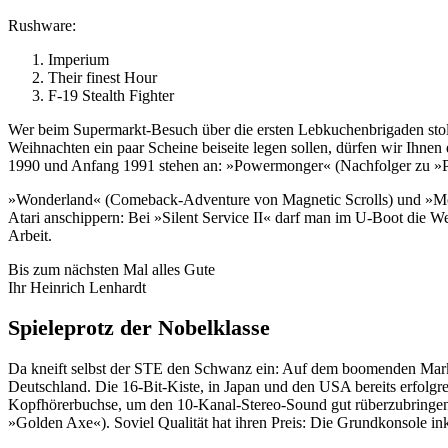
Rushware:
Imperium
Their finest Hour
F-19 Stealth Fighter
Wer beim Supermarkt-Besuch über die ersten Lebkuchenbrigaden stolpe
Weihnachten ein paar Scheine beiseite legen sollen, dürfen wir Ihne
1990 und Anfang 1991 stehen an: »Powermonger« (Nachfolger zu »Po
»Wonderland« (Comeback-Adventure von Magnetic Scrolls) und »Monk
Atari anschippern: Bei »Silent Service II« darf man im U-Boot die 
Arbeit.
Bis zum nächsten Mal alles Gute
Ihr Heinrich Lenhardt
Spieleprotz der Nobelklasse
Da kneift selbst der STE den Schwanz ein: Auf dem boomenden Markt
Deutschland. Die 16-Bit-Kiste, in Japan und den USA bereits erfolgrei
Kopfhörerbuchse, um den 10-Kanal-Stereo-Sound gut rüberzubringen. 
»Golden Axe«). Soviel Qualität hat ihren Preis: Die Grundkonsole i