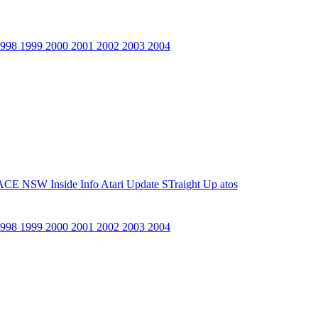
1998
1999
2000
2001
2002
2003
2004
ACE NSW Inside Info
Atari Update
STraight Up
atos
1998
1999
2000
2001
2002
2003
2004