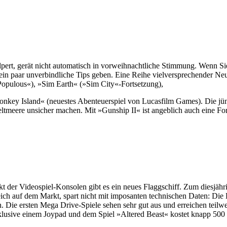
rt, gerät nicht automatisch in vorweihnachtliche Stimmung. Wenn Sie 
n ein paar unverbindliche Tips geben. Eine Reihe vielversprechender N
pulous«), »Sim Earth« (»Sim City«-Fortsetzung),
ey Island« (neuestes Abenteuerspiel von Lucasfilm Games). Die jüng
Weltmeere unsicher machen. Mit »Gunship II« ist angeblich auch eine F
 der Videospiel-Konsolen gibt es ein neues Flaggschiff. Zum diesjä
ch auf dem Markt, spart nicht mit imposanten technischen Daten: Die Ko
Die ersten Mega Drive-Spiele sehen sehr gut aus und erreichen teilwe
nklusive einem Joypad und dem Spiel »Altered Beast« kostet knapp 50