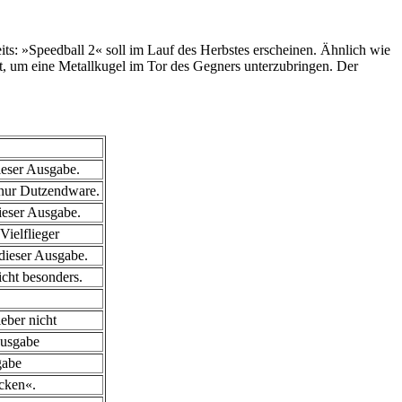
its: »Speedball 2« soll im Lauf des Herbstes erscheinen. Ähnlich wie
et, um eine Metallkugel im Tor des Gegners unterzubringen. Der
ieser Ausgabe.
 nur Dutzendware.
dieser Ausgabe.
Vielflieger
dieser Ausgabe.
icht besonders.
eber nicht
Ausgabe
gabe
cken«.