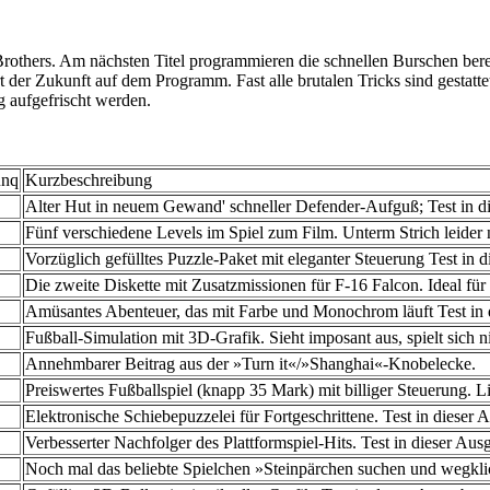
Brothers. Am nächsten Titel programmieren die schnellen Burschen bere
 der Zukunft auf dem Programm. Fast alle brutalen Tricks sind gestatt
ig aufgefrischt werden.
unq
Kurzbeschreibung
Alter Hut in neuem Gewand' schneller Defender-Aufguß; Test in d
Fünf verschiedene Levels im Spiel zum Film. Unterm Strich leider
Vorzüglich gefülltes Puzzle-Paket mit eleganter Steuerung Test in 
Die zweite Diskette mit Zusatzmissionen für F-16 Falcon. Ideal für 
Amüsantes Abenteuer, das mit Farbe und Monochrom läuft Test in 
Fußball-Simulation mit 3D-Grafik. Sieht imposant aus, spielt sich n
Annehmbarer Beitrag aus der »Turn it«/»Shanghai«-Knobelecke.
Preiswertes Fußballspiel (knapp 35 Mark) mit billiger Steuerung. Li
Elektronische Schiebepuzzelei für Fortgeschrittene. Test in dieser 
Verbesserter Nachfolger des Plattformspiel-Hits. Test in dieser Aus
Noch mal das beliebte Spielchen »Steinpärchen suchen und wegkli