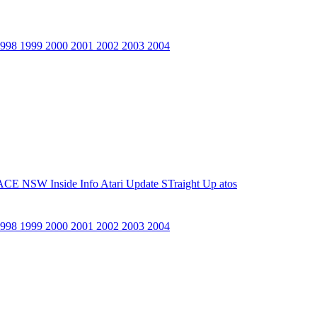
1998
1999
2000
2001
2002
2003
2004
ACE NSW Inside Info
Atari Update
STraight Up
atos
1998
1999
2000
2001
2002
2003
2004