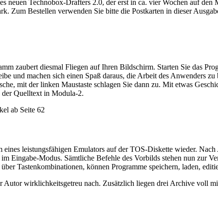
es neuen Technobox-Drafters 2.0, der erst in ca. vier Wochen auf den
rk. Zum Bestellen verwenden Sie bitte die Postkarten in dieser Ausgab
ramm zaubert diesmal Fliegen auf Ihren Bildschirm. Starten Sie 
eibe und machen sich einen Spaß daraus, die Arbeit des Anwenders zu be
sche, mit der linken Maustaste schlagen Sie dann zu. Mit etwas Geschi
 der Quelltext in Modula-2.
kel ab Seite 62
 eines leistungsfähigen Emulators auf der TOS-Diskette wieder. Nach
t im Eingabe-Modus. Sämtliche Befehle des Vorbilds stehen nun zur Ver
 über Tastenkombinationen, können Programme speichern, laden, editie
 Autor wirklichkeitsgetreu nach. Zusätzlich liegen drei Archive voll