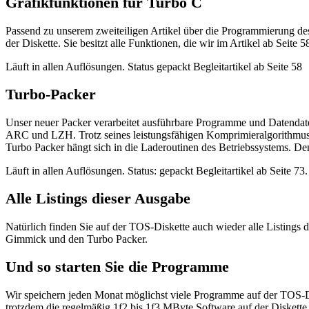
Grafikfunktionen für Turbo C
Passend zu unserem zweiteiligen Artikel über die Programmierung de
der Diskette. Sie besitzt alle Funktionen, die wir im Artikel ab Seite 
Läuft in allen Auflösungen. Status gepackt Begleitartikel ab Seite 58
Turbo-Packer
Unser neuer Packer verarbeitet ausführbare Programme und Datendate
ARC und LZH. Trotz seines leistungsfähigen Komprimieralgorithmus a
Turbo Packer hängt sich in die Laderoutinen des Betriebssystems. Dem
Läuft in allen Auflösungen. Status: gepackt Begleitartikel ab Seite 73.
Alle Listings dieser Ausgabe
Natürlich finden Sie auf der TOS-Diskette auch wieder alle Listing
Gimmick und den Turbo Packer.
Und so starten Sie die Programme
Wir speichern jeden Monat möglichst viele Programme auf der TOS-Di
trotzdem die regelmäßig 1f2 bis 1f3 MByte Software auf der Diskette