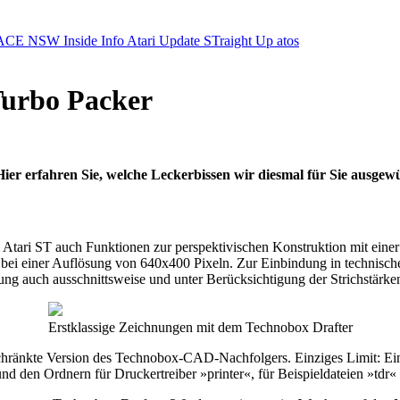
ACE NSW Inside Info
Atari Update
STraight Up
atos
Turbo Packer
Hier erfahren Sie, welche Leckerbissen wir diesmal für Sie ausgew
Atari ST auch Funktionen zur perspektivischen Konstruktion mit einer 
 bei einer Auflösung von 640x400 Pixeln. Zur Einbindung in technisc
ng auch ausschnittsweise und unter Berücksichtigung der Strichstär
Erstklassige Zeichnungen mit dem Technobox Drafter
hränkte Version des Technobox-CAD-Nachfolgers. Einziges Limit: Eine
d den Ordnern für Druckertreiber »printer«, für Beispieldateien »tdr«