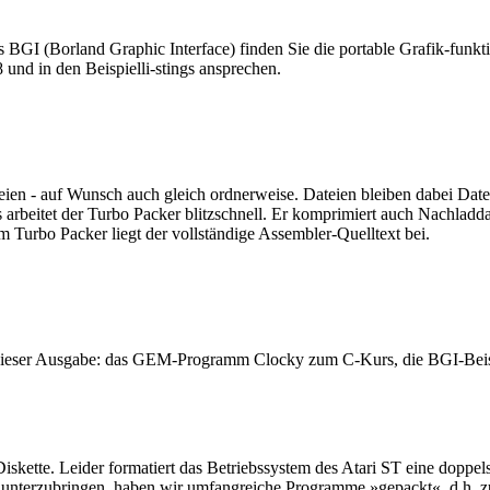
s BGI (Borland Graphic Interface) finden Sie die portable Grafik-funk
58 und in den Beispielli-stings ansprechen.
ien - auf Wunsch auch gleich ordnerweise. Dateien bleiben dabei Dat
rbeitet der Turbo Packer blitzschnell. Er komprimiert auch Nachladda
 Turbo Packer liegt der vollständige Assembler-Quelltext bei.
s dieser Ausgabe: das GEM-Programm Clocky zum C-Kurs, die BGI-Beispi
skette. Leider formatiert das Betriebssystem des Atari ST eine doppel
 unterzubringen, haben wir umfangreiche Programme »gepackt«, d.h. zu