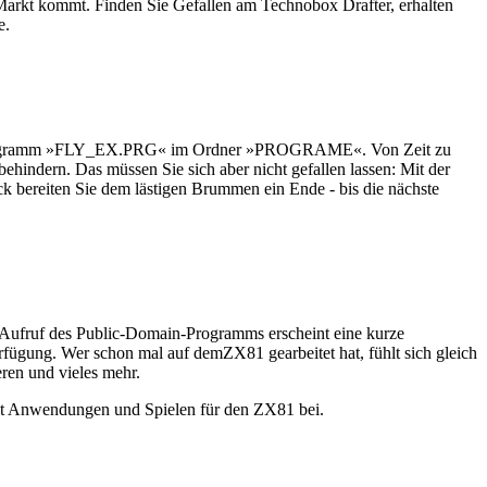
 Markt kommt. Finden Sie Gefallen am Technobox Drafter, erhalten
e.
das Programm »FLY_EX.PRG« im Ordner »PROGRAME«. Von Zeit zu
hindern. Das müssen Sie sich aber nicht gefallen lassen: Mit der
ck bereiten Sie dem lästigen Brummen ein Ende - bis die nächste
 Aufruf des Public-Domain-Programms erscheint eine kurze
fügung. Wer schon mal auf demZX81 gearbeitet hat, fühlt sich gleich
ren und vieles mehr.
 mit Anwendungen und Spielen für den ZX81 bei.