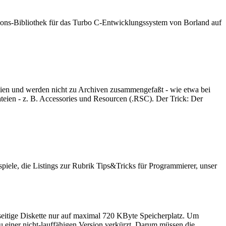
tions-Bibliothek für das Turbo C-Entwicklungssystem von Borland auf
eien und werden nicht zu Archiven zusammengefaßt - wie etwa bei
teien - z. B. Accessories und Resourcen (.RSC). Der Trick: Der
ele, die Listings zur Rubrik Tips&Tricks für Programmierer, unser
seitige Diskette nur auf maximal 720 KByte Speicherplatz. Um
 einer nicht-lauffähigen Version verkürzt. Darum müssen die