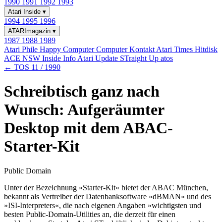
1990
1991
1992
1993
Atari Inside
▾
1994
1995
1996
ATARImagazin
▾
1987
1988
1989
Atari Phile
Happy Computer
Computer Kontakt
Atari Times
Hitdisk
ACE NSW Inside Info
Atari Update
STraight Up
atos
← TOS 11 / 1990
Schreibtisch ganz nach
Wunsch: Aufgeräumter
Desktop mit dem ABAC-
Starter-Kit
Public Domain
Unter der Bezeichnung »Starter-Kit« bietet der ABAC München,
bekannt als Vertreiber der Datenbanksoftware »dBMAN« und des
»ISI-Interpreters«, die nach eigenen Angaben »wichtigsten und
besten Public-Domain-Utilities an, die derzeit für einen