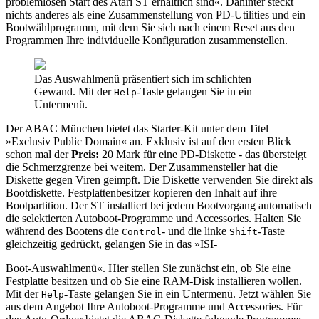
problemlosen Start des Atari ST erhältlich sind«. Dahinter steckt
nichts anderes als eine Zusammenstellung von PD-Utilities und ein
Bootwählprogramm, mit dem Sie sich nach einem Reset aus den
Programmen Ihre individuelle Konfiguration zusammenstellen.
Das Auswahlmenü präsentiert sich im schlichten
Gewand. Mit der
-Taste gelangen Sie in ein
Help
Untermenü.
Der ABAC München bietet das Starter-Kit unter dem Titel
»Exclusiv Public Domain« an. Exklusiv ist auf den ersten Blick
schon mal der
Preis:
20 Mark für eine PD-Diskette - das übersteigt
die Schmerzgrenze bei weitem. Der Zusammensteller hat die
Diskette gegen Viren geimpft. Die Diskette verwenden Sie direkt als
Bootdiskette. Festplattenbesitzer kopieren den Inhalt auf ihre
Bootpartition. Der ST installiert bei jedem Bootvorgang automatisch
die selektierten Autoboot-Programme und Accessories. Halten Sie
während des Bootens die
- und die linke
-Taste
Control
Shift
gleichzeitig gedrückt, gelangen Sie in das »ISI-
Boot-Auswahlmenü«. Hier stellen Sie zunächst ein, ob Sie eine
Festplatte besitzen und ob Sie eine RAM-Disk installieren wollen.
Mit der
-Taste gelangen Sie in ein Untermenü. Jetzt wählen Sie
Help
aus dem Angebot Ihre Autoboot-Programme und Accessories. Für