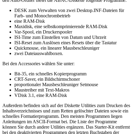
den Auto-Ordner bietet die ABAC-Diskette folgende Programme:
DESK zum Verwalten von zwei Desktop.INF-Dateien für
Farb- und Monochrombetrieb
eine RAM-Disk
Maxidisk, eine selbstkomprimierende RAM-Disk
Var-Spool, ein Druckerspooler
ISI-Time zum Einstellen von Datum und Uhrzeit
ISI-Reset zum Auslösen eines Resets über die Tastatur
Quickmouse, ein linearer Mausbeschleuniger
zwei Dateiauswahlboxen.
Bei den Accessories wählen Sie unter:
Bit-35, ein schnelles Kopierprogramm
CRT-Saver, ein Bildschirmschoner
proportionaler Mausbeschleuniger Setmouse
Maustreiber mit Text-Makros
VDisk 3.1, eine RAM-Disk
Außerdem befinden sich auf der Diskette Utilities zum Drucken des
Inhaltsverzeichnisses und zum Retten gelöschter Dateien sowie ein
schnelles Formatierprogramm. Den meisten Programmen liegen
Anleitungen im ASCII-Format bei. Die Liste der Programme
können Sie durch andere Utilities ergänzen. Das Starter-Kit entfernt
bei den deaktivierten Programmen den letzten Buchstaben der