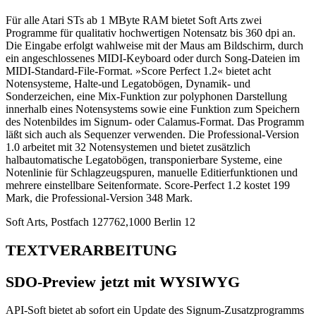
Für alle Atari STs ab 1 MByte RAM bietet Soft Arts zwei
Programme für qualitativ hochwertigen Notensatz bis 360 dpi an.
Die Eingabe erfolgt wahlweise mit der Maus am Bildschirm, durch
ein angeschlossenes MIDI-Keyboard oder durch Song-Dateien im
MIDI-Standard-File-Format. »Score Perfect 1.2« bietet acht
Notensysteme, Halte-und Legatobögen, Dynamik- und
Sonderzeichen, eine Mix-Funktion zur polyphonen Darstellung
innerhalb eines Notensystems sowie eine Funktion zum Speichern
des Notenbildes im Signum- oder Calamus-Format. Das Programm
läßt sich auch als Sequenzer verwenden. Die Professional-Version
1.0 arbeitet mit 32 Notensystemen und bietet zusätzlich
halbautomatische Legatobögen, transponierbare Systeme, eine
Notenlinie für Schlagzeugspuren, manuelle Editierfunktionen und
mehrere einstellbare Seitenformate. Score-Perfect 1.2 kostet 199
Mark, die Professional-Version 348 Mark.
Soft Arts, Postfach 127762,1000 Berlin 12
TEXTVERARBEITUNG
SDO-Preview jetzt mit WYSIWYG
API-Soft bietet ab sofort ein Update des Signum-Zusatzprogramms