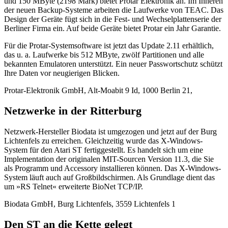
und 150 MByte (2198 Mark) bietet Protar Elektronik an. Im Inneren
der neuen Backup-Systeme arbeiten die Laufwerke von TEAC. Das
Design der Geräte fügt sich in die Fest- und Wechselplattenserie der
Berliner Firma ein. Auf beide Geräte bietet Protar ein Jahr Garantie.
Für die Protar-Systemsoftware ist jetzt das Update 2.11 erhältlich,
das u. a. Laufwerke bis 512 MByte, zwölf Partitionen und alle
bekannten Emulatoren unterstützt. Ein neuer Passwortschutz schützt
Ihre Daten vor neugierigen Blicken.
Protar-Elektronik GmbH, Alt-Moabit 9 Id, 1000 Berlin 21,
Netzwerke in der Ritterburg
Netzwerk-Hersteller Biodata ist umgezogen und jetzt auf der Burg
Lichtenfels zu erreichen. Gleichzeitig wurde das X-Windows-
System für den Atari ST fertiggestellt. Es handelt sich um eine
Implementation der originalen MIT-Sourcen Version 11.3, die Sie
als Programm und Accessory installieren können. Das X-Windows-
System läuft auch auf Großbildschirmen. Als Grundlage dient das
um »RS Telnet« erweiterte BioNet TCP/IP.
Biodata GmbH, Burg Lichtenfels, 3559 Lichtenfels 1
Den ST an die Kette gelegt