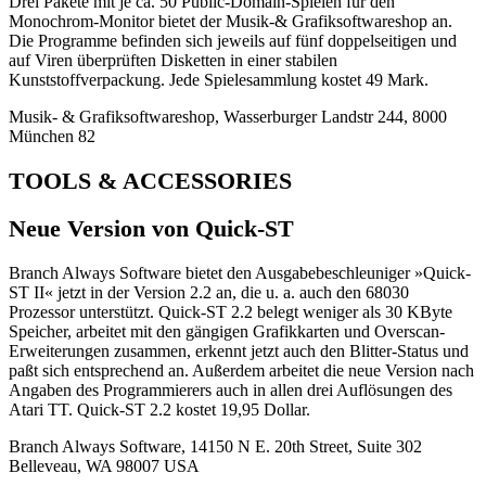
Drei Pakete mit je ca. 50 Public-Domain-Spielen für den
Monochrom-Monitor bietet der Musik-& Grafiksoftwareshop an.
Die Programme befinden sich jeweils auf fünf doppelseitigen und
auf Viren überprüften Disketten in einer stabilen
Kunststoffverpackung. Jede Spielesammlung kostet 49 Mark.
Musik- & Grafiksoftwareshop, Wasserburger Landstr 244, 8000
München 82
TOOLS & ACCESSORIES
Neue Version von Quick-ST
Branch Always Software bietet den Ausgabebeschleuniger »Quick-
ST II« jetzt in der Version 2.2 an, die u. a. auch den 68030
Prozessor unterstützt. Quick-ST 2.2 belegt weniger als 30 KByte
Speicher, arbeitet mit den gängigen Grafikkarten und Overscan-
Erweiterungen zusammen, erkennt jetzt auch den Blitter-Status und
paßt sich entsprechend an. Außerdem arbeitet die neue Version nach
Angaben des Programmierers auch in allen drei Auflösungen des
Atari TT. Quick-ST 2.2 kostet 19,95 Dollar.
Branch Always Software, 14150 N E. 20th Street, Suite 302
Belleveau, WA 98007 USA