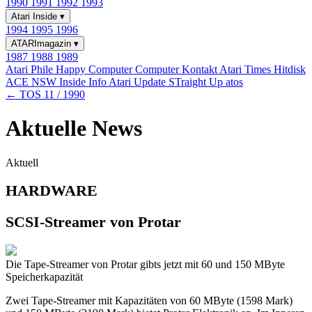
1990
1991
1992
1993
Atari Inside
▾
1994
1995
1996
ATARImagazin
▾
1987
1988
1989
Atari Phile
Happy Computer
Computer Kontakt
Atari Times
Hitdisk
ACE NSW Inside Info
Atari Update
STraight Up
atos
← TOS 11 / 1990
Aktuelle News
Aktuell
HARDWARE
SCSI-Streamer von Protar
Die Tape-Streamer von Protar gibts jetzt mit 60 und 150 MByte
Speicherkapazität
Zwei Tape-Streamer mit Kapazitäten von 60 MByte (1598 Mark)